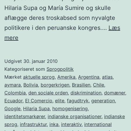
Hilaria Supa og María Sumire og skulle
aflægge deres troskabsed som nyvalgte
politikere i den peruanske kongres.…
Læs
Quechua:
mere
Ikke
kun
Udgivet
30. januar 2010
små
Kategoriseret som
Sprogpolitik
sprog
Mærket
aktuelle sprog
,
Amerika
,
Argentina
,
atlas
,
aymara
,
Bolivia
,
borgerkrigen
,
Brasilien
,
Chile
,
er
Colombia
,
den sociale orden
,
diskrimination
,
domæner
,
i
Ecuador
,
El Comercio
,
elite
,
fagudtryk
,
generation
,
fare
Google
,
Hilaria Supa
,
homogenisering
,
identitetsmarkører
for
,
indianske organisationer
,
indianske
sprog
,
infrastruktur
,
inka
,
interaktiv
,
international
at