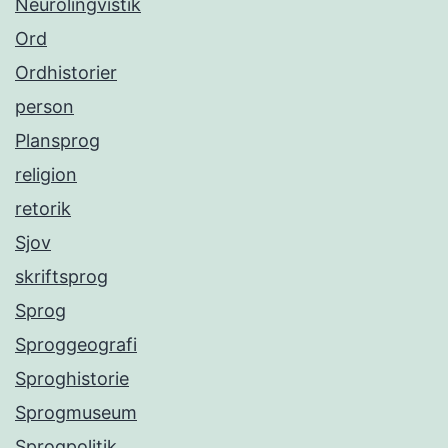
Neurolingvistik
Ord
Ordhistorier
person
Plansprog
religion
retorik
Sjov
skriftsprog
Sprog
Sproggeografi
Sproghistorie
Sprogmuseum
Sprogpolitik