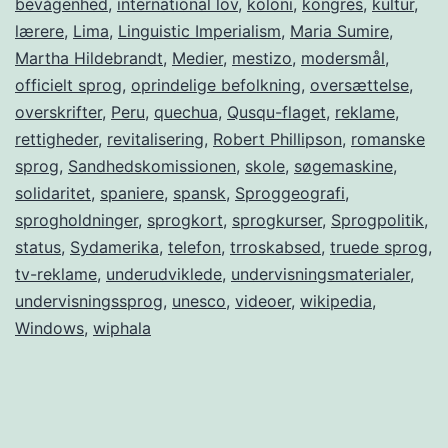
bevågenhed
,
international lov
,
koloni
,
kongres
,
kultur
,
uddø!
lærere
,
Lima
,
Linguistic Imperialism
,
Maria Sumire
,
Martha Hildebrandt
,
Medier
,
mestizo
,
modersmål
,
officielt sprog
,
oprindelige befolkning
,
oversættelse
,
overskrifter
,
Peru
,
quechua
,
Qusqu-flaget
,
reklame
,
rettigheder
,
revitalisering
,
Robert Phillipson
,
romanske
sprog
,
Sandhedskomissionen
,
skole
,
søgemaskine
,
solidaritet
,
spaniere
,
spansk
,
Sproggeografi
,
sprogholdninger
,
sprogkort
,
sprogkurser
,
Sprogpolitik
,
status
,
Sydamerika
,
telefon
,
trroskabsed
,
truede sprog
,
tv-reklame
,
underudviklede
,
undervisningsmaterialer
,
undervisningssprog
,
unesco
,
videoer
,
wikipedia
,
Windows
,
wiphala