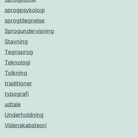
sprogpsykologi
sprogtilegnelse
Sprogundervisning
Stavning
Tegnsprog
Teknologi
Tolkning
traditioner
typografi
udtale
Underholdning
Videnskabsteori