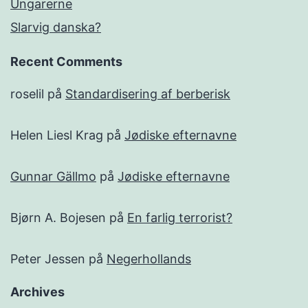
Ungarerne
Slarvig danska?
Recent Comments
roselil
på
Standardisering af berberisk
Helen Liesl Krag
på
Jødiske efternavne
Gunnar Gällmo
på
Jødiske efternavne
Bjørn A. Bojesen
på
En farlig terrorist?
Peter Jessen
på
Negerhollands
Archives