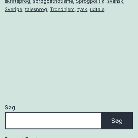
skriftsprog
,
sprogpatriotisme
,
Sprogpolitik
,
svensk
,
Sverige
,
talesprog
,
Trondhjem
,
tysk
,
udtale
Søg
Søg