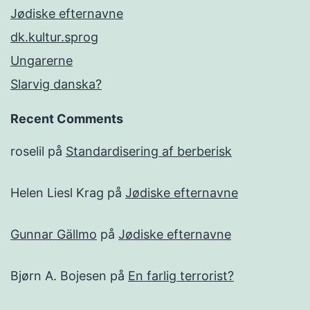
Jødiske efternavne
dk.kultur.sprog
Ungarerne
Slarvig danska?
Recent Comments
roselil
på
Standardisering af berberisk
Helen Liesl Krag
på
Jødiske efternavne
Gunnar Gällmo
på
Jødiske efternavne
Bjørn A. Bojesen
på
En farlig terrorist?