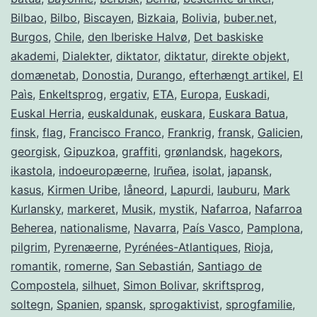
Bilbao
,
Bilbo
,
Biscayen
,
Bizkaia
,
Bolivia
,
buber.net
,
Burgos
,
Chile
,
den Iberiske Halvø
,
Det baskiske
akademi
,
Dialekter
,
diktator
,
diktatur
,
direkte objekt
,
domænetab
,
Donostia
,
Durango
,
efterhængt artikel
,
El
Paìs
,
Enkeltsprog
,
ergativ
,
ETA
,
Europa
,
Euskadi
,
Euskal Herria
,
euskaldunak
,
euskara
,
Euskara Batua
,
finsk
,
flag
,
Francisco Franco
,
Frankrig
,
fransk
,
Galicien
,
georgisk
,
Gipuzkoa
,
graffiti
,
grønlandsk
,
hagekors
,
ikastola
,
indoeuropæerne
,
Iruñea
,
isolat
,
japansk
,
kasus
,
Kirmen Uribe
,
låneord
,
Lapurdi
,
lauburu
,
Mark
Kurlansky
,
markeret
,
Musik
,
mystik
,
Nafarroa
,
Nafarroa
Beherea
,
nationalisme
,
Navarra
,
País Vasco
,
Pamplona
,
pilgrim
,
Pyrenæerne
,
Pyrénées-Atlantiques
,
Rioja
,
romantik
,
romerne
,
San Sebastián
,
Santiago de
Compostela
,
silhuet
,
Simon Bolivar
,
skriftsprog
,
soltegn
,
Spanien
,
spansk
,
sprogaktivist
,
sprogfamilie
,