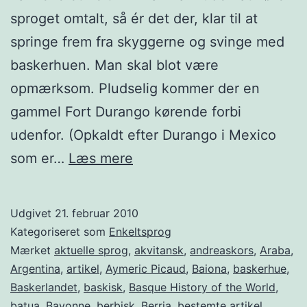
sproget omtalt, så ér det der, klar til at
springe frem fra skyggerne og svinge med
baskerhuen. Man skal blot være
opmærksom. Pludselig kommer der en
gammel Fort Durango kørende forbi
udenfor. (Opkaldt efter Durango i Mexico
Baskisk
som er…
Læs mere
–
en
Udgivet
21. februar 2010
kærlighedserklæring
Kategoriseret som
Enkeltsprog
Mærket
aktuelle sprog
,
akvitansk
,
andreaskors
,
Araba
,
Argentina
,
artikel
,
Aymeric Picaud
,
Baiona
,
baskerhue
,
Baskerlandet
,
baskisk
,
Basque History of the World
,
batua
,
Bayonne
,
berbisk
,
Berria
,
bestemte artikel
,