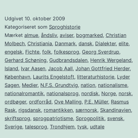
sprog
1807-
Udgivet
10. oktober 2009
1820
Kategoriseret som
Sproghistorie
[del
Mærket
almue
,
åndsliv
,
aviser
,
bogmarked
,
Christian
Molbech
,
Christiania
,
Danmark
,
dansk
,
Dialekter
,
elite
,
1
engelsk
,
Fichte
,
folk
,
folkesprog
,
Georg Sverdrup
,
af
Gerhard Schøning
,
Gudbrandsdalen
,
Henrik Wergeland
,
2]
Island
,
Ivar Aasen
,
Jacob Aall
,
Johan Gottfried Herder
,
København
,
Laurits Engelstoft
,
litteraturhistorie
,
Lyder
Sagen
,
Medier
,
N.F.S. Grundtvig
,
nation
,
nationalisme
,
nationalromantik
,
nationalsprog
,
nordisk
,
Norge
,
norsk
,
ordbøger
,
ordforråd
,
Ove Malling
,
P.E. Müller
,
Rasmus
Rask
,
rigsdansk
,
romantikken
,
særnorsk
,
Skandinavien
,
skriftsprog
,
sprogpatriotisme
,
Sprogpolitik
,
svensk
,
Sverige
,
talesprog
,
Trondhjem
,
tysk
,
udtale