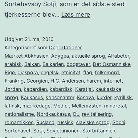
Sortehavsby Sotji, som er det sidste sted
Tjerkesserne
tjerkesserne blev…
Læs mere
21.
maj
Udgivet
21. maj 2010
1864-
Kategoriseret som
Deportationer
2014
Mærket
Abkhasien
,
Adygea
,
aktuelle sprog
,
Alfabeter
,
arabisk
,
Balkan
,
Balkarien
,
bogstaver
,
Det Osmanniske
Rige
,
diaspora
,
engelsk
,
etnicitet
,
flag
,
folkemord
,
Frankrig
,
Georgien
,
H.C. Andersen
,
harem
,
internet
,
Jordan
,
kabardien
,
kabardisk
,
Karatjai
,
kaukasiske
sprog
,
Kaukasus
,
konsonanter
,
Kosova
,
kurder
,
kyrillisk
,
latinsk
,
mærkedage
,
Medier
,
Mellemøsten
,
mindretal
,
nationalisme
,
Nordkaukasus
,
OL
,
revitalisering
,
romantikken
,
Rusland
,
russisk
,
slaviske sprog
,
Sochi
,
Sortehavet
,
Sotji
,
Sovjetunionen
,
Storbritannien
,