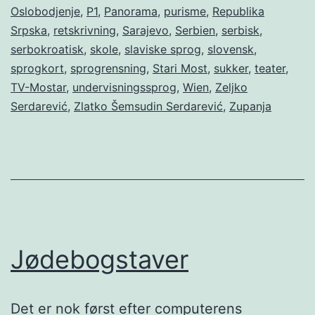
Oslobodjenje
,
P1
,
Panorama
,
purisme
,
Republika
Srpska
,
retskrivning
,
Sarajevo
,
Serbien
,
serbisk
,
serbokroatisk
,
skole
,
slaviske sprog
,
slovensk
,
sprogkort
,
sprogrensning
,
Stari Most
,
sukker
,
teater
,
TV-Mostar
,
undervisningssprog
,
Wien
,
Zeljko
Serdarević
,
Zlatko Šemsudin Serdarević
,
Zupanja
Jødebogstaver
Det er nok først efter computerens