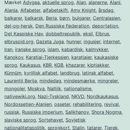
marts
Mærket
Adygea
,
aktuelle sprog
,
Alan
,
alanerne
,
Alani
,
Alania
,
Alfabeter
,
alfabetskift
,
Amy Knight
,
årsdag
,
balkarer
,
balkarsk
,
Beria
,
børn
,
bulgarer
,
Centralasien
,
del-og-hersk
,
Den Russiske Føderation
,
deportation
,
Det Kaspiske Hav
,
dobbeltrepublik
,
eksil
,
Elbrus
,
elbrusoid.org
,
Gazeta Juga
,
hunner
,
ingusjer
,
internet
,
Iran
,
iranske sprog
,
islam
,
kabardisk
,
kalmykker
,
Kanokov
,
Karatjai-Tjerkessien
,
karatjaier
,
kaukasiske
sprog
,
Kaukasus
,
KBR
,
KGB
,
khazarer
,
kiptjakker
,
Künnüm
,
kyrillisk alfabet
,
landbrug
,
latinsk alfabet
,
Laurentji Berija
,
mindedag
,
mindesmærke
,
mingreler
,
mongoler
,
Moskva
,
Naltjik
,
nationalisme
,
nativewiki.org
,
Nazi-Tyskland
,
NKVD
,
Nordkaukasus
,
Nordossetien-Alanien
,
osseter
,
rehabilitering
,
revival
,
russisk
,
Russiske imperium
,
Salikhanov
,
Shora Nogma
,
slaviske sprog
,
Sortehavet
,
Sovjetisk
nationalitetspolitik
,
sprogkort
,
Stalin
,
tatarer
,
Tjerek
,