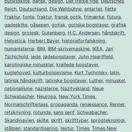
butiksskilte
,
dansk
,
design
,
Det tredje rige
,
Deutsches
Reich
,
Deutschland
,
Die Weltbühne
,
entartet
,
Fette
Fraktur
,
fonte
,
fraktur
,
fransk gotik
,
frimærke
,
Futura
,
gadeskilte
,
gåsepen
,
gotisk
,
gotiske bogstaver
,
grafisk
design
,
grotesk
,
Gutenberg
,
H.C. Andersen
,
håndskrift
,
Helvetica
,
Herbert Bayer
,
historieforfalskning
,
humanisterne
,
IBM
,
IBM-skrivemaskine
,
IKEA
,
Jan
Tschichold
,
jøde
,
jødebogstaver
,
John Heartfield
,
karolingiske minuskler
,
krøllede bogstaver
,
kuglehoved
,
kulturbolsjevisme
,
Kurt Tucholsky
,
latin
,
latinsk håndskrift
,
latinske bogstaver
,
Luther
,
minuskel
,
nationalisme
,
nazisterne
,
Nazityskland
,
Neue
Schwabacher
,
Neuropa
,
New York Times
,
Normalschrifterlass
,
propaganda
,
renæssance
,
Renner
,
retskrivning
,
rotunda
,
sans serif
,
Schwabacher
,
Skandinavien
,
skilte
,
skrift
,
skrifttyper
,
sprogteknologi
,
stålpen
,
standardisering
,
textur
,
Times
,
Times New