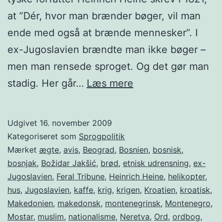
at ”Dér, hvor man brænder bøger, vil man
ende med også at brænde mennesker”. I
ex-Jugoslavien brændte man ikke bøger –
men man rensede sproget. Og det gør man
Serbokroatisk
stadig. Her går…
Læs mere
Udgivet
16. november 2009
Kategoriseret som
Sprogpolitik
Mærket
ægte
,
avis
,
Beograd
,
Bosnien
,
bosnisk
,
bosnjak
,
Božidar Jakšić
,
brød
,
etnisk udrensning
,
ex-
Jugoslavien
,
Feral Tribune
,
Heinrich Heine
,
helikopter
,
hus
,
Jugoslavien
,
kaffe
,
krig
,
krigen
,
Kroatien
,
kroatisk
,
Makedonien
,
makedonsk
,
montenegrinsk
,
Montenegro
,
Mostar
,
muslim
,
nationalisme
,
Neretva
,
Ord
,
ordbog
,