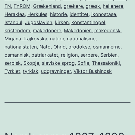
FN
,
FYROM
,
Grækenland
,
grækere
,
græsk
,
hellenere
,
Heraklea
,
Herkules
,
historie
,
identitet
,
ikonostase
,
Istanbul
,
Jugoslavien
,
kirken
,
Konstantinopel
,
kristendom
,
makedonere
,
Makedonien
,
makedonsk
,
Mirjana Trajkovska
,
nation
,
nationalisme
,
nationalstaten
,
Nato
,
Ohrid
,
orodokse
,
osmannerne
,
osmannisk
,
patriarkatet
,
religion
,
serbere
,
Serbien
,
serbisk
,
Skopje
,
slaviske sprog
,
Sofia
,
Thessaloniki
,
Tyrkiet
,
tyrkisk
,
udgravninger
,
Viktor Bushinosk