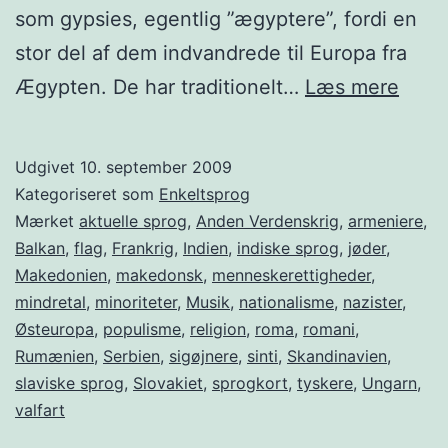
som gypsies, egentlig ”ægyptere”, fordi en
stor del af dem indvandrede til Europa fra
Rom
Ægypten. De har traditionelt…
Læs mere
–
Euro
Udgivet
10. september 2009
stats
Kategoriseret som
Enkeltsprog
folk
Mærket
aktuelle sprog
,
Anden Verdenskrig
,
armeniere
,
Balkan
,
flag
,
Frankrig
,
Indien
,
indiske sprog
,
jøder
,
Makedonien
,
makedonsk
,
menneskerettigheder
,
mindretal
,
minoriteter
,
Musik
,
nationalisme
,
nazister
,
Østeuropa
,
populisme
,
religion
,
roma
,
romani
,
Rumænien
,
Serbien
,
sigøjnere
,
sinti
,
Skandinavien
,
slaviske sprog
,
Slovakiet
,
sprogkort
,
tyskere
,
Ungarn
,
valfart