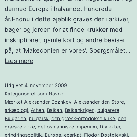
dermed Europa i halvandet hundrede
år.Endnu i dette øjeblik graves der i arkiver,
bøger og jorden for at finde krukker med
inskriptioner, gamle kort og andre beviser
på, at ’Makedonien er vores’. Spørgsmålet…
Det
Læs mere
makedonske
spørgsmål
Udgivet
4. november 2009
Kategoriseret som
Navne
Mærket
Aleksander Bozhkov
,
Aleksander den Store
,
arkæologi
,
Athen
,
Balkan
,
Balkankrigen
,
bulgarere
,
Bulgarien
,
bulgarsk
,
den græsk-ortodokse kirke
,
den
græske kirke
,
det osmanniske imperium
,
Dialekter
,
erindringspolitik
,
Europa
,
exarkat
,
Fjodor Dostojevski
,