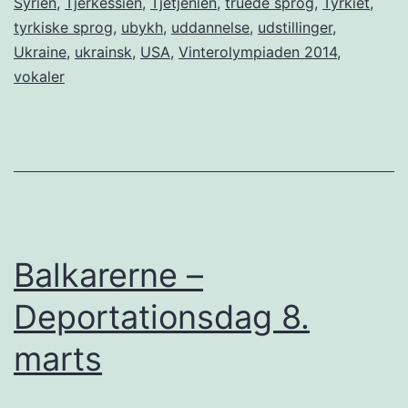
Syrien
,
Tjerkessien
,
Tjetjenien
,
truede sprog
,
Tyrkiet
,
tyrkiske sprog
,
ubykh
,
uddannelse
,
udstillinger
,
Ukraine
,
ukrainsk
,
USA
,
Vinterolympiaden 2014
,
vokaler
Balkarerne –
Deportationsdag 8.
marts