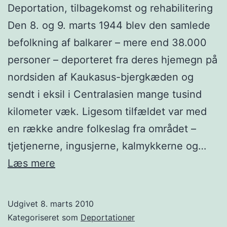
Deportation, tilbagekomst og rehabilitering
Den 8. og 9. marts 1944 blev den samlede
befolkning af balkarer – mere end 38.000
personer – deporteret fra deres hjemegn på
nordsiden af Kaukasus-bjergkæden og
sendt i eksil i Centralasien mange tusind
kilometer væk. Ligesom tilfældet var med
en række andre folkeslag fra området –
tjetjenerne, ingusjerne, kalmykkerne og…
Balkarerne
Læs mere
–
Deportationsdag
Udgivet
8. marts 2010
8.
Kategoriseret som
Deportationer