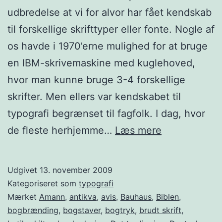
udbredelse at vi for alvor har fået kendskab
til forskellige skrifttyper eller fonte. Nogle af
os havde i 1970’erne mulighed for at bruge
en IBM-skrivemaskine med kuglehoved,
hvor man kunne bruge 3-4 forskellige
skrifter. Men ellers var kendskabet til
typografi begrænset til fagfolk. I dag, hvor
Jødebogstav
de fleste herhjemme…
Læs mere
Udgivet
13. november 2009
Kategoriseret som
typografi
Mærket
Amann
,
antikva
,
avis
,
Bauhaus
,
Biblen
,
bogbrænding
,
bogstaver
,
bogtryk
,
brudt skrift
,