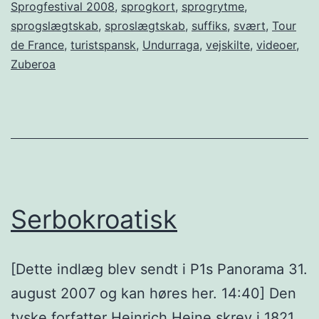
Sprogfestival 2008
,
sprogkort
,
sprogrytme
,
sprogslægtskab
,
sproslægtskab
,
suffiks
,
svært
,
Tour
de France
,
turistspansk
,
Undurraga
,
vejskilte
,
videoer
,
Zuberoa
Serbokroatisk
[Dette indlæg blev sendt i P1s Panorama 31.
august 2007 og kan høres her. 14:40] Den
tyske forfatter Heinrich Heine skrev i 1821,