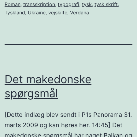
Roman
,
transskription
,
typografi
,
tysk
,
tysk skrift
,
Tyskland
,
Ukraine
,
vejskilte
,
Verdana
Det makedonske
spørgsmål
[Dette indlæg blev sendt i P1s Panorama 31.
marts 2009 og kan høres her. 14:45] Det
makedonske spørgsmål har naget Balkan og