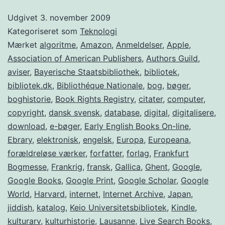
–
Udgivet
3. november 2009
Et
Kategoriseret som
Teknologi
udkast
Mærket
algoritme
,
Amazon
,
Anmeldelser
,
Apple
,
Association of American Publishers
,
Authors Guild
,
til
aviser
,
Bayerische Staatsbibliothek
,
bibliotek
,
et
bibliotek.dk
,
Bibliothéque Nationale
,
bog
,
bøger
,
nyt
boghistorie
,
Book Rights Registry
,
citater
,
computer
,
copyright
,
dansk svensk
,
database
,
digital
bibliotek
,
digitalisere
,
download
,
e-bøger
,
Early English Books On-line
,
Ebrary
,
elektronisk
,
engelsk
,
Europa
,
Europeana
,
forældreløse værker
,
forfatter
,
forlag
,
Frankfurt
Bogmesse
,
Frankrig
,
fransk
,
Gallica
,
Ghent
,
Google
,
Google Books
,
Google Print
,
Google Scholar
,
Google
World
,
Harvard
,
internet
,
Internet Archive
,
Japan
,
jiddish
,
katalog
,
Keio Universitetsbibliotek
,
Kindle
,
kulturarv
,
kulturhistorie
,
Lausanne
,
Live Search Books
,