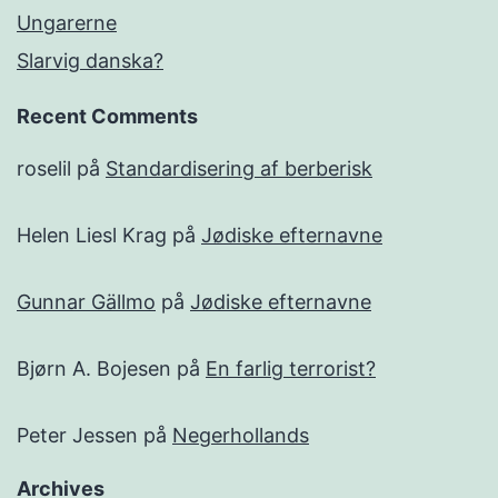
Ungarerne
Slarvig danska?
Recent Comments
roselil
på
Standardisering af berberisk
Helen Liesl Krag
på
Jødiske efternavne
Gunnar Gällmo
på
Jødiske efternavne
Bjørn A. Bojesen
på
En farlig terrorist?
Peter Jessen
på
Negerhollands
Archives