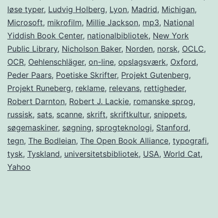
løse typer
,
Ludvig Holberg
,
Lyon
,
Madrid
,
Michigan
,
Microsoft
,
mikrofilm
,
Millie Jackson
,
mp3
,
National
Yiddish Book Center
,
nationalbibliotek
,
New York
Public Library
,
Nicholson Baker
,
Norden
,
norsk
,
OCLC
,
OCR
,
Oehlenschläger
,
on-line
,
opslagsværk
,
Oxford
,
Peder Paars
,
Poetiske Skrifter
,
Projekt Gutenberg
,
Projekt Runeberg
,
reklame
,
relevans
,
rettigheder
,
Robert Darnton
,
Robert J. Lackie
,
romanske sprog
,
russisk
,
sats
,
scanne
,
skrift
,
skriftkultur
,
snippets
,
søgemaskiner
,
søgning
,
sprogteknologi
,
Stanford
,
tegn
,
The Bodleian
,
The Open Book Alliance
,
typografi
,
tysk
,
Tyskland
,
universitetsbibliotek
,
USA
,
World Cat
,
Yahoo