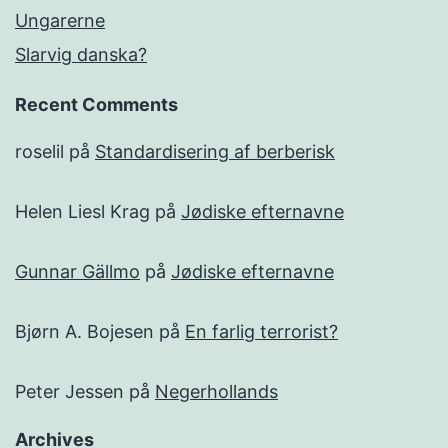
Ungarerne
Slarvig danska?
Recent Comments
roselil
på
Standardisering af berberisk
Helen Liesl Krag
på
Jødiske efternavne
Gunnar Gällmo
på
Jødiske efternavne
Bjørn A. Bojesen
på
En farlig terrorist?
Peter Jessen
på
Negerhollands
Archives