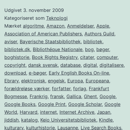
–
Udgivet
3. november 2009
Et
Kategoriseret som
Teknologi
udkast
Mærket
algoritme
,
Amazon
,
Anmeldelser
,
Apple
,
Association of American Publishers
,
Authors Guild
,
til
aviser
,
Bayerische Staatsbibliothek
,
bibliotek
,
et
bibliotek.dk
,
Bibliothéque Nationale
,
bog
,
bøger
,
nyt
boghistorie
,
Book Rights Registry
,
citater
,
computer
,
copyright
,
dansk svensk
,
database
,
digital
bibliotek
,
digitalisere
,
download
,
e-bøger
,
Early English Books On-line
,
Ebrary
,
elektronisk
,
engelsk
,
Europa
,
Europeana
,
forældreløse værker
,
forfatter
,
forlag
,
Frankfurt
Bogmesse
,
Frankrig
,
fransk
,
Gallica
,
Ghent
,
Google
,
Google Books
,
Google Print
,
Google Scholar
,
Google
World
,
Harvard
,
internet
,
Internet Archive
,
Japan
,
jiddish
,
katalog
,
Keio Universitetsbibliotek
,
Kindle
,
kulturarv
,
kulturhistorie
,
Lausanne
,
Live Search Books
,