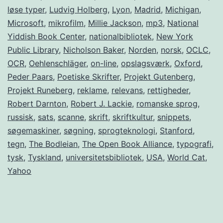
løse typer
,
Ludvig Holberg
,
Lyon
,
Madrid
,
Michigan
,
Microsoft
,
mikrofilm
,
Millie Jackson
,
mp3
,
National
Yiddish Book Center
,
nationalbibliotek
,
New York
Public Library
,
Nicholson Baker
,
Norden
,
norsk
,
OCLC
,
OCR
,
Oehlenschläger
,
on-line
,
opslagsværk
,
Oxford
,
Peder Paars
,
Poetiske Skrifter
,
Projekt Gutenberg
,
Projekt Runeberg
,
reklame
,
relevans
,
rettigheder
,
Robert Darnton
,
Robert J. Lackie
,
romanske sprog
,
russisk
,
sats
,
scanne
,
skrift
,
skriftkultur
,
snippets
,
søgemaskiner
,
søgning
,
sprogteknologi
,
Stanford
,
tegn
,
The Bodleian
,
The Open Book Alliance
,
typografi
,
tysk
,
Tyskland
,
universitetsbibliotek
,
USA
,
World Cat
,
Yahoo