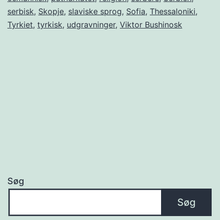
serbisk
,
Skopje
,
slaviske sprog
,
Sofia
,
Thessaloniki
,
Tyrkiet
,
tyrkisk
,
udgravninger
,
Viktor Bushinosk
Søg
Søg