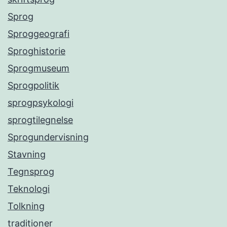
Sprog
Sproggeografi
Sproghistorie
Sprogmuseum
Sprogpolitik
sprogpsykologi
sprogtilegnelse
Sprogundervisning
Stavning
Tegnsprog
Teknologi
Tolkning
traditioner