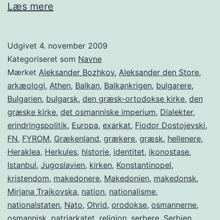
Det
Læs mere
makedonske
spørgsmål
Udgivet
4. november 2009
Kategoriseret som
Navne
Mærket
Aleksander Bozhkov
,
Aleksander den Store
,
arkæologi
,
Athen
,
Balkan
,
Balkankrigen
,
bulgarere
,
Bulgarien
,
bulgarsk
,
den græsk-ortodokse kirke
,
den
græske kirke
,
det osmanniske imperium
,
Dialekter
,
erindringspolitik
,
Europa
,
exarkat
,
Fjodor Dostojevski
,
FN
,
FYROM
,
Grækenland
,
grækere
,
græsk
,
hellenere
,
Heraklea
,
Herkules
,
historie
,
identitet
,
ikonostase
,
Istanbul
,
Jugoslavien
,
kirken
,
Konstantinopel
,
kristendom
,
makedonere
,
Makedonien
,
makedonsk
,
Mirjana Trajkovska
,
nation
,
nationalisme
,
nationalstaten
,
Nato
,
Ohrid
,
orodokse
,
osmannerne
,
osmannisk
,
patriarkatet
,
religion
,
serbere
,
Serbien
,