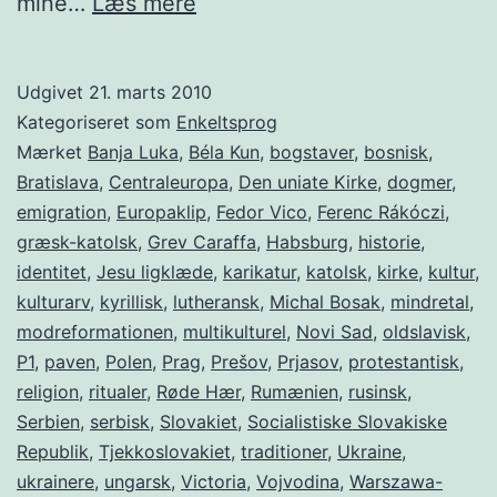
Rusinerne
mine…
Læs mere
Udgivet
21. marts 2010
Kategoriseret som
Enkeltsprog
Mærket
Banja Luka
,
Béla Kun
,
bogstaver
,
bosnisk
,
Bratislava
,
Centraleuropa
,
Den uniate Kirke
,
dogmer
,
emigration
,
Europaklip
,
Fedor Vico
,
Ferenc Rákóczi
,
græsk-katolsk
,
Grev Caraffa
,
Habsburg
,
historie
,
identitet
,
Jesu ligklæde
,
karikatur
,
katolsk
,
kirke
,
kultur
,
kulturarv
,
kyrillisk
,
lutheransk
,
Michal Bosak
,
mindretal
,
modreformationen
,
multikulturel
,
Novi Sad
,
oldslavisk
,
P1
,
paven
,
Polen
,
Prag
,
Prešov
,
Prjasov
,
protestantisk
,
religion
,
ritualer
,
Røde Hær
,
Rumænien
,
rusinsk
,
Serbien
,
serbisk
,
Slovakiet
,
Socialistiske Slovakiske
Republik
,
Tjekkoslovakiet
,
traditioner
,
Ukraine
,
ukrainere
,
ungarsk
,
Victoria
,
Vojvodina
,
Warszawa-