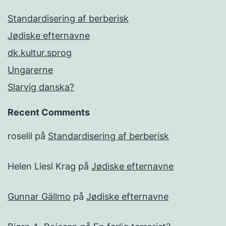
Standardisering af berberisk
Jødiske efternavne
dk.kultur.sprog
Ungarerne
Slarvig danska?
Recent Comments
roselil
på
Standardisering af berberisk
Helen Liesl Krag
på
Jødiske efternavne
Gunnar Gällmo
på
Jødiske efternavne