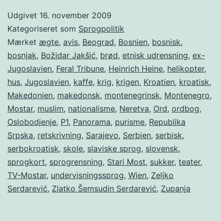
Udgivet
16. november 2009
Kategoriseret som
Sprogpolitik
Mærket
ægte
,
avis
,
Beograd
,
Bosnien
,
bosnisk
,
bosnjak
,
Božidar Jakšić
,
brød
,
etnisk udrensning
,
ex-
Jugoslavien
,
Feral Tribune
,
Heinrich Heine
,
helikopter
,
hus
,
Jugoslavien
,
kaffe
,
krig
,
krigen
,
Kroatien
,
kroatisk
,
Makedonien
,
makedonsk
,
montenegrinsk
,
Montenegro
,
Mostar
,
muslim
,
nationalisme
,
Neretva
,
Ord
,
ordbog
,
Oslobodjenje
,
P1
,
Panorama
,
purisme
,
Republika
Srpska
,
retskrivning
,
Sarajevo
,
Serbien
,
serbisk
,
serbokroatisk
,
skole
,
slaviske sprog
,
slovensk
,
sprogkort
,
sprogrensning
,
Stari Most
,
sukker
,
teater
,
TV-Mostar
,
undervisningssprog
,
Wien
,
Zeljko
Serdarević
,
Zlatko Šemsudin Serdarević
,
Zupanja