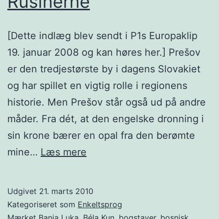
Rusinerne
[Dette indlæg blev sendt i P1s Europaklip
19. januar 2008 og kan høres her.] Prešov
er den tredjestørste by i dagens Slovakiet
og har spillet en vigtig rolle i regionens
historie. Men Prešov står også ud på andre
måder. Fra dét, at den engelske dronning i
sin krone bærer en opal fra den berømte
Rusinerne
mine…
Læs mere
Udgivet
21. marts 2010
Kategoriseret som
Enkeltsprog
Mærket
Banja Luka
,
Béla Kun
,
bogstaver
,
bosnisk
,