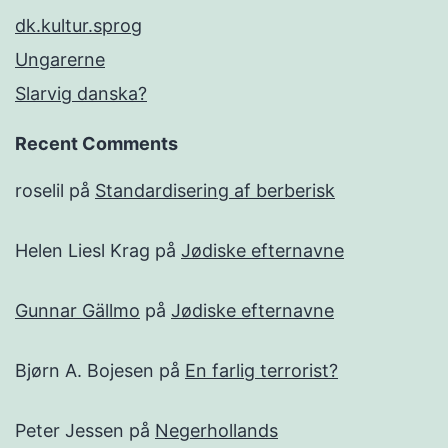
dk.kultur.sprog
Ungarerne
Slarvig danska?
Recent Comments
roselil
på
Standardisering af berberisk
Helen Liesl Krag
på
Jødiske efternavne
Gunnar Gällmo
på
Jødiske efternavne
Bjørn A. Bojesen
på
En farlig terrorist?
Peter Jessen
på
Negerhollands