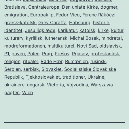
Bratislava
,
Centraleuropa
,
Den uniate Kirke
,
dogmer
,
emigration
,
Europaklip
,
Fedor Vico
,
Ferenc Rákóczi
,
græsk-katolsk
,
Grev Caraffa
,
Habsburg
,
historie
,
identitet
,
Jesu ligklæde
,
karikatur
,
katolsk
,
kirke
,
kultur
,
kulturarv
,
kyrillisk
,
lutheransk
,
Michal Bosak
,
mindretal
,
modreformationen
,
multikulturel
,
Novi Sad
,
oldslavisk
,
P1
,
paven
,
Polen
,
Prag
,
Prešov
,
Prjasov
,
protestantisk
,
religion
,
ritualer
,
Røde Hær
,
Rumænien
,
rusinsk
,
Serbien
,
serbisk
,
Slovakiet
,
Socialistiske Slovakiske
Republik
,
Tjekkoslovakiet
,
traditioner
,
Ukraine
,
ukrainere
,
ungarsk
,
Victoria
,
Vojvodina
,
Warszawa-
pagten
,
Wien