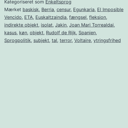
Kategoriseret som
Enkeltsprog
Mærket
baskisk
,
Berria
,
censur
,
Egunkaria
,
El Imposible
Vencido
,
ETA
,
Euskaltzaindia
,
fængsel
,
fleksion
,
indirekte objekt
,
isolat
,
Jakin
,
Joan Mari Torrealdai
,
kasus
,
køn
,
objekt
,
Rudolf de Rijk
,
Spanien
,
Sprogpolitik
,
subjekt
,
tal
,
terror
,
Voltaire
,
ytringsfrihed