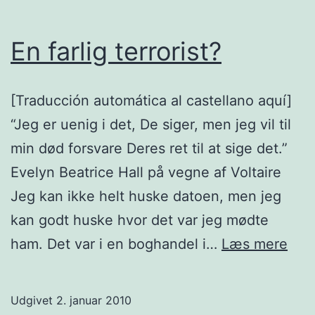
En farlig terrorist?
[Traducción automática al castellano aquí]
“Jeg er uenig i det, De siger, men jeg vil til
min død forsvare Deres ret til at sige det.”
Evelyn Beatrice Hall på vegne af Voltaire
Jeg kan ikke helt huske datoen, men jeg
kan godt huske hvor det var jeg mødte
En
ham. Det var i en boghandel i…
Læs mere
farli
terr
Udgivet
2. januar 2010