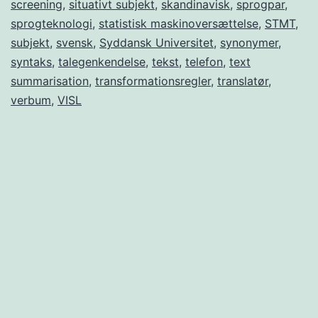
screening
,
situativt subjekt
,
skandinavisk
,
sprogpar
,
sprogteknologi
,
statistisk maskinoversættelse
,
STMT
,
subjekt
,
svensk
,
Syddansk Universitet
,
synonymer
,
syntaks
,
talegenkendelse
,
tekst
,
telefon
,
text
summarisation
,
transformationsregler
,
translatør
,
verbum
,
VISL