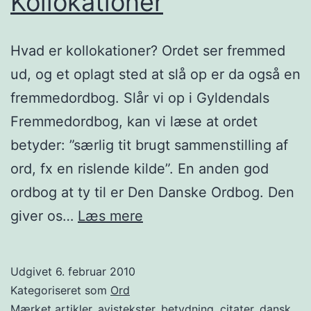
Kollokationer
Hvad er kollokationer? Ordet ser fremmed
ud, og et oplagt sted at slå op er da også en
fremmedordbog. Slår vi op i Gyldendals
Fremmedordbog, kan vi læse at ordet
betyder: ”særlig tit brugt sammenstilling af
ord, fx en rislende kilde”. En anden god
ordbog at ty til er Den Danske Ordbog. Den
Kollokationer
giver os…
Læs mere
Udgivet
6. februar 2010
Kategoriseret som
Ord
Mærket
artikler
,
avistekster
,
betydning
,
citater
,
dansk
,