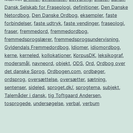
Dansk Selskab for Fraseologi
,
definitioner
,
Den Danske
Netordbog
,
Den Danske Ordbog
,
eksempler
,
faste
forbindelser
,
faste udtryk
,
faste vendinger
,
fraseologi
,
fraser
,
fremmedord
,
fremmedordbog
,
fremmedsprogslærer
,
fremmedsprogsundervisning
,
Gyldendals Fremmedordbog
,
Idiomer
,
idiomordbog
,
kerne
,
kerneled
,
kollokationer
,
KorpusDK
,
leksikograf
,
modersmål
,
navneord
,
objekt
,
ODS
,
Ord
,
Ordbog over
det danske Sprog
,
Ordbogen.com
,
ordbøger
,
ordsprog
,
oversættelse
,
oversætter
,
sætning
,
sentenser
,
sideled
,
sproget.dk/
,
sprogtema
,
subjekt
,
Talemåder i dansk
,
tig Toftgaard Andersen
,
tosprogede
,
undersøgelse
,
verbal
,
verbum