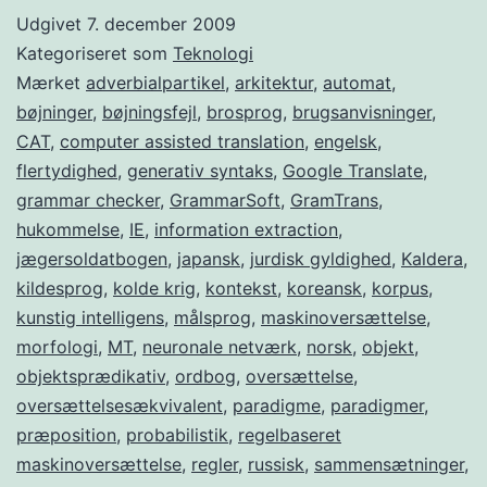
en
Udgivet
7. december 2009
sammenligning
Kategoriseret som
Teknologi
af
Mærket
adverbialpartikel
,
arkitektur
,
automat
,
bøjninger
,
bøjningsfejl
,
brosprog
,
brugsanvisninger
,
to
CAT
,
computer assisted translation
,
engelsk
,
forskellige
flertydighed
,
generativ syntaks
,
Google Translate
,
metoder
grammar checker
,
GrammarSoft
,
GramTrans
,
hukommelse
,
IE
,
information extraction
,
jægersoldatbogen
,
japansk
,
jurdisk gyldighed
,
Kaldera
,
kildesprog
,
kolde krig
,
kontekst
,
koreansk
,
korpus
,
kunstig intelligens
,
målsprog
,
maskinoversættelse
,
morfologi
,
MT
,
neuronale netværk
,
norsk
,
objekt
,
objektsprædikativ
,
ordbog
,
oversættelse
,
oversættelsesækvivalent
,
paradigme
,
paradigmer
,
præposition
,
probabilistik
,
regelbaseret
maskinoversættelse
,
regler
,
russisk
,
sammensætninger
,