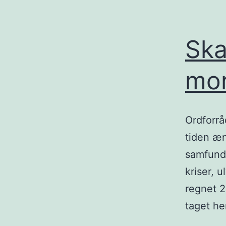
Ska
mo
Ordforrå
tiden æn
samfund
kriser, 
regnet 2
taget he