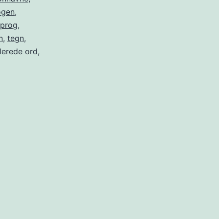
ogen
,
sprog
,
n
,
tegn
,
lerede ord
,