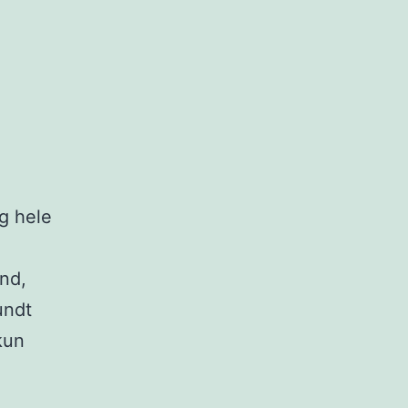
og hele
nd,
undt
kun