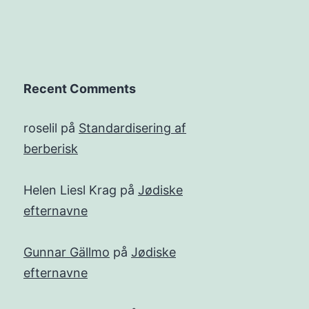
Recent Comments
roselil
på
Standardisering af
berberisk
Helen Liesl Krag
på
Jødiske
efternavne
Gunnar Gällmo
på
Jødiske
efternavne