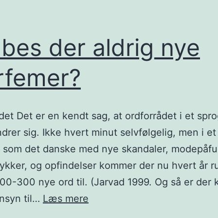
bes der aldrig nye
rfemer?
det Det er en kendt sag, at ordforrådet i et spr
drer sig. Ikke hvert minut selvfølgelig, men i et
 som det danske med nye skandaler, modepåfu
ulykker, og opfindelser kommer der nu hvert år r
00-300 nye ord til. (Jarvad 1999. Og så er der 
Skabes
nsyn til…
Læs mere
der