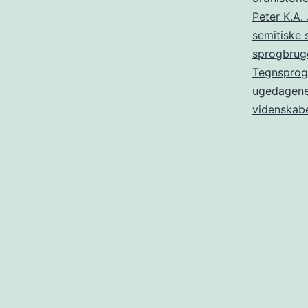
Peter K.A.
semitiske 
sprogbrug
Tegnsprog
ugedagen
videnskabe