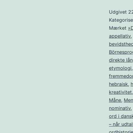
Udgivet
2
Kategoris
Mærket
»D
appellativ
bevidsthe
Börnespro
direkte lån
etymologi
fremmedo
hebraisk
,
kreativitet
Måne
,
Men
nominativ
ord i dan
– når udta
ordhistori