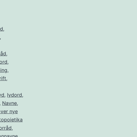
rd
,
,
råd
,
ord
,
ning
,
ift
,
yd
,
lydord
,
,
Navne
,
ver nye
opoietika
orråd
,
onnavne
,