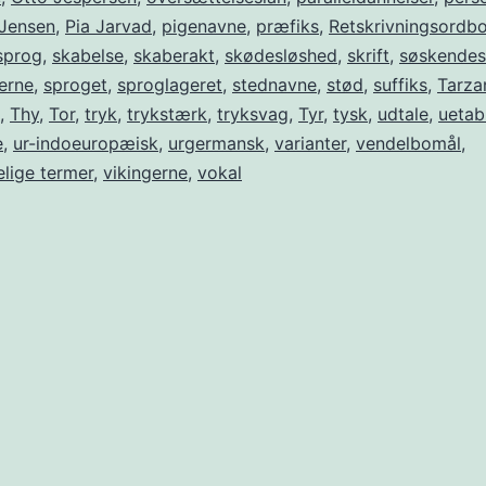
 Jensen
,
Pia Jarvad
,
pigenavne
,
præfiks
,
Retskrivningsordb
sprog
,
skabelse
,
skaberakt
,
skødesløshed
,
skrift
,
søskende
erne
,
sproget
,
sproglageret
,
stednavne
,
stød
,
suffiks
,
Tarza
,
Thy
,
Tor
,
tryk
,
trykstærk
,
tryksvag
,
Tyr
,
tysk
,
udtale
,
uetab
e
,
ur-indoeuropæisk
,
urgermansk
,
varianter
,
vendelbomål
,
lige termer
,
vikingerne
,
vokal