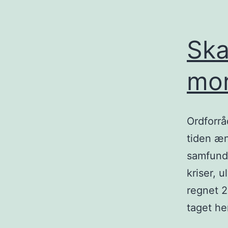
Ska
mo
Ordforrå
tiden æn
samfund
kriser, 
regnet 2
taget he