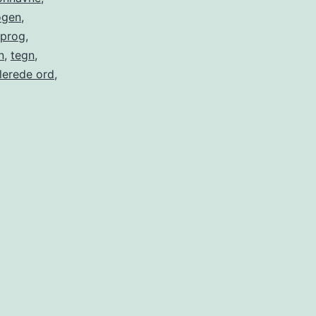
ogen
,
sprog
,
n
,
tegn
,
lerede ord
,