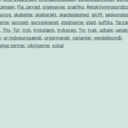
 Jensen
,
Pia Jarvad
,
pigenavne
,
præfiks
,
Retskrivningsordb
sprog
,
skabelse
,
skaberakt
,
skødesløshed
,
skrift
,
søskende
erne
,
sproget
,
sproglageret
,
stednavne
,
stød
,
suffiks
,
Tarza
,
Thy
,
Tor
,
tryk
,
trykstærk
,
tryksvag
,
Tyr
,
tysk
,
udtale
,
uetab
e
,
ur-indoeuropæisk
,
urgermansk
,
varianter
,
vendelbomål
,
lige termer
,
vikingerne
,
vokal