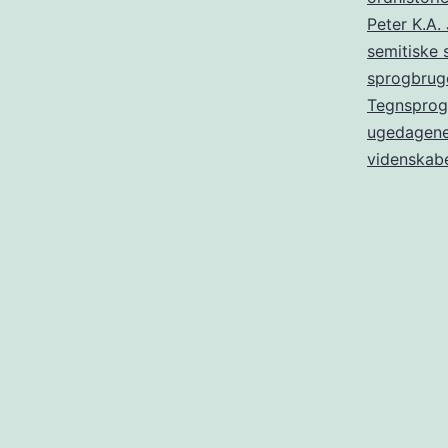
Peter K.A.
semitiske 
sprogbrug
Tegnsprog
ugedagen
videnskabe