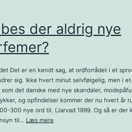
bes der aldrig nye
rfemer?
det Det er en kendt sag, at ordforrådet i et spr
drer sig. Ikke hvert minut selvfølgelig, men i et
 som det danske med nye skandaler, modepåfu
ulykker, og opfindelser kommer der nu hvert år r
00-300 nye ord til. (Jarvad 1999. Og så er der 
Skabes
nsyn til…
Læs mere
der