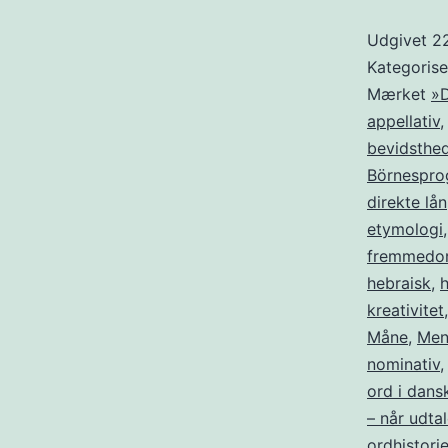
Udgivet
2
Kategoris
Mærket
»D
appellativ
bevidsthe
Börnespro
direkte lån
etymologi
fremmedo
hebraisk
,
kreativitet
Måne
,
Men
nominativ
ord i dan
– når udta
ordhistori