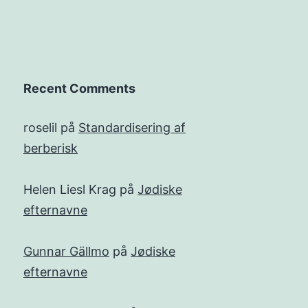
Recent Comments
roselil
på
Standardisering af
berberisk
Helen Liesl Krag
på
Jødiske
efternavne
Gunnar Gällmo
på
Jødiske
efternavne