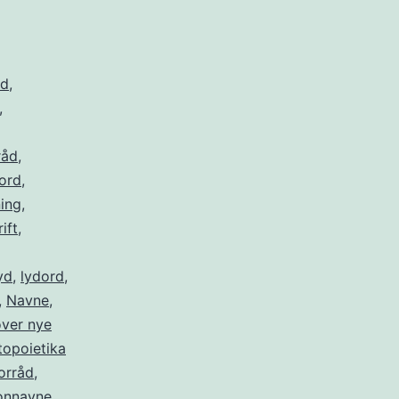
rd
,
,
råd
,
ord
,
ning
,
ift
,
yd
,
lydord
,
,
Navne
,
ver nye
opoietika
orråd
,
onnavne
,