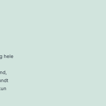
og hele
nd,
undt
kun