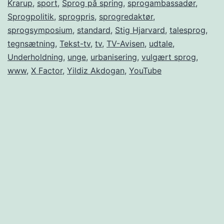
Krarup
,
sport
,
Sprog på spring
,
sprogambassadør
,
Sprogpolitik
,
sprogpris
,
sprogredaktør
,
sprogsymposium
,
standard
,
Stig Hjarvard
,
talesprog
,
tegnsætning
,
Tekst-tv
,
tv
,
TV-Avisen
,
udtale
,
Underholdning
,
unge
,
urbanisering
,
vulgært sprog
,
www
,
X Factor
,
Yildiz Akdogan
,
YouTube