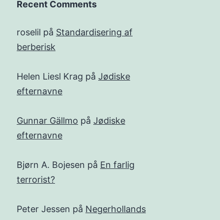
Recent Comments
roselil
på
Standardisering af
berberisk
Helen Liesl Krag
på
Jødiske
efternavne
Gunnar Gällmo
på
Jødiske
efternavne
Bjørn A. Bojesen
på
En farlig
terrorist?
Peter Jessen
på
Negerhollands