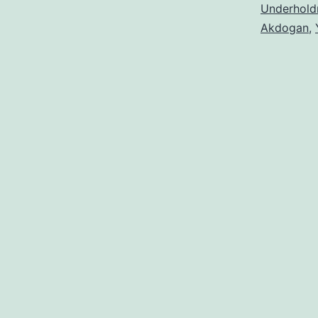
Underhold
Akdogan
,