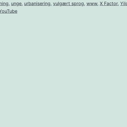
ning
,
unge
,
urbanisering
,
vulgært sprog
,
www
,
X Factor
,
Yil
YouTube