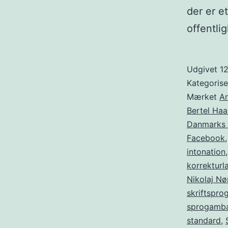
der er e
offentl
Udgivet
1
Kategoris
Mærket
An
Bertel Haa
Danmarks 
Facebook
intonation
korrekturl
Nikolaj Nø
skriftspro
sprogamb
standard
,