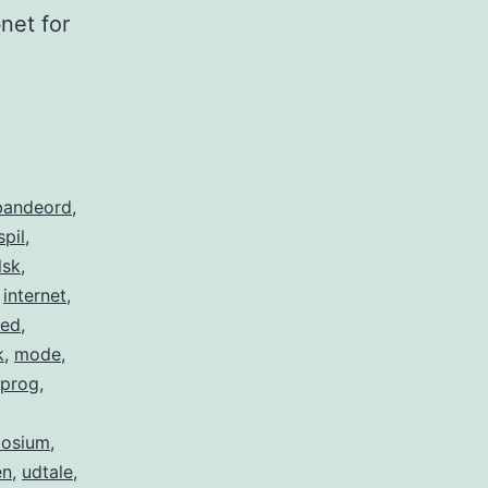
bnet for
bandeord
,
pil
,
lsk
,
,
internet
,
hed
,
k
,
mode
,
sprog
,
osium
,
en
,
udtale
,