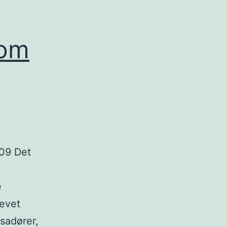
som
09 Det
e
levet
sadører,