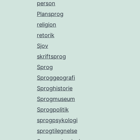
person
Plansprog
religion
retorik
Sjov
skriftsprog
Sprog
Sproggeografi
Sproghistorie
Sprogmuseum
Sprogpolitik
sprogpsykologi
sprogtilegnelse