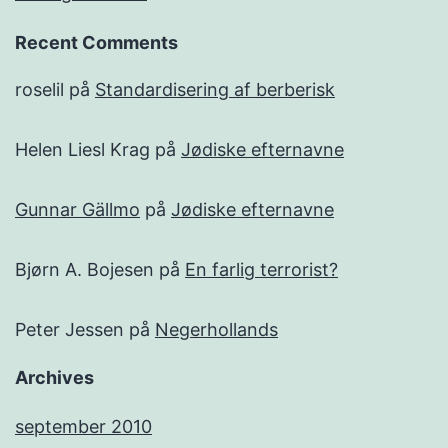
Recent Comments
roselil
på
Standardisering af berberisk
Helen Liesl Krag
på
Jødiske efternavne
Gunnar Gällmo
på
Jødiske efternavne
Bjørn A. Bojesen
på
En farlig terrorist?
Peter Jessen
på
Negerhollands
Archives
september 2010