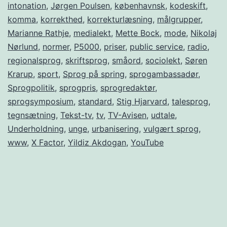
intonation
,
Jørgen Poulsen
,
københavnsk
,
kodeskift
,
komma
,
korrekthed
,
korrekturlæsning
,
målgrupper
,
Marianne Rathje
,
medialekt
,
Mette Bock
,
mode
,
Nikolaj
Nørlund
,
normer
,
P5000
,
priser
,
public service
,
radio
,
regionalsprog
,
skriftsprog
,
småord
,
sociolekt
,
Søren
Krarup
,
sport
,
Sprog på spring
,
sprogambassadør
,
Sprogpolitik
,
sprogpris
,
sprogredaktør
,
sprogsymposium
,
standard
,
Stig Hjarvard
,
talesprog
,
tegnsætning
,
Tekst-tv
,
tv
,
TV-Avisen
,
udtale
,
Underholdning
,
unge
,
urbanisering
,
vulgært sprog
,
www
,
X Factor
,
Yildiz Akdogan
,
YouTube