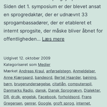
Siden det 1. symposium er der blevet ansat
en sprogredaktør, der er udnævnt 33
sprogambassadører, der er etableret et
internt sprogsite, der måske bliver åbnet for
Sprog
offentligheden…
Læs mere
på
spring
Udgivet
12. oktober 2009
–
Kategoriseret som
Medier
DR
Mærket
Andreas Kraul
,
anførselstegn
,
Anmeldelser
,
Anne Kjærgaard
,
bandeord
,
Bertel Haarder
,
bøjning
,
som
børn
,
brugerundersøgelse
,
citatlån
,
computerspil
,
sprogbevarer
Danmarks Radio
,
dansk
,
Dansk Sprognævn
,
Dialekter
,
og
DR
,
dr.dk
,
engelsk
,
Facebook
,
forholdsord
,
Frans
Gregersen
,
genrer
,
Google
,
groft sprog
sprogudvikler
,
internet
,