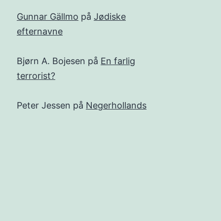
Gunnar Gällmo
på
Jødiske
efternavne
Bjørn A. Bojesen
på
En farlig
terrorist?
Peter Jessen
på
Negerhollands