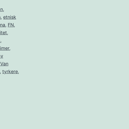
an
,
n
,
etnisk
ina
,
FN
,
itet
,
n
,
imer
,
ov
 Van
,
tyrkere
,