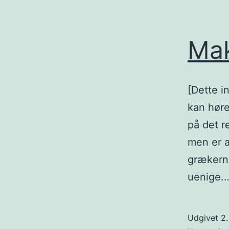
Mak
[Dette i
kan høre
på det r
men er a
grækerne
uenige
Udgivet
2.