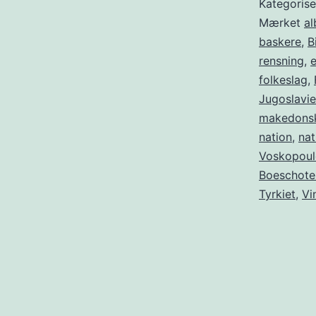
Kategoris
Mærket
al
baskere
,
B
rensning
,
folkeslag
,
Jugoslavi
makedons
nation
,
nat
Voskopoul
Boeschote
Tyrkiet
,
Vi