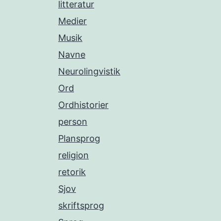
litteratur
Medier
Musik
Navne
Neurolingvistik
Ord
Ordhistorier
person
Plansprog
religion
retorik
Sjov
skriftsprog