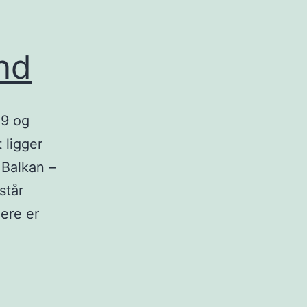
nd
09 og
 ligger
 Balkan –
står
ere er