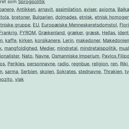
eret som
Sprogpolitik
banere
,
Antikken
,
arnavit
,
assimilation
,
aviser
,
axioma
,
Balk
itola
,
bretoner
,
Bulgarien
,
dolmades
,
etnisk
,
etnisk homoge
etniske gruppe
,
EU
,
Europæiske Menneskeretsdomstol
,
Flor
Frankrig
,
FYROM
,
Grækenland
,
græker
,
græsk
,
Hellas
,
ident
en
,
kaffe
,
kirken
,
korsikanere
,
Lerin
,
makedoner
,
Makedonie
k
,
mangfoldighed
,
Medier
,
mindretal
,
mindretalspolitik
,
musl
ionalister
,
Nato
,
Navne
,
Osmanniske Imperium
,
Pavlos Filip
os
,
Perikles
,
personnavne
,
radio
,
regnbue
,
religion
,
ren
,
Riki
n
,
sarma
,
Serbien
,
skolen
,
Sokrates
,
stednavne
,
Thrakien
,
tv
nozito
,
vlak