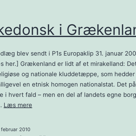
edonsk i Grækenla
ndlæg blev sendt i P1s Europaklip 31. januar 20
s her.] Grækenland er lidt af et mirakelland: Det
eligiøse og nationale kluddetæppe, som hedder
lligevel en etnisk homogen nationalstat. Det på
 i hvert fald – men en del af landets egne borg
Makedonsk
.…
Læs mere
i
Grækenland
 februar 2010