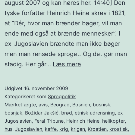
august 2007 og kan høres her. 14:40] Den
tyske forfatter Heinrich Heine skrev i 1821,
at ”Dér, hvor man brænder bøger, vil man
ende med også at brænde mennesker”. I
ex-Jugoslavien brændte man ikke bøger –
men man rensede sproget. Og det gør man
Serbokroatisk
stadig. Her går…
Læs mere
Udgivet
16. november 2009
Kategoriseret som
Sprogpolitik
Mærket
ægte
,
avis
,
Beograd
,
Bosnien
,
bosnisk
,
bosnjak
,
Božidar Jakšić
,
brød
,
etnisk udrensning
,
ex-
Jugoslavien
,
Feral Tribune
,
Heinrich Heine
,
helikopter
,
hus
,
Jugoslavien
,
kaffe
,
krig
,
krigen
,
Kroatien
,
kroatisk
,