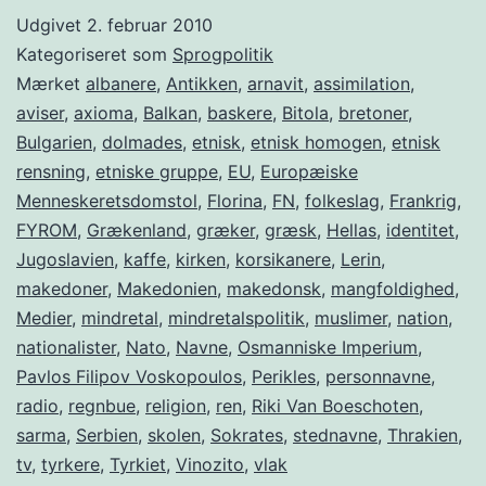
Grækenland
Udgivet
2. februar 2010
Kategoriseret som
Sprogpolitik
Mærket
albanere
,
Antikken
,
arnavit
,
assimilation
,
aviser
,
axioma
,
Balkan
,
baskere
,
Bitola
,
bretoner
,
Bulgarien
,
dolmades
,
etnisk
,
etnisk homogen
,
etnisk
rensning
,
etniske gruppe
,
EU
,
Europæiske
Menneskeretsdomstol
,
Florina
,
FN
,
folkeslag
,
Frankrig
,
FYROM
,
Grækenland
,
græker
,
græsk
,
Hellas
,
identitet
,
Jugoslavien
,
kaffe
,
kirken
,
korsikanere
,
Lerin
,
makedoner
,
Makedonien
,
makedonsk
,
mangfoldighed
,
Medier
,
mindretal
,
mindretalspolitik
,
muslimer
,
nation
,
nationalister
,
Nato
,
Navne
,
Osmanniske Imperium
,
Pavlos Filipov Voskopoulos
,
Perikles
,
personnavne
,
radio
,
regnbue
,
religion
,
ren
,
Riki Van Boeschoten
,
sarma
,
Serbien
,
skolen
,
Sokrates
,
stednavne
,
Thrakien
,
tv
,
tyrkere
,
Tyrkiet
,
Vinozito
,
vlak