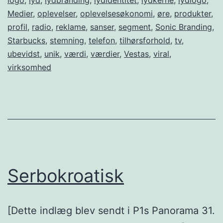
Medier
,
oplevelser
,
oplevelsesøkonomi
,
øre
,
produkter
,
profil
,
radio
,
reklame
,
sanser
,
segment
,
Sonic Branding
,
Starbucks
,
stemning
,
telefon
,
tilhørsforhold
,
tv
,
ubevidst
,
unik
,
værdi
,
værdier
,
Vestas
,
viral
,
virksomhed
Serbokroatisk
[Dette indlæg blev sendt i P1s Panorama 31.