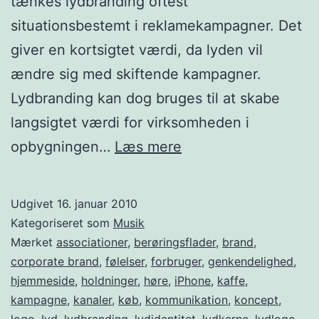
tænkes lydbranding oftest
situationsbestemt i reklamekampagner. Det
giver en kortsigtet værdi, da lyden vil
ændre sig med skiftende kampagner.
Lydbranding kan dog bruges til at skabe
langsigtet værdi for virksomheden i
Lydbranding
opbygningen…
Læs mere
og
lydidentitet
Udgivet
16. januar 2010
Kategoriseret som
Musik
Mærket
associationer
,
berøringsflader
,
brand
,
corporate brand
,
følelser
,
forbruger
,
genkendelighed
,
hjemmeside
,
holdninger
,
høre
,
iPhone
,
kaffe
,
kampagne
,
kanaler
,
køb
,
kommunikation
,
koncept
,
logo
,
lyd
,
lydbranding
,
lydidentitet
,
lydkerne
,
lydlogo
,