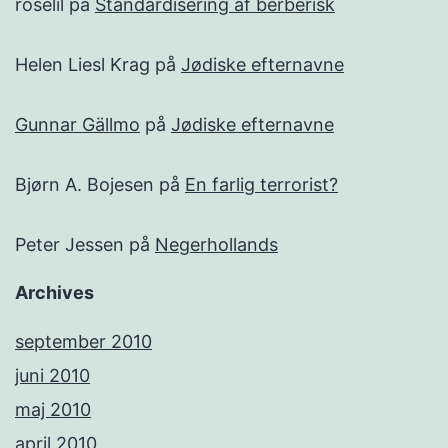
roselil
på
Standardisering af berberisk
Helen Liesl Krag
på
Jødiske efternavne
Gunnar Gällmo
på
Jødiske efternavne
Bjørn A. Bojesen
på
En farlig terrorist?
Peter Jessen
på
Negerhollands
Archives
september 2010
juni 2010
maj 2010
april 2010