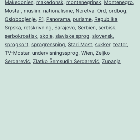
Makedonien
,
makedonsk
,
montenegrinsk
,
Montenegro
,
Mostar
,
muslim
,
nationalisme
,
Neretva
,
Ord
,
ordbog
,
Oslobodjenje
,
P1
,
Panorama
,
purisme
,
Republika
Srpska
,
retskrivning
,
Sarajevo
,
Serbien
,
serbisk
,
serbokroatisk
,
skole
,
slaviske sprog
,
slovensk
,
sprogkort
,
sprogrensning
,
Stari Most
,
sukker
,
teater
,
TV-Mostar
,
undervisningssprog
,
Wien
,
Zeljko
Serdarević
,
Zlatko Šemsudin Serdarević
,
Zupanja