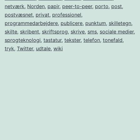
netværk
,
Norden
,
papir
,
peer-to-peer
,
porto
,
post
,
postvæsnet
,
privat
,
professionel
,
programmedarbejdere
,
publicere
,
punktum
,
skilletegn
,
skilte
,
skribent
,
skriftsprog
,
skrive
,
sms
,
sociale medier
,
sprogteknologi
,
tastatur
,
tekster
,
telefon
,
tonefald
,
tryk
,
Twitter
,
udtale
,
wiki