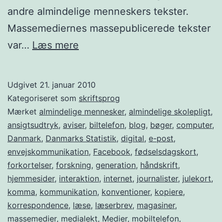
andre almindelige menneskers tekster.
Massemediernes massepublicerede tekster
Hvad
var…
Læs mere
sker
der
Udgivet
21. januar 2010
med
Kategoriseret som
skriftsprog
dansk
Mærket
almindelige mennesker
,
almindelige skolepligt
,
ansigtsudtryk
,
aviser
,
biltelefon
,
blog
,
bøger
,
computer
,
skriftsprog
Danmark
,
Danmarks Statistik
,
digital
,
e-post
,
på
envejskommunikation
,
Facebook
,
fødselsdagskort
,
internettet?
forkortelser
,
forskning
,
generation
,
håndskrift
,
hjemmesider
,
interaktion
,
internet
,
journalister
,
julekort
,
komma
,
kommunikation
,
konventioner
,
kopiere
,
korrespondence
,
læse
,
læserbrev
,
magasiner
,
massemedier
,
medialekt
,
Medier
,
mobiltelefon
,