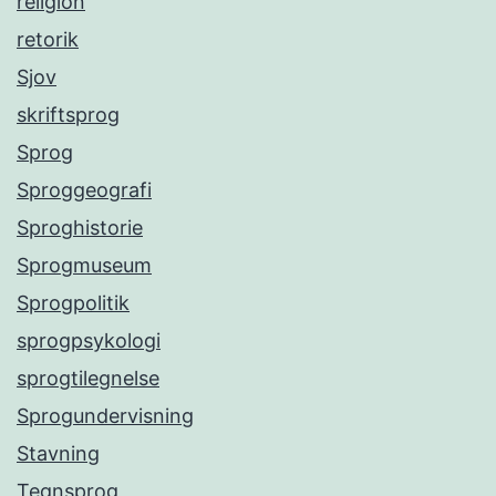
religion
retorik
Sjov
skriftsprog
Sprog
Sproggeografi
Sproghistorie
Sprogmuseum
Sprogpolitik
sprogpsykologi
sprogtilegnelse
Sprogundervisning
Stavning
Tegnsprog