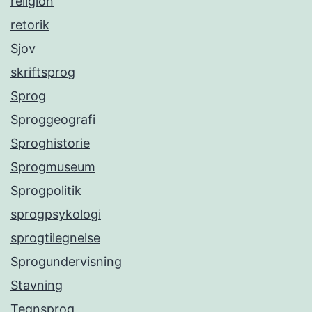
religion
retorik
Sjov
skriftsprog
Sprog
Sproggeografi
Sproghistorie
Sprogmuseum
Sprogpolitik
sprogpsykologi
sprogtilegnelse
Sprogundervisning
Stavning
Tegnsprog