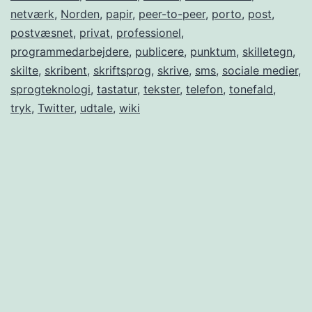
netværk
,
Norden
,
papir
,
peer-to-peer
,
porto
,
post
,
postvæsnet
,
privat
,
professionel
,
programmedarbejdere
,
publicere
,
punktum
,
skilletegn
,
skilte
,
skribent
,
skriftsprog
,
skrive
,
sms
,
sociale medier
,
sprogteknologi
,
tastatur
,
tekster
,
telefon
,
tonefald
,
tryk
,
Twitter
,
udtale
,
wiki