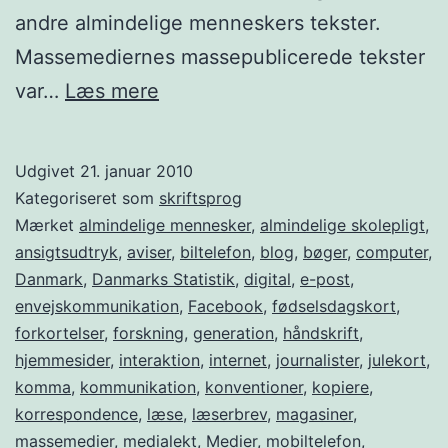
andre almindelige menneskers tekster.
Massemediernes massepublicerede tekster
Hvad
var…
Læs mere
sker
der
Udgivet
21. januar 2010
med
Kategoriseret som
skriftsprog
dansk
Mærket
almindelige mennesker
,
almindelige skolepligt
,
ansigtsudtryk
,
aviser
,
biltelefon
,
blog
,
bøger
,
computer
,
skriftsprog
Danmark
,
Danmarks Statistik
,
digital
,
e-post
,
på
envejskommunikation
,
Facebook
,
fødselsdagskort
,
internettet?
forkortelser
,
forskning
,
generation
,
håndskrift
,
hjemmesider
,
interaktion
,
internet
,
journalister
,
julekort
,
komma
,
kommunikation
,
konventioner
,
kopiere
,
korrespondence
,
læse
,
læserbrev
,
magasiner
,
massemedier
,
medialekt
,
Medier
,
mobiltelefon
,