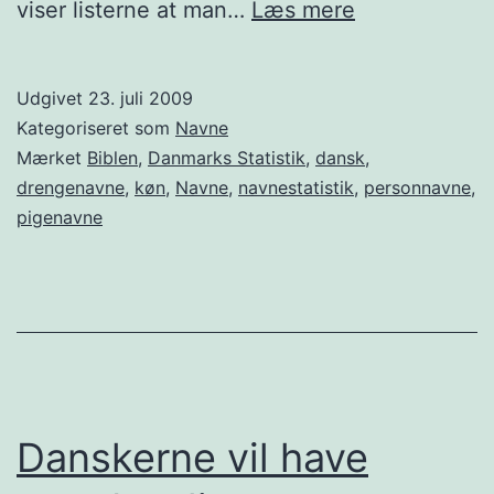
Emma
viser listerne at man…
Læs mere
og
Lucas
Udgivet
23. juli 2009
er
Kategoriseret som
Navne
mest
Mærket
Biblen
,
Danmarks Statistik
,
dansk
,
drengenavne
,
køn
,
Navne
,
navnestatistik
,
personnavne
,
populære
pigenavne
Danskerne vil have