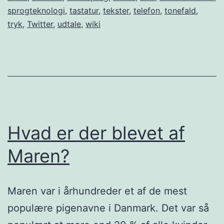
sprogteknologi
,
tastatur
,
tekster
,
telefon
,
tonefald
,
tryk
,
Twitter
,
udtale
,
wiki
Hvad er der blevet af
Maren?
Maren var i århundreder et af de mest
populære pigenavne i Danmark. Det var så