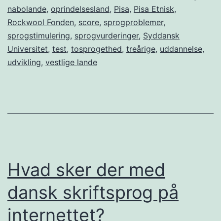
nabolande
,
oprindelsesland
,
Pisa
,
Pisa Etnisk
,
Rockwool Fonden
,
score
,
sprogproblemer
,
sprogstimulering
,
sprogvurderinger
,
Syddansk
Universitet
,
test
,
tosprogethed
,
treårige
,
uddannelse
,
udvikling
,
vestlige lande
Hvad sker der med
dansk skriftsprog på
internettet?