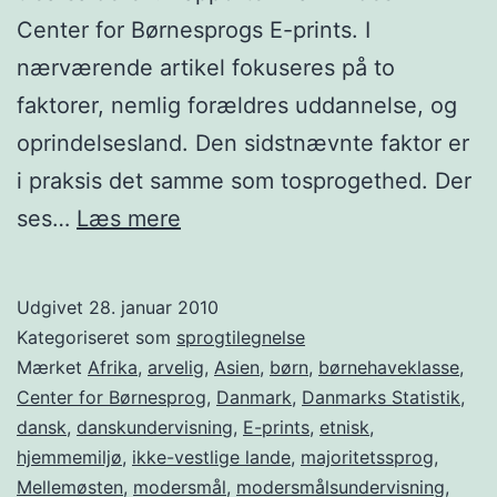
Center for Børnesprogs E-prints. I
nærværende artikel fokuseres på to
faktorer, nemlig forældres uddannelse, og
oprindelsesland. Den sidstnævnte faktor er
i praksis det samme som tosprogethed. Der
Etsprogede
ses…
Læs mere
og
tosprogede
Udgivet
28. januar 2010
med
Kategoriseret som
sprogtilegnelse
og
Mærket
Afrika
,
arvelig
,
Asien
,
børn
,
børnehaveklasse
,
Center for Børnesprog
,
Danmark
,
Danmarks Statistik
,
uden
dansk
,
danskundervisning
,
E-prints
,
etnisk
,
sprogproblemer
hjemmemiljø
,
ikke-vestlige lande
,
majoritetssprog
,
Mellemøsten
,
modersmål
,
modersmålsundervisning
,