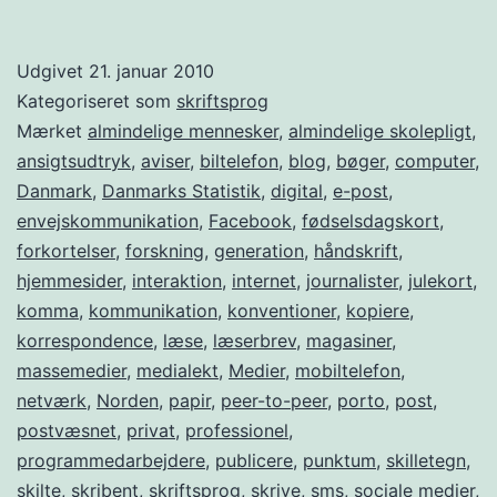
sker
der
Udgivet
21. januar 2010
med
Kategoriseret som
skriftsprog
dansk
Mærket
almindelige mennesker
,
almindelige skolepligt
,
ansigtsudtryk
,
aviser
,
biltelefon
,
blog
,
bøger
,
computer
,
skriftsprog
Danmark
,
Danmarks Statistik
,
digital
,
e-post
,
på
envejskommunikation
,
Facebook
,
fødselsdagskort
,
internettet?
forkortelser
,
forskning
,
generation
,
håndskrift
,
hjemmesider
,
interaktion
,
internet
,
journalister
,
julekort
,
komma
,
kommunikation
,
konventioner
,
kopiere
,
korrespondence
,
læse
,
læserbrev
,
magasiner
,
massemedier
,
medialekt
,
Medier
,
mobiltelefon
,
netværk
,
Norden
,
papir
,
peer-to-peer
,
porto
,
post
,
postvæsnet
,
privat
,
professionel
,
programmedarbejdere
,
publicere
,
punktum
,
skilletegn
,
skilte
,
skribent
,
skriftsprog
,
skrive
,
sms
,
sociale medier
,