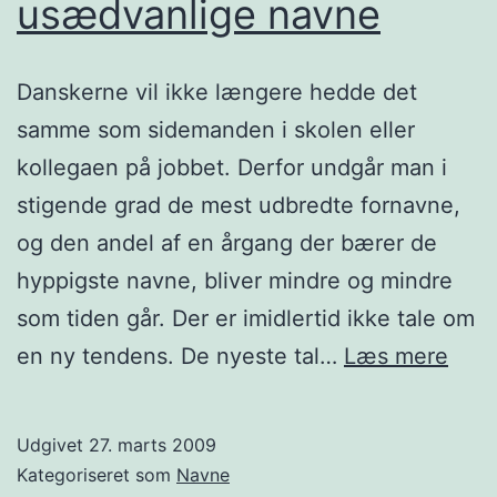
usædvanlige navne
Danskerne vil ikke længere hedde det
samme som sidemanden i skolen eller
kollegaen på jobbet. Derfor undgår man i
stigende grad de mest udbredte fornavne,
og den andel af en årgang der bærer de
hyppigste navne, bliver mindre og mindre
som tiden går. Der er imidlertid ikke tale om
Dans
en ny tendens. De nyeste tal…
Læs mere
vil
hav
Udgivet
27. marts 2009
usæd
Kategoriseret som
Navne