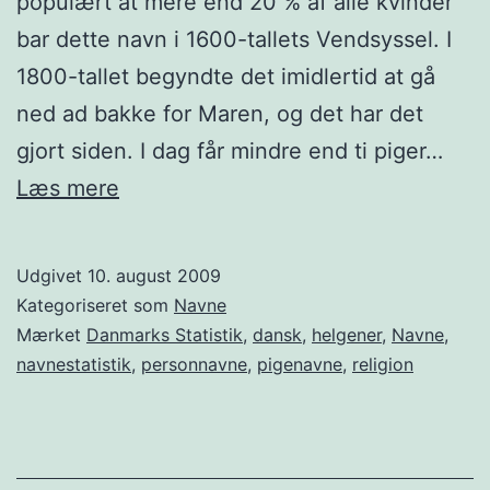
populært at mere end 20 % af alle kvinder
bar dette navn i 1600-tallets Vendsyssel. I
1800-tallet begyndte det imidlertid at gå
ned ad bakke for Maren, og det har det
gjort siden. I dag får mindre end ti piger…
Hvad
Læs mere
er
der
Udgivet
10. august 2009
blevet
Kategoriseret som
Navne
af
Mærket
Danmarks Statistik
,
dansk
,
helgener
,
Navne
,
navnestatistik
,
personnavne
,
pigenavne
,
religion
Maren?