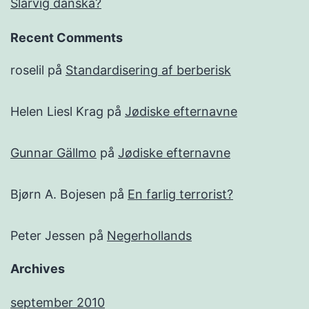
Slarvig danska?
Recent Comments
roselil
på
Standardisering af berberisk
Helen Liesl Krag
på
Jødiske efternavne
Gunnar Gällmo
på
Jødiske efternavne
Bjørn A. Bojesen
på
En farlig terrorist?
Peter Jessen
på
Negerhollands
Archives
september 2010