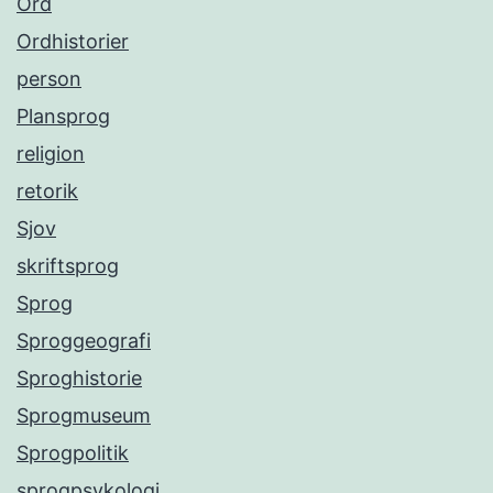
Ord
Ordhistorier
person
Plansprog
religion
retorik
Sjov
skriftsprog
Sprog
Sproggeografi
Sproghistorie
Sprogmuseum
Sprogpolitik
sprogpsykologi