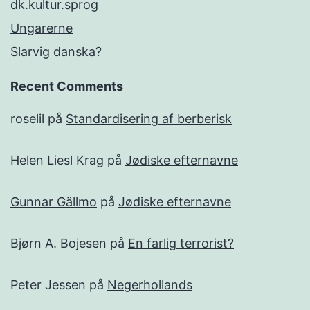
dk.kultur.sprog
Ungarerne
Slarvig danska?
Recent Comments
roselil
på
Standardisering af berberisk
Helen Liesl Krag
på
Jødiske efternavne
Gunnar Gällmo
på
Jødiske efternavne
Bjørn A. Bojesen
på
En farlig terrorist?
Peter Jessen
på
Negerhollands