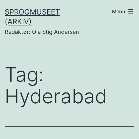
Fortsæt
SPROGMUSEET
Menu
til
(ARKIV)
indhold
Redaktør: Ole Stig Andersen
Tag:
Hyderabad