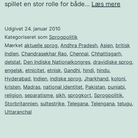
Indien
spillet en stor rolle for både…
Læs mere
Når
sprog
Udgivet
24. januar 2010
bliver
Kategoriseret som
Sprogpolitik
til
Mærket
aktuelle sprog
,
Andhra Pradesh
,
Asien
,
britisk
Indien
,
Chandrasekhar Rao
,
Chennai
,
Chhattisgarh
,
politik
delstat
,
Den Indiske Nationalkongres
,
dravidiske sprog
,
engelsk
,
etnicitet
,
etnisk
,
Gandhi
,
hindi
,
hindu
,
Hyderabad
,
Indien
,
indiske sprog
,
Jharkhand
,
koloni
,
kristen
,
Madras
,
national identitet
,
Pakistan
,
punjabi
,
religion
,
separatisme
,
sikh
,
sprogkort
,
Sprogpolitik
,
Storbritannien
,
sultestrjke
,
Telegana
,
Telengana
,
telugu
,
Uttaranchal