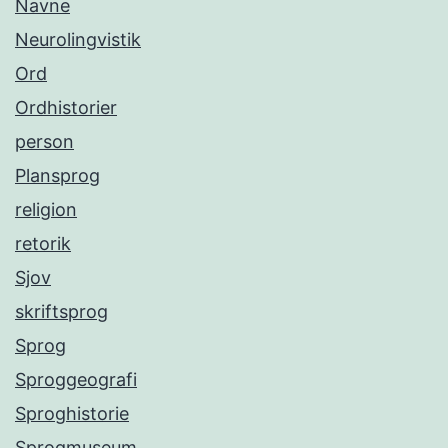
Navne
Neurolingvistik
Ord
Ordhistorier
person
Plansprog
religion
retorik
Sjov
skriftsprog
Sprog
Sproggeografi
Sproghistorie
Sprogmuseum