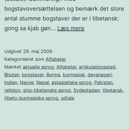
bogstavoversættelsen og bemærk det store
antal stumme bogstaver der er i tibetansk:
Dalai
gong sa kjab gøn…
Læs mere
Lama
–
Udgivet
29. maj 2009
og
Kategoriseret som
Alfabeter
tibetansk
Mærket
aktuelle sprog
,
Alfabeter
,
artikulationssted
,
Bhutan
,
bogstaver
,
Burma
,
burmesisk
,
devanagari
,
Indien
,
Navne
,
Nepal
,
østasiatiske sprog
,
Pakistan
,
religion
,
sino-tibetanske sprog
,
Sydøstasien
,
tibetansk
,
tibeto-burmesiske sprog
,
udtale