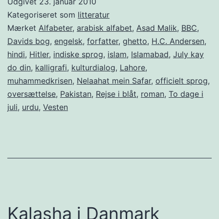
Udgivet
23. januar 2010
Islamabad
Kategoriseret som
litteratur
Mærket
Alfabeter
,
arabisk alfabet
,
Asad Malik
,
BBC
,
Davids bog
,
engelsk
,
forfatter
,
ghetto
,
H.C. Andersen
,
hindi
,
Hitler
,
indiske sprog
,
islam
,
Islamabad
,
July kay
do din
,
kalligrafi
,
kulturdialog
,
Lahore
,
muhammedkrisen
,
Nelaahat mein Safar
,
officielt sprog
,
oversættelse
,
Pakistan
,
Rejse i blåt
,
roman
,
To dage i
juli
,
urdu
,
Vesten
Kalasha i Danmark