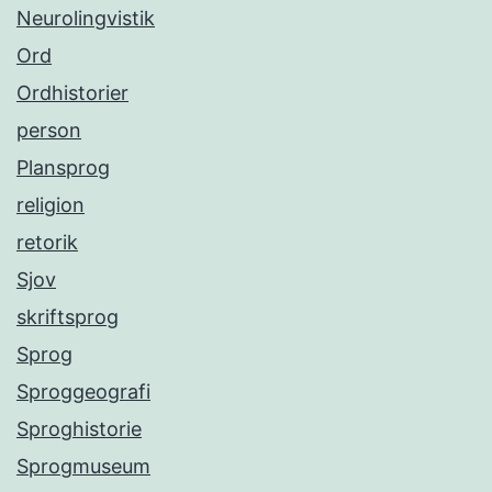
Neurolingvistik
Ord
Ordhistorier
person
Plansprog
religion
retorik
Sjov
skriftsprog
Sprog
Sproggeografi
Sproghistorie
Sprogmuseum