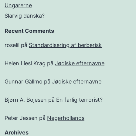
Ungarerne
Slarvig danska?
Recent Comments
roselil
på
Standardisering af berberisk
Helen Liesl Krag
på
Jødiske efternavne
Gunnar Gällmo
på
Jødiske efternavne
Bjørn A. Bojesen
på
En farlig terrorist?
Peter Jessen
på
Negerhollands
Archives