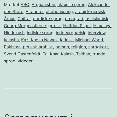
Mærket
ABC
,
Afghanistan
,
aktuelle sprog
,
Aleksander
den Store
,
Alfabeter
,
alfabetisering
,
arabisk-persisk
,
Århus
,
Chitral
,
dardiske sprog
,
etnografi
,
før-islamisk
,
Georg Morgenstierne
,
græsk
,
Halfdan Siiger
,
Himalaya
,
Hindukush
,
indiske sprog
,
indoeuropæisk
,
interview
,
kalasha
,
Kazi Khosh Nawaz
,
latinsk
,
Michael Wood
,
Pakistan
,
persisk-arabisk
,
person
,
religion
,
sprogkort
,
Svend Castenfeldt
,
Taj Khan Kalash
,
Taliban
,
truede
sprog
,
videoer