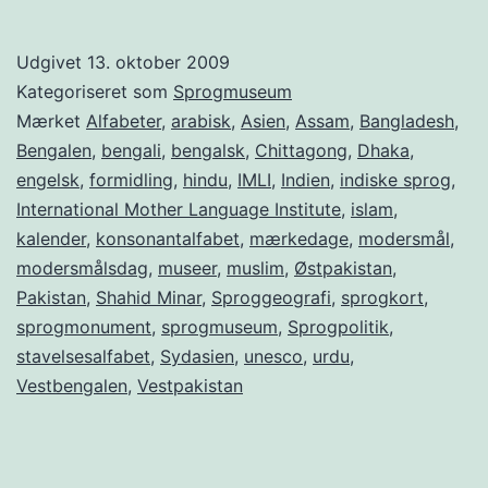
i
Bangladesh
Udgivet
13. oktober 2009
Kategoriseret som
Sprogmuseum
Mærket
Alfabeter
,
arabisk
,
Asien
,
Assam
,
Bangladesh
,
Bengalen
,
bengali
,
bengalsk
,
Chittagong
,
Dhaka
,
engelsk
,
formidling
,
hindu
,
IMLI
,
Indien
,
indiske sprog
,
International Mother Language Institute
,
islam
,
kalender
,
konsonantalfabet
,
mærkedage
,
modersmål
,
modersmålsdag
,
museer
,
muslim
,
Østpakistan
,
Pakistan
,
Shahid Minar
,
Sproggeografi
,
sprogkort
,
sprogmonument
,
sprogmuseum
,
Sprogpolitik
,
stavelsesalfabet
,
Sydasien
,
unesco
,
urdu
,
Vestbengalen
,
Vestpakistan