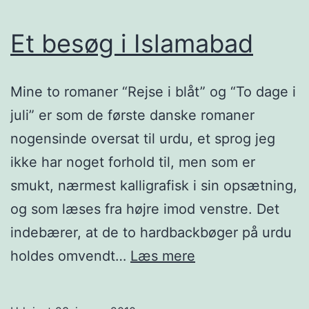
Et besøg i Islamabad
Mine to romaner “Rejse i blåt” og “To dage i
juli” er som de første danske romaner
nogensinde oversat til urdu, et sprog jeg
ikke har noget forhold til, men som er
smukt, nærmest kalligrafisk i sin opsætning,
og som læses fra højre imod venstre. Det
indebærer, at de to hardbackbøger på urdu
Et
holdes omvendt…
Læs mere
besøg
i