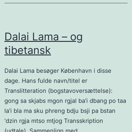
Dalai Lama – og
tibetansk
Dalai Lama besøger København i disse
dage. Hans fulde navn/titel er
Translitteration (bogstavoversættelse):
gong sa skjabs mgon rgjal ba’i dbang po taa
la’i bla ma sku phreng bdju bsji pa bstan
‘dzin rgja mtso mtjog Transskription
(udtale). Sammenlign med