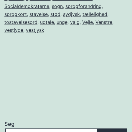
Socialdemokraterne
,
sogn
,
sprogforandring
,
sprogkort
,
stavelse
,
stød
,
sydjysk
,
tællelighed
,
tostavelsesord
,
udtale
,
unge
,
valg
,
Vejle
,
Venstre
,
vestjyde
,
vestjysk
Søg