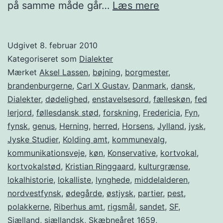
Borgmesterk
på samme måde går…
Læs mere
og
dialektgræns
Udgivet
8. februar 2010
Kategoriseret som
Dialekter
Mærket
Aksel Lassen
,
bøjning
,
borgmester
,
brandenburgerne
,
Carl X Gustav
,
Danmark
,
dansk
,
Dialekter
,
dødelighed
,
enstavelsesord
,
fælleskøn
,
fed
lerjord
,
føllesdansk stød
,
forskning
,
Fredericia
,
Fyn
,
fynsk
,
genus
,
Herning
,
herred
,
Horsens
,
Jylland
,
jysk
,
Jyske Studier
,
Kolding amt
,
kommunevalg
,
kommunikationsveje
,
køn
,
Konservative
,
kortvokal
,
kortvokalstød
,
Kristian Ringgaard
,
kulturgrænse
,
lokalhistorie
,
lokalliste
,
lynghede
,
middelalderen
,
nordvestfynsk
,
ødegårde
,
østjysk
,
partier
,
pest
,
polakkerne
,
Riberhus amt
,
rigsmål
,
sandet
,
SF
,
Sjælland
,
sjællandsk
,
Skæbneåret 1659
,