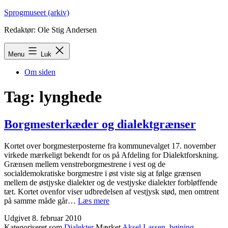
Fortsæt
Sprogmuseet (arkiv)
til
Redaktør: Ole Stig Andersen
indhold
Menu
Luk
Om siden
Tag:
lynghede
Borgmesterkæder og dialektgrænser
Kortet over borgmesterposterne fra kommunevalget 17. november
virkede mærkeligt bekendt for os på Afdeling for Dialektforskning.
Grænsen mellem venstreborgmestrene i vest og de
socialdemokratiske borgmestre i øst viste sig at følge grænsen
mellem de østjyske dialekter og de vestjyske dialekter forbløffende
tæt. Kortet ovenfor viser udbredelsen af vestjysk stød, men omtrent
Borgmesterkæder
på samme måde går…
Læs mere
og
Udgivet
8. februar 2010
dialektgrænser
Kategoriseret som
Dialekter
Mærket
Aksel Lassen
,
bøjning
,