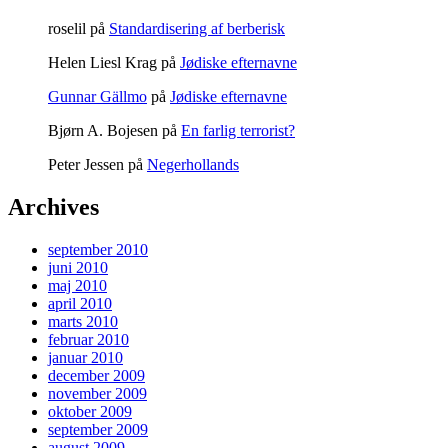
roselil
på
Standardisering af berberisk
Helen Liesl Krag
på
Jødiske efternavne
Gunnar Gällmo
på
Jødiske efternavne
Bjørn A. Bojesen
på
En farlig terrorist?
Peter Jessen
på
Negerhollands
Archives
september 2010
juni 2010
maj 2010
april 2010
marts 2010
februar 2010
januar 2010
december 2009
november 2009
oktober 2009
september 2009
august 2009