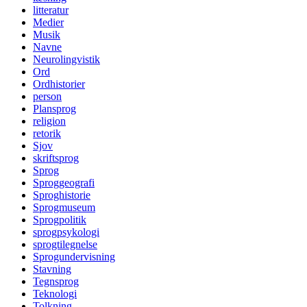
litteratur
Medier
Musik
Navne
Neurolingvistik
Ord
Ordhistorier
person
Plansprog
religion
retorik
Sjov
skriftsprog
Sprog
Sproggeografi
Sproghistorie
Sprogmuseum
Sprogpolitik
sprogpsykologi
sprogtilegnelse
Sprogundervisning
Stavning
Tegnsprog
Teknologi
Tolkning