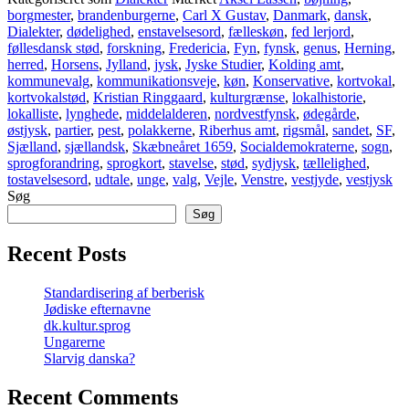
borgmester
,
brandenburgerne
,
Carl X Gustav
,
Danmark
,
dansk
,
Dialekter
,
dødelighed
,
enstavelsesord
,
fælleskøn
,
fed lerjord
,
føllesdansk stød
,
forskning
,
Fredericia
,
Fyn
,
fynsk
,
genus
,
Herning
,
herred
,
Horsens
,
Jylland
,
jysk
,
Jyske Studier
,
Kolding amt
,
kommunevalg
,
kommunikationsveje
,
køn
,
Konservative
,
kortvokal
,
kortvokalstød
,
Kristian Ringgaard
,
kulturgrænse
,
lokalhistorie
,
lokalliste
,
lynghede
,
middelalderen
,
nordvestfynsk
,
ødegårde
,
østjysk
,
partier
,
pest
,
polakkerne
,
Riberhus amt
,
rigsmål
,
sandet
,
SF
,
Sjælland
,
sjællandsk
,
Skæbneåret 1659
,
Socialdemokraterne
,
sogn
,
sprogforandring
,
sprogkort
,
stavelse
,
stød
,
sydjysk
,
tællelighed
,
tostavelsesord
,
udtale
,
unge
,
valg
,
Vejle
,
Venstre
,
vestjyde
,
vestjysk
Søg
Søg
Recent Posts
Standardisering af berberisk
Jødiske efternavne
dk.kultur.sprog
Ungarerne
Slarvig danska?
Recent Comments