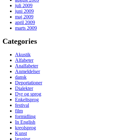
juli 2009
juni 2009
maj 2009
april 2009
marts 2009
Categories
Akustik
Alfabeter
Analfabeter
Anmeldelser
dansk
Deportationer
Dialekter
Dyr og sprog
Enkeltsprog
festival
film
formidling
In English
kreolsprog
Kunst
læsning