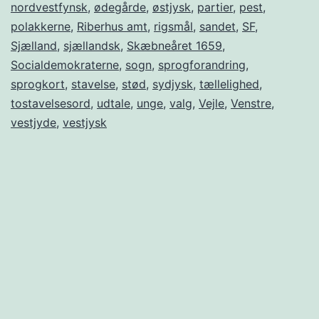
nordvestfynsk
,
ødegårde
,
østjysk
,
partier
,
pest
,
polakkerne
,
Riberhus amt
,
rigsmål
,
sandet
,
SF
,
Sjælland
,
sjællandsk
,
Skæbneåret 1659
,
Socialdemokraterne
,
sogn
,
sprogforandring
,
sprogkort
,
stavelse
,
stød
,
sydjysk
,
tællelighed
,
tostavelsesord
,
udtale
,
unge
,
valg
,
Vejle
,
Venstre
,
vestjyde
,
vestjysk