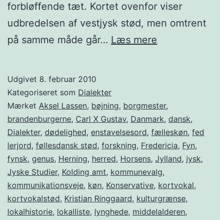
forbløffende tæt. Kortet ovenfor viser
udbredelsen af vestjysk stød, men omtrent
Borgmesterk
på samme måde går…
Læs mere
og
dialektgræns
Udgivet
8. februar 2010
Kategoriseret som
Dialekter
Mærket
Aksel Lassen
,
bøjning
,
borgmester
,
brandenburgerne
,
Carl X Gustav
,
Danmark
,
dansk
,
Dialekter
,
dødelighed
,
enstavelsesord
,
fælleskøn
,
fed
lerjord
,
føllesdansk stød
,
forskning
,
Fredericia
,
Fyn
,
fynsk
,
genus
,
Herning
,
herred
,
Horsens
,
Jylland
,
jysk
,
Jyske Studier
,
Kolding amt
,
kommunevalg
,
kommunikationsveje
,
køn
,
Konservative
,
kortvokal
,
kortvokalstød
,
Kristian Ringgaard
,
kulturgrænse
,
lokalhistorie
,
lokalliste
,
lynghede
,
middelalderen
,