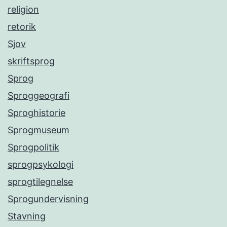
religion
retorik
Sjov
skriftsprog
Sprog
Sproggeografi
Sproghistorie
Sprogmuseum
Sprogpolitik
sprogpsykologi
sprogtilegnelse
Sprogundervisning
Stavning