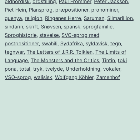
oldnordisk
,
ordstilling
,
Paul Frommer
,
Peter Jackson
,
Piet Hein
,
Plansprog
,
præpositioner
,
pronominer
,
quenya
,
religion
,
Ringenes Herre
,
Saruman
,
Silmarillion
,
sindarin
,
skrift
,
Snøvsen
,
spansk
,
sprogfamilie
,
Sproghistorie
,
stavelse
,
SVO-sprog med
postpositioner
,
swahili
,
Sydafrika
,
syldavisk
,
tegn
,
tegnwar
,
The Letters of J.R.R. Tolkien
,
The Limits of
Language
,
The Monsters and the Critics
,
Tintin
,
toki
pona
,
total
,
tryk
,
tvelyde
,
Underholdning
,
vokaler
,
VSO-sprog
,
walisisk
,
Wolfgang Köhler
,
Zamenhof