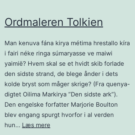
Ordmaleren Tolkien
Man kenuva fána kirya métima hrestallo kíra
i fairi néke ringa súmaryasse ve maiwi
yaimië? Hvem skal se et hvidt skib forlade
den sidste strand, de blege ånder i dets
kolde bryst som måger skrige? (Fra quenya-
digtet Oilima Markirya ”Den sidste ark”).
Den engelske forfatter Marjorie Boulton
blev engang spurgt hvorfor i al verden
Ordmaleren
hun…
Læs mere
Tolkien