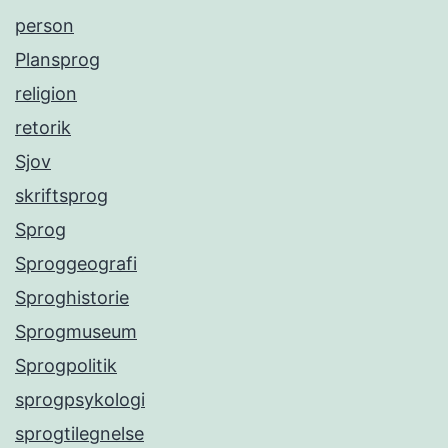
person
Plansprog
religion
retorik
Sjov
skriftsprog
Sprog
Sproggeografi
Sproghistorie
Sprogmuseum
Sprogpolitik
sprogpsykologi
sprogtilegnelse