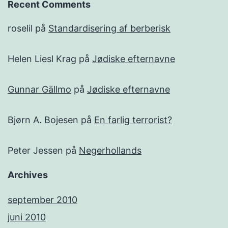
Recent Comments
roselil
på
Standardisering af berberisk
Helen Liesl Krag
på
Jødiske efternavne
Gunnar Gällmo
på
Jødiske efternavne
Bjørn A. Bojesen
på
En farlig terrorist?
Peter Jessen
på
Negerhollands
Archives
september 2010
juni 2010