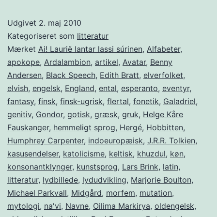
Udgivet
2. maj 2010
Kategoriseret som
litteratur
Mærket
Ai! Laurië lantar lassi súrinen
,
Alfabeter
,
apokope
,
Ardalambion
,
artikel
,
Avatar
,
Benny
Andersen
,
Black Speech
,
Edith Bratt
,
elverfolket
,
elvish
,
engelsk
,
England
,
ental
,
esperanto
,
eventyr
,
fantasy
,
finsk
,
finsk-ugrisk
,
flertal
,
fonetik
,
Galadriel
,
genitiv
,
Gondor
,
gotisk
,
græsk
,
gruk
,
Helge Kåre
Fauskanger
,
hemmeligt sprog
,
Hergé
,
Hobbitten
,
Humphrey Carpenter
,
indoeuropæisk
,
J.R.R. Tolkien
,
kasusendelser
,
katolicisme
,
keltisk
,
khuzdul
,
køn
,
konsonantklynger
,
kunstsprog
,
Lars Brink
,
latin
,
litteratur
,
lydbillede
,
lydudvikling
,
Marjorie Boulton
,
Michael Parkvall
,
Midgård
,
morfem
,
mutation
,
mytologi
,
na'vi
,
Navne
,
Oilima Markirya
,
oldengelsk
,