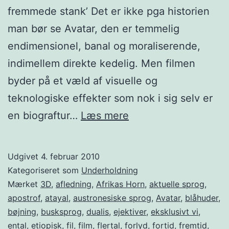
fremmede stank’ Det er ikke pga historien
man bør se Avatar, den er temmelig
endimensionel, banal og moraliserende,
indimellem direkte kedelig. Men filmen
byder på et væld af visuelle og
teknologiske effekter som nok i sig selv er
Na’vi
en biograftur…
Læs mere
Udgivet
4. februar 2010
Kategoriseret som
Underholdning
Mærket
3D
,
afledning
,
Afrikas Horn
,
aktuelle sprog
,
apostrof
,
atayal
,
austronesiske sprog
,
Avatar
,
blåhuder
,
bøjning
,
busksprog
,
dualis
,
ejektiver
,
eksklusivt vi
,
ental
,
etiopisk
,
fil
,
film
,
flertal
,
forlyd
,
fortid
,
fremtid
,