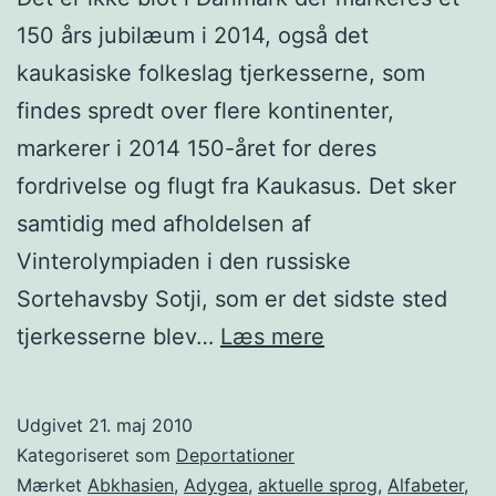
150 års jubilæum i 2014, også det
kaukasiske folkeslag tjerkesserne, som
findes spredt over flere kontinenter,
markerer i 2014 150-året for deres
fordrivelse og flugt fra Kaukasus. Det sker
samtidig med afholdelsen af
Vinterolympiaden i den russiske
Sortehavsby Sotji, som er det sidste sted
Tjerkesserne
tjerkesserne blev…
Læs mere
21.
maj
Udgivet
21. maj 2010
1864-
Kategoriseret som
Deportationer
2014
Mærket
Abkhasien
,
Adygea
,
aktuelle sprog
,
Alfabeter
,