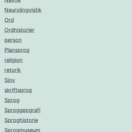
Neurolingvistik
Ord
Ordhistorier
person
Plansprog
religion
retorik
Sjov
skriftsprog
Sprog
Sproggeografi
Sproghistorie
Sprogmuseum