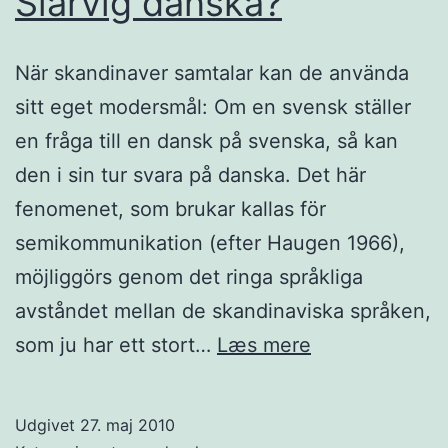
Slarvig danska?
När skandinaver samtalar kan de använda
sitt eget modersmål: Om en svensk ställer
en fråga till en dansk på svenska, så kan
den i sin tur svara på danska. Det här
fenomenet, som brukar kallas för
semikommunikation (efter Haugen 1966),
möjliggörs genom det ringa språkliga
avståndet mellan de skandinaviska språken,
Slarvig
som ju har ett stort…
Læs mere
danska?
Udgivet
27. maj 2010