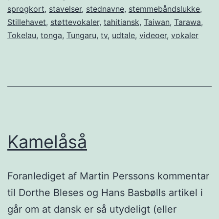
sprogkort
,
stavelser
,
stednavne
,
stemmebåndslukke
,
Stillehavet
,
støttevokaler
,
tahitiansk
,
Taiwan
,
Tarawa
,
Tokelau
,
tonga
,
Tungaru
,
tv
,
udtale
,
videoer
,
vokaler
Kamelåså
Foranlediget af Martin Perssons kommentar
til Dorthe Bleses og Hans Basbølls artikel i
går om at dansk er så utydeligt (eller