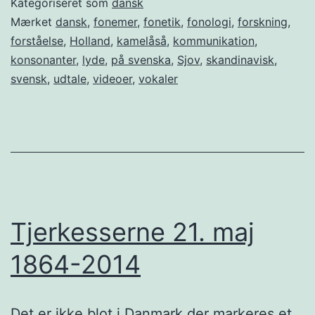
Kategoriseret som
dansk
Mærket
dansk
,
fonemer
,
fonetik
,
fonologi
,
forskning
,
forståelse
,
Holland
,
kamelåså
,
kommunikation
,
konsonanter
,
lyde
,
på svenska
,
Sjov
,
skandinavisk
,
svensk
,
udtale
,
videoer
,
vokaler
Tjerkesserne 21. maj
1864-2014
Det er ikke blot i Danmark der markeres et