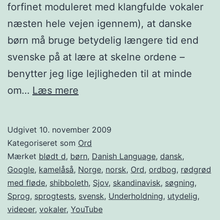
forfinet moduleret med klangfulde vokaler
næsten hele vejen igennem), at danske
børn må bruge betydelig længere tid end
svenske på at lære at skelne ordene –
benytter jeg lige lejligheden til at minde
Kamelåså
om…
Læs mere
Udgivet
10. november 2009
Kategoriseret som
Ord
Mærket
blødt d
,
børn
,
Danish Language
,
dansk
,
Google
,
kamelåså
,
Norge
,
norsk
,
Ord
,
ordbog
,
rødgrød
med fløde
,
shibboleth
,
Sjov
,
skandinavisk
,
søgning
,
Sprog
,
sprogtests
,
svensk
,
Underholdning
,
utydelig
,
videoer
,
vokaler
,
YouTube