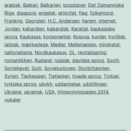
arabisk
,
Balkan
,
Balkarien
,
bogstaver
,
Det Osmanniske
Rige
,
diaspora
,
engelsk
,
etnicitet
,
flag
,
folkemord
,
Frankrig
,
Georgien
,
H.C. Andersen
,
harem
,
internet
,
Jordan
,
kabardien
,
kabardisk
,
Karatjai
,
kaukasiske
sprog
,
Kaukasus
,
konsonanter
,
Kosova
,
kurder
,
kyrillisk
,
latinsk
,
mærkedage
,
Medier
,
Mellemøsten
,
mindretal
,
nationalisme
,
Nordkaukasus
,
OL
,
revitalisering
,
romantikken
,
Rusland
,
russisk
,
slaviske sprog
,
Sochi
,
Sortehavet
,
Sotji
,
Sovjetunionen
,
Storbritannien
,
Syrien
,
Tjerkessien
,
Tjetjenien
,
truede sprog
,
Tyrkiet
,
tyrkiske sprog
,
ubykh
,
uddannelse
,
udstillinger
,
Ukraine
,
ukrainsk
,
USA
,
Vinterolympiaden 2014
,
vokaler