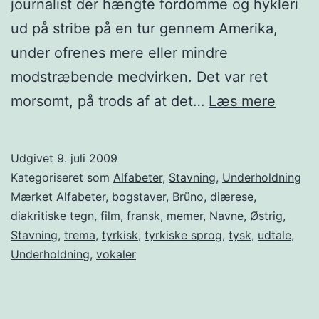
journalist der hængte fordomme og hykleri
ud på stribe på en tur gennem Amerika,
under ofrenes mere eller mindre
modstræbende medvirken. Det var ret
Brüno
morsomt, på trods af at det…
Læs mere
to
små
Udgivet
9. juli 2009
tyskag
Kategoriseret som
Alfabeter
,
Stavning
,
Underholdning
prikke
Mærket
Alfabeter
,
bogstaver
,
Brüno
,
diærese
,
diakritiske tegn
,
film
,
fransk
,
memer
,
Navne
,
Østrig
,
Stavning
,
trema
,
tyrkisk
,
tyrkiske sprog
,
tysk
,
udtale
,
Underholdning
,
vokaler