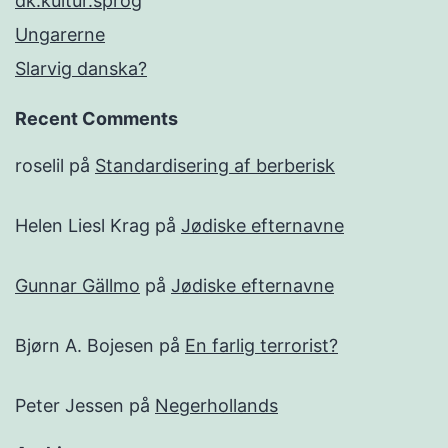
dk.kultur.sprog
Ungarerne
Slarvig danska?
Recent Comments
roselil
på
Standardisering af berberisk
Helen Liesl Krag
på
Jødiske efternavne
Gunnar Gällmo
på
Jødiske efternavne
Bjørn A. Bojesen
på
En farlig terrorist?
Peter Jessen
på
Negerhollands