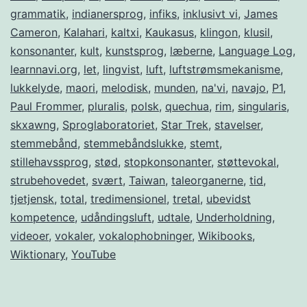
grammatik
,
indianersprog
,
infiks
,
inklusivt vi
,
James
Cameron
,
Kalahari
,
kaltxi
,
Kaukasus
,
klingon
,
klusil
,
konsonanter
,
kult
,
kunstsprog
,
læberne
,
Language Log
,
learnnavi.org
,
let
,
lingvist
,
luft
,
luftstrømsmekanisme
,
lukkelyde
,
maori
,
melodisk
,
munden
,
na'vi
,
navajo
,
P1
,
Paul Frommer
,
pluralis
,
polsk
,
quechua
,
rim
,
singularis
,
skxawng
,
Sproglaboratoriet
,
Star Trek
,
stavelser
,
stemmebånd
,
stemmebåndslukke
,
stemt
,
stillehavssprog
,
stød
,
stopkonsonanter
,
støttevokal
,
strubehovedet
,
svært
,
Taiwan
,
taleorganerne
,
tid
,
tjetjensk
,
total
,
tredimensionel
,
tretal
,
ubevidst
kompetence
,
udåndingsluft
,
udtale
,
Underholdning
,
videoer
,
vokaler
,
vokalophobninger
,
Wikibooks
,
Wiktionary
,
YouTube