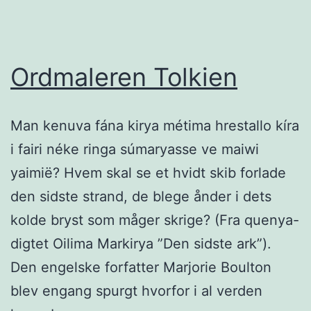
Ordmaleren Tolkien
Man kenuva fána kirya métima hrestallo kíra
i fairi néke ringa súmaryasse ve maiwi
yaimië? Hvem skal se et hvidt skib forlade
den sidste strand, de blege ånder i dets
kolde bryst som måger skrige? (Fra quenya-
digtet Oilima Markirya ”Den sidste ark”).
Den engelske forfatter Marjorie Boulton
blev engang spurgt hvorfor i al verden