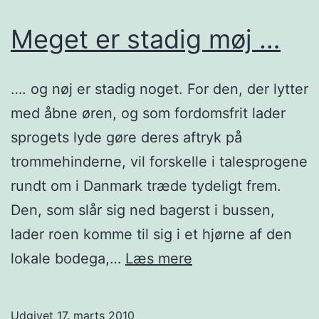
Meget er stadig møj …
…. og nøj er stadig noget. For den, der lytter
med åbne øren, og som fordomsfrit lader
sprogets lyde gøre deres aftryk på
trommehinderne, vil forskelle i talesprogene
rundt om i Danmark træde tyde­ligt frem.
Den, som slår sig ned bagerst i bus­sen,
lader roen komme til sig i et hjør­ne af den
Meget
lo­ka­le bodega,…
Læs mere
er
stadig
Udgivet
17. marts 2010