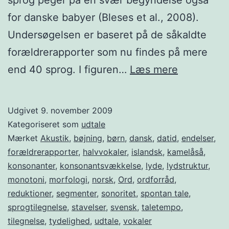
for danske babyer (Bleses et al., 2008).
Undersøgelsen er baseret på de såkaldte
forældrerapporter som nu findes på mere
Er
end 40 sprog. I figuren…
Læs mere
dansk
sværere
Udgivet
9. november 2009
at
Kategoriseret som
udtale
tilegne
Mærket
Akustik
,
bøjning
,
børn
,
dansk
,
datid
,
endelser
,
forældrerapporter
,
halvvokaler
,
islandsk
,
kamelåså
,
sig
konsonanter
,
konsonantsvækkelse
,
lyde
,
lydstruktur
,
end
monotoni
,
morfologi
,
norsk
,
Ord
,
ordforråd
,
svensk?
reduktioner
,
segmenter
,
sonoritet
,
spontan tale
,
sprogtilegnelse
,
stavelser
,
svensk
,
taletempo
,
tilegnelse
,
tydelighed
,
udtale
,
vokaler