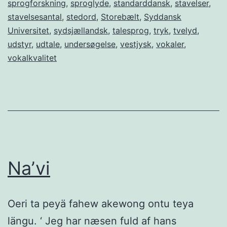
sprogforskning
,
sproglyde
,
standarddansk
,
stavelser
,
stavelsesantal
,
stedord
,
Storebælt
,
Syddansk
Universitet
,
sydsjællandsk
,
talesprog
,
tryk
,
tvelyd
,
udstyr
,
udtale
,
undersøgelse
,
vestjysk
,
vokaler
,
vokalkvalitet
Na’vi
Oeri ta peyä fahew akewong ontu teya
längu. ‘ Jeg har næsen fuld af hans