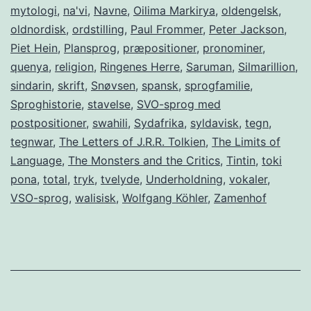
mytologi
,
na'vi
,
Navne
,
Oilima Markirya
,
oldengelsk
,
oldnordisk
,
ordstilling
,
Paul Frommer
,
Peter Jackson
,
Piet Hein
,
Plansprog
,
præpositioner
,
pronominer
,
quenya
,
religion
,
Ringenes Herre
,
Saruman
,
Silmarillion
,
sindarin
,
skrift
,
Snøvsen
,
spansk
,
sprogfamilie
,
Sproghistorie
,
stavelse
,
SVO-sprog med
postpositioner
,
swahili
,
Sydafrika
,
syldavisk
,
tegn
,
tegnwar
,
The Letters of J.R.R. Tolkien
,
The Limits of
Language
,
The Monsters and the Critics
,
Tintin
,
toki
pona
,
total
,
tryk
,
tvelyde
,
Underholdning
,
vokaler
,
VSO-sprog
,
walisisk
,
Wolfgang Köhler
,
Zamenhof