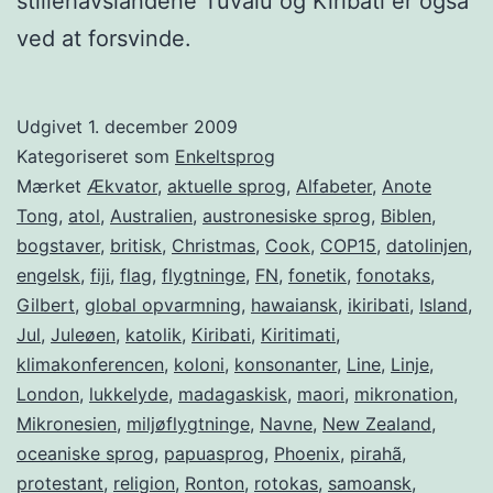
stillehavslandene Tuvalu og Kiribati er også
ved at forsvinde.
Udgivet
1. december 2009
Kategoriseret som
Enkeltsprog
Mærket
Ækvator
,
aktuelle sprog
,
Alfabeter
,
Anote
Tong
,
atol
,
Australien
,
austronesiske sprog
,
Biblen
,
bogstaver
,
britisk
,
Christmas
,
Cook
,
COP15
,
datolinjen
,
engelsk
,
fiji
,
flag
,
flygtninge
,
FN
,
fonetik
,
fonotaks
,
Gilbert
,
global opvarmning
,
hawaiansk
,
ikiribati
,
Island
,
Jul
,
Juleøen
,
katolik
,
Kiribati
,
Kiritimati
,
klimakonferencen
,
koloni
,
konsonanter
,
Line
,
Linje
,
London
,
lukkelyde
,
madagaskisk
,
maori
,
mikronation
,
Mikronesien
,
miljøflygtninge
,
Navne
,
New Zealand
,
oceaniske sprog
,
papuasprog
,
Phoenix
,
pirahã
,
protestant
,
religion
,
Ronton
,
rotokas
,
samoansk
,