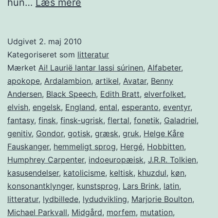
Ordmaleren
hun…
Læs mere
Tolkien
Udgivet
2. maj 2010
Kategoriseret som
litteratur
Mærket
Ai! Laurië lantar lassi súrinen
,
Alfabeter
,
apokope
,
Ardalambion
,
artikel
,
Avatar
,
Benny
Andersen
,
Black Speech
,
Edith Bratt
,
elverfolket
,
elvish
,
engelsk
,
England
,
ental
,
esperanto
,
eventyr
,
fantasy
,
finsk
,
finsk-ugrisk
,
flertal
,
fonetik
,
Galadriel
,
genitiv
,
Gondor
,
gotisk
,
græsk
,
gruk
,
Helge Kåre
Fauskanger
,
hemmeligt sprog
,
Hergé
,
Hobbitten
,
Humphrey Carpenter
,
indoeuropæisk
,
J.R.R. Tolkien
,
kasusendelser
,
katolicisme
,
keltisk
,
khuzdul
,
køn
,
konsonantklynger
,
kunstsprog
,
Lars Brink
,
latin
,
litteratur
,
lydbillede
,
lydudvikling
,
Marjorie Boulton
,
Michael Parkvall
,
Midgård
,
morfem
,
mutation
,