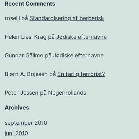
Recent Comments
roselil
på
Standardisering af berberisk
Helen Liesl Krag
på
Jødiske efternavne
Gunnar Gällmo
på
Jødiske efternavne
Bjørn A. Bojesen
på
En farlig terrorist?
Peter Jessen
på
Negerhollands
Archives
september 2010
juni 2010