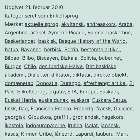
en
Udgivet
21. februar 2010
kærlighedserklæring
Kategoriseret som
Enkeltsprog
Mærket
aktuelle sprog
,
akvitansk
,
andreaskors
,
Araba
,
Argentina
,
artikel
,
Aymeric Picaud
,
Baiona
,
baskerhue
,
Baskerlandet
,
baskisk
,
Basque History of the World
,
batua
,
Bayonne
,
berbisk
,
Berria
,
bestemte artikel
,
Bilbao
,
Bilbo
,
Biscayen
,
Bizkaia
,
Bolivia
,
buber.net
,
Burgos
,
Chile
,
den Iberiske Halvø
,
Det baskiske
akademi
,
Dialekter
,
diktator
,
diktatur
,
direkte objekt
,
domænetab
,
Donostia
,
Durango
,
efterhængt artikel
,
El
Paìs
,
Enkeltsprog
,
ergativ
,
ETA
,
Europa
,
Euskadi
,
Euskal Herria
,
euskaldunak
,
euskara
,
Euskara Batua
,
finsk
,
flag
,
Francisco Franco
,
Frankrig
,
fransk
,
Galicien
,
georgisk
,
Gipuzkoa
,
graffiti
,
grønlandsk
,
hagekors
,
ikastola
,
indoeuropæerne
,
Iruñea
,
isolat
,
japansk
,
kasus
,
Kirmen Uribe
,
låneord
,
Lapurdi
,
lauburu
,
Mark