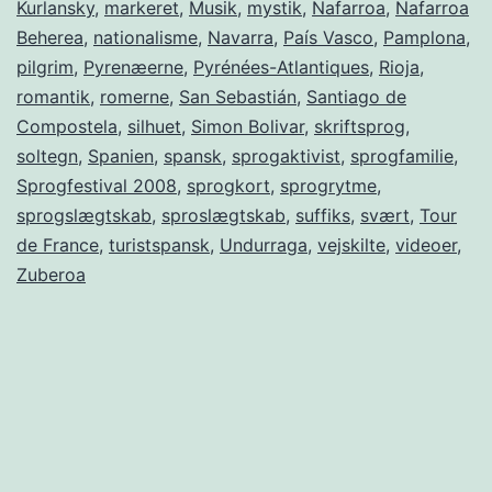
Kurlansky
,
markeret
,
Musik
,
mystik
,
Nafarroa
,
Nafarroa
Beherea
,
nationalisme
,
Navarra
,
País Vasco
,
Pamplona
,
pilgrim
,
Pyrenæerne
,
Pyrénées-Atlantiques
,
Rioja
,
romantik
,
romerne
,
San Sebastián
,
Santiago de
Compostela
,
silhuet
,
Simon Bolivar
,
skriftsprog
,
soltegn
,
Spanien
,
spansk
,
sprogaktivist
,
sprogfamilie
,
Sprogfestival 2008
,
sprogkort
,
sprogrytme
,
sprogslægtskab
,
sproslægtskab
,
suffiks
,
svært
,
Tour
de France
,
turistspansk
,
Undurraga
,
vejskilte
,
videoer
,
Zuberoa