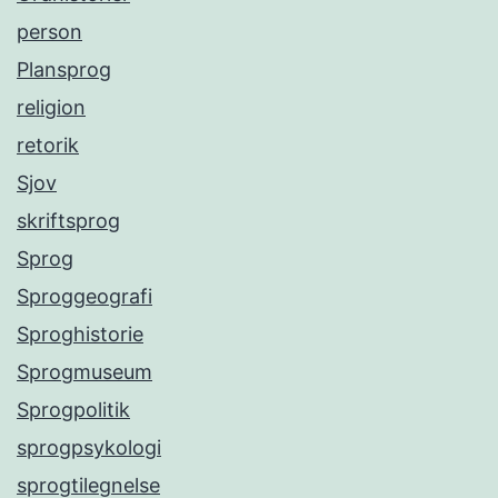
person
Plansprog
religion
retorik
Sjov
skriftsprog
Sprog
Sproggeografi
Sproghistorie
Sprogmuseum
Sprogpolitik
sprogpsykologi
sprogtilegnelse