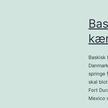
Bas
kær
Baskisk 
Danmark 
springe
skal bl
Fort Dur
Mexico 