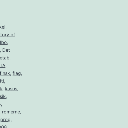
kel
,
tory of
ilbo
,
,
Det
etab
,
TA
,
finsk
,
flag
,
iti
,
k
,
kasus
,
sik
,
o
,
,
romerne
,
sprog
,
008
,