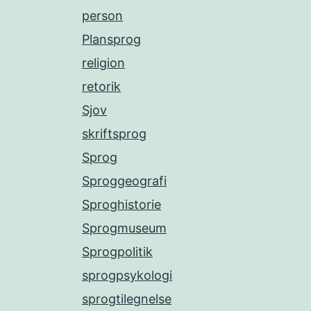
person
Plansprog
religion
retorik
Sjov
skriftsprog
Sprog
Sproggeografi
Sproghistorie
Sprogmuseum
Sprogpolitik
sprogpsykologi
sprogtilegnelse