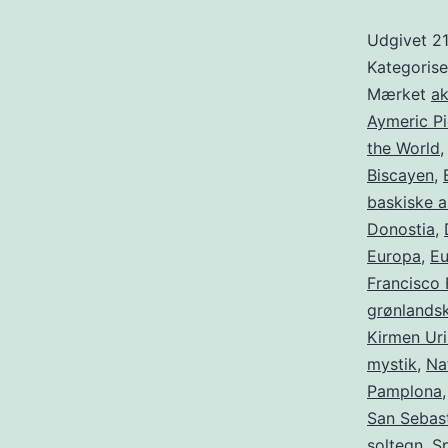
Udgivet
21
Kategoris
Mærket
ak
Aymeric P
the World
Biscayen
,
baskiske 
Donostia
,
Europa
,
Eu
Francisco
grønlands
Kirmen Ur
mystik
,
Na
Pamplona
San Sebas
soltegn
,
S