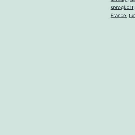
sprogkort
France
,
tu