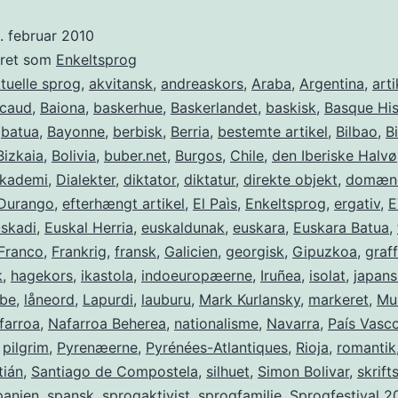
en
. februar 2010
kærlighedserklæring
eret som
Enkeltsprog
tuelle sprog
,
akvitansk
,
andreaskors
,
Araba
,
Argentina
,
arti
icaud
,
Baiona
,
baskerhue
,
Baskerlandet
,
baskisk
,
Basque His
,
batua
,
Bayonne
,
berbisk
,
Berria
,
bestemte artikel
,
Bilbao
,
B
Bizkaia
,
Bolivia
,
buber.net
,
Burgos
,
Chile
,
den Iberiske Halvø
akademi
,
Dialekter
,
diktator
,
diktatur
,
direkte objekt
,
domæn
Durango
,
efterhængt artikel
,
El Paìs
,
Enkeltsprog
,
ergativ
,
E
skadi
,
Euskal Herria
,
euskaldunak
,
euskara
,
Euskara Batua
,
 Franco
,
Frankrig
,
fransk
,
Galicien
,
georgisk
,
Gipuzkoa
,
graff
k
,
hagekors
,
ikastola
,
indoeuropæerne
,
Iruñea
,
isolat
,
japans
ibe
,
låneord
,
Lapurdi
,
lauburu
,
Mark Kurlansky
,
markeret
,
Mu
farroa
,
Nafarroa Beherea
,
nationalisme
,
Navarra
,
País Vasc
,
pilgrim
,
Pyrenæerne
,
Pyrénées-Atlantiques
,
Rioja
,
romantik
tián
,
Santiago de Compostela
,
silhuet
,
Simon Bolivar
,
skrift
panien
,
spansk
,
sprogaktivist
,
sprogfamilie
,
Sprogfestival 2