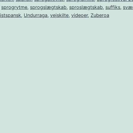
,
sprogrytme
,
sprogslægtskab
,
sproslægtskab
,
suffiks
,
svæ
ristspansk
,
Undurraga
,
vejskilte
,
videoer
,
Zuberoa