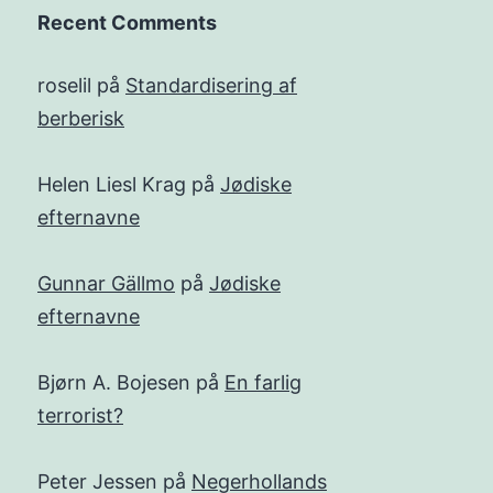
Recent Comments
roselil
på
Standardisering af
berberisk
Helen Liesl Krag
på
Jødiske
efternavne
Gunnar Gällmo
på
Jødiske
efternavne
Bjørn A. Bojesen
på
En farlig
terrorist?
Peter Jessen
på
Negerhollands