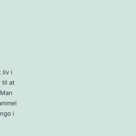
liv i
til at
. Man
gammel
ngo i