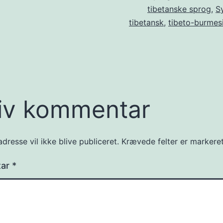
tibetanske sprog
,
S
tibetansk
,
tibeto-burmes
iv kommentar
dresse vil ikke blive publiceret.
Krævede felter er marker
tar
*