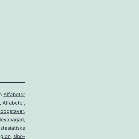
om
Alfabeter
,
Alfabeter
,
,
bogstaver
,
devanagari
,
stasiatiske
igion
,
sino-