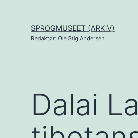
Fortsæt
til
indhold
SPROGMUSEET (ARKIV)
Redaktør: Ole Stig Andersen
Dalai L
tibetan