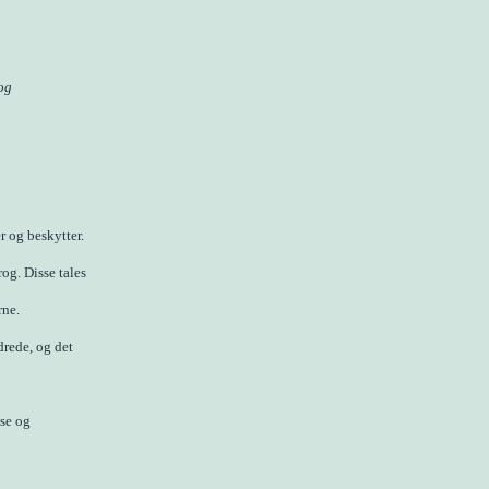
og
r og beskytter
.
og. Disse tales
rne.
drede, og det
lse og