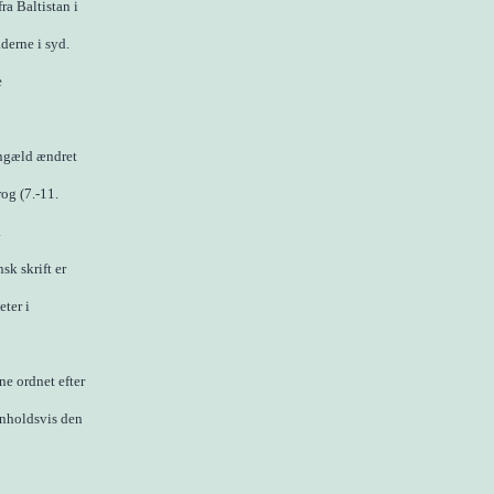
ra Baltistan i
derne i syd.
e
gengæld ændret
og (7.-11.
.
sk skrift er
eter i
ne ordnet efter
nholdsvis den