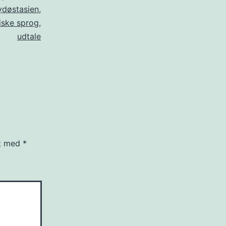
ydøstasien
,
iske sprog
,
udtale
et med
*