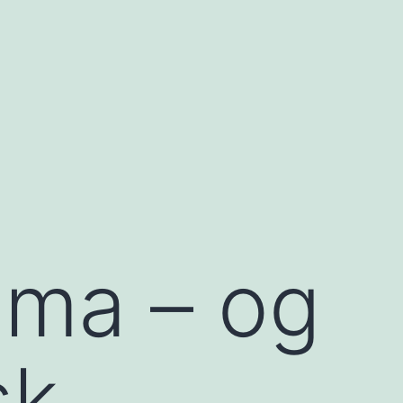
ama – og
sk