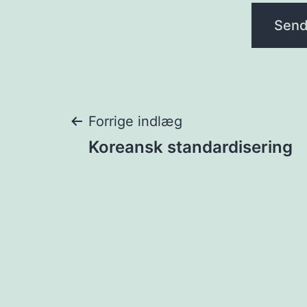
Indlægsnavigat
Forrige indlæg
Koreansk standardisering