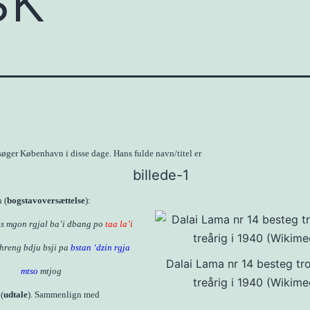
øger København i disse dage. Hans fulde navn/titel er
 (
bogstavoversættelse
):
bs mgon rgjal ba’i dbang po
taa la’i
hreng bdju bsji pa
bstan ‘dzin rgja
Dalai Lama nr 14 besteg t
mtso
mtjog
treårig i 1940 (Wikime
(
udtale
). Sammenlign med