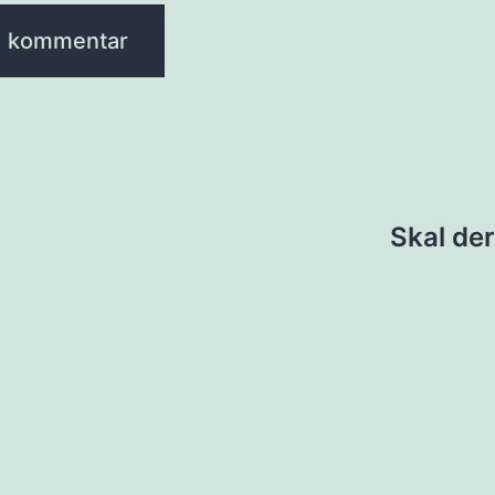
ion
Skal de