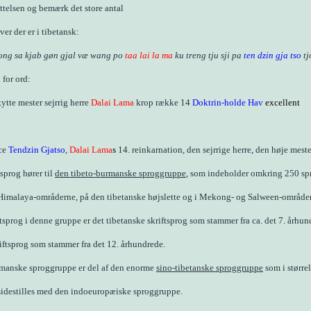
telsen og bemærk det store antal
er der er i tibetansk:
ong sa kjab gøn gjal væ wang po
taa lai la ma
ku treng tju sji pa
ten dzin gja tso
tj
d for ord:
ytte mester sejrrig herre
Dalai Lama
krop række 14
Doktrin-holde
Hav
excellent
ce
Tendzin Gjatso
,
Dalai Lama
s
14. reinkarnation,
den sejrrige herre
,
d
en høje meste
sprog hører til
den tibeto-burmanske sproggruppe
, som indeholder omkring 250 spr
Himalaya-områderne, på den tibetanske højslette og i Mekong- og Salween-område
tsprog i denne gruppe er det tibetanske skriftsprog som stammer fra ca. det 7. århun
iftsprog som stammer fra det 12. århundrede.
manske sproggruppe er del af den enorme
sino-tibetanske sproggruppe
som i større
 sidestilles med den indoeuropæiske sproggruppe.