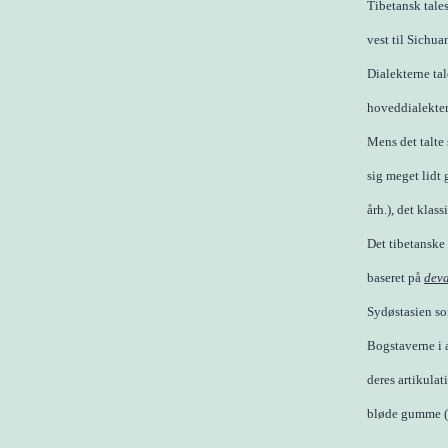
Tibetansk tales
vest til Sichu
Dialekterne tal
hoveddialekter,
Mens det talte 
sig meget lidt
årh.), det klass
Det tibetanske 
baseret på
dev
Sydøstasien som
Bogstaverne i a
deres artikulat
bløde gumme (v