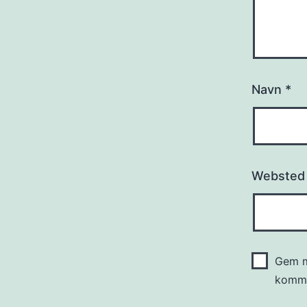
Navn
*
Websted
Gem m
komme