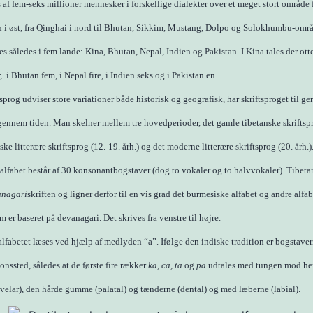
 af fem-seks millioner mennesker i forskellige dialekter over et meget stort område f
an i øst, fra Qinghai i nord til Bhutan, Sikkim, Mustang, Dolpo og Solokhumbu-områ
es således i fem lande: Kina, Bhutan, Nepal, Indien og Pakistan. I Kina tales der ott
 i Bhutan fem, i Nepal fire, i Indien seks og i Pakistan en.
sprog udviser store variationer både historisk og geografisk, har skriftsproget til 
 gennem tiden. Man skelner mellem tre hovedperioder, det gamle tibetanske skriftspr
iske litterære skriftsprog (12.-19. årh.) og det moderne litterære skriftsprog (20. årh.)
alfabet består af 30 konsonantbogstaver (dog to vokaler og to halvvokaler). Tibetan
anagari
skriften
og ligner derfor til en vis grad
det burmesiske alfabet
og andre alfab
 er baseret på devanagari. Det skrives fra venstre til højre.
lfabetet læses ved hjælp af medlyden “a”. Ifølge den indiske tradition er bogstaver
ionssted, således at de første fire rækker
ka, ca, ta
og
pa
udtales med tungen mod he
elar), den hårde gumme (palatal) og tænderne (dental) og med læberne (labial).