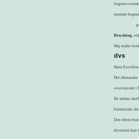
bogstavoversæt
stumme bogstav
g
Betydning
, or
Høj stadie besk
dvs
Hans Excellen
Det tibetanske 
overvejende i 
De ældste skrif
burmesiske skr
Den tibeto-bur
diversitet kan