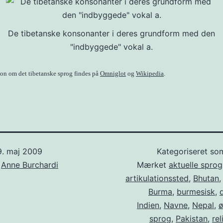
De tibetanske konsonanter i deres grundform med den
"indbyggede" vokal a.
on om det tibetanske sprog findes på
Omniglot
og
Wikipedia
.
9. maj 2009
Kategoriseret s
f
Anne Burchardi
Mærket
aktuelle sprog
artikulationssted
,
Bhutan
Burma
,
burmesisk
,
Indien
,
Navne
,
Nepal
,
ø
sprog
,
Pakistan
,
rel