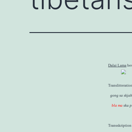
Dalai Lama
bes
Translitteration
gong sa skja
bla ma
sku p
Transskription 