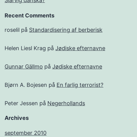
Slarvig danska?
Recent Comments
roselil
på
Standardisering af berberisk
Helen Liesl Krag
på
Jødiske efternavne
Gunnar Gällmo
på
Jødiske efternavne
Bjørn A. Bojesen
på
En farlig terrorist?
Peter Jessen
på
Negerhollands
Archives
september 2010