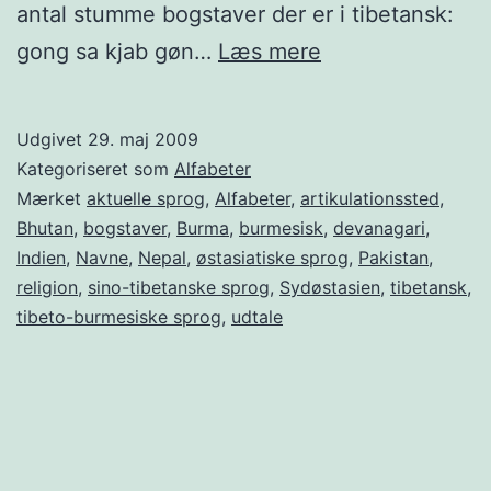
antal stumme bogstaver der er i tibetansk:
Dalai
gong sa kjab gøn…
Læs mere
Lama
–
Udgivet
29. maj 2009
og
Kategoriseret som
Alfabeter
tibetansk
Mærket
aktuelle sprog
,
Alfabeter
,
artikulationssted
,
Bhutan
,
bogstaver
,
Burma
,
burmesisk
,
devanagari
,
Indien
,
Navne
,
Nepal
,
østasiatiske sprog
,
Pakistan
,
religion
,
sino-tibetanske sprog
,
Sydøstasien
,
tibetansk
,
tibeto-burmesiske sprog
,
udtale