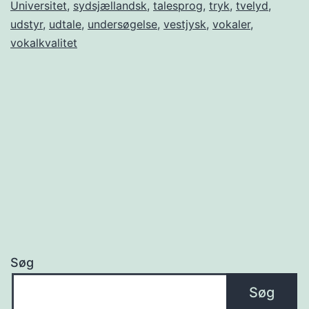
Universitet
,
sydsjællandsk
,
talesprog
,
tryk
,
tvelyd
,
udstyr
,
udtale
,
undersøgelse
,
vestjysk
,
vokaler
,
vokalkvalitet
Søg
Søg