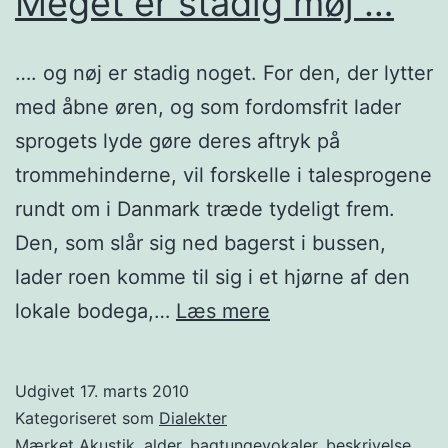
Meget er stadig møj …
…. og nøj er stadig noget. For den, der lytter
med åbne øren, og som fordomsfrit lader
sprogets lyde gøre deres aftryk på
trommehinderne, vil forskelle i talesprogene
rundt om i Danmark træde tyde­ligt frem.
Den, som slår sig ned bagerst i bus­sen,
lader roen komme til sig i et hjør­ne af den
Meget
lo­ka­le bodega,…
Læs mere
er
stadig
Udgivet
17. marts 2010
møj
Kategoriseret som
Dialekter
…
Mærket
Akustik
,
alder
,
bagtungevokaler
,
beskrivelse
,