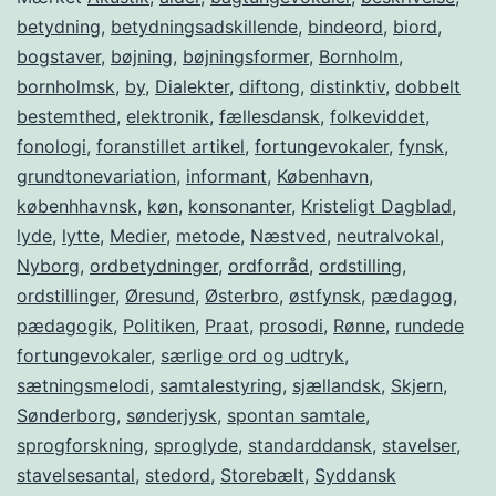
betydning
,
betydningsadskillende
,
bindeord
,
biord
,
bogstaver
,
bøjning
,
bøjningsformer
,
Bornholm
,
bornholmsk
,
by
,
Dialekter
,
diftong
,
distinktiv
,
dobbelt
bestemthed
,
elektronik
,
fællesdansk
,
folke­vid­det
,
fonologi
,
foranstillet artikel
,
fortungevo­ka­ler
,
fynsk
,
grundtone­variation
,
informant
,
København
,
københhavnsk
,
køn
,
konsonanter
,
Kristeligt Dagblad
,
lyde
,
lytte
,
Medier
,
metode
,
Næstved
,
neutralvokal
,
Nyborg
,
ordbetydninger
,
ordforråd
,
ordstilling
,
ordstillinger
,
Øresund
,
Østerbro
,
østfynsk
,
pæda­gog
,
pædagogik
,
Politiken
,
Praat
,
prosodi
,
Rønne
,
rundede
for­tun­ge­vo­kaler
,
særlige ord og udtryk
,
sætningsmelodi
,
samta­le­sty­­ring
,
sjællandsk
,
Skjern
,
Sønderborg
,
sønderjysk
,
spontan samtale
,
sprogforskning
,
sproglyde
,
standarddansk
,
stavelser
,
stavelsesantal
,
stedord
,
Storebælt
,
Syddansk