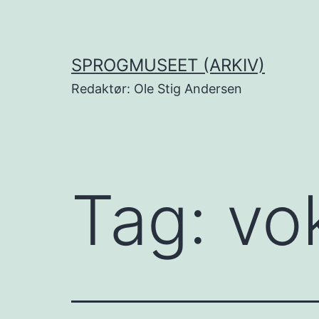
Fortsæt
til
indhold
SPROGMUSEET (ARKIV)
Redaktør: Ole Stig Andersen
Tag:
vok