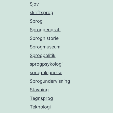
Sjov
skriftsprog
Sprog
Sproggeografi
Sproghistorie
Sprogmuseum
Sprogpolitik
sprogpsykologi
sprogtilegnelse
Sprogundervisning
Stavning
Tegnsprog
Teknologi