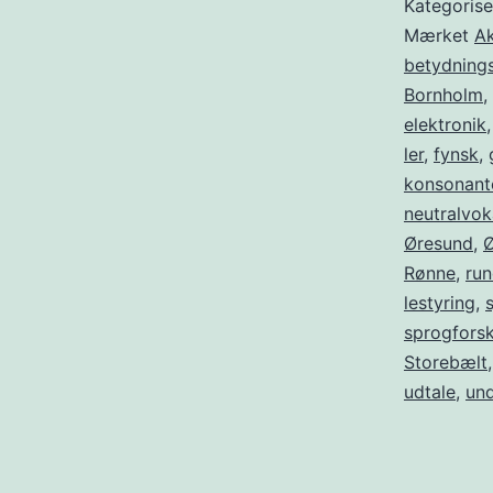
Kategoris
…
Mærket
Ak
betydnings
Bornholm
,
elektronik
ler
,
fynsk
,
konsonant
neutralvok
Øresund
,
Ø
Rønne
,
run
le­sty­­ring
,
sprogfors
Storebælt
udtale
,
un