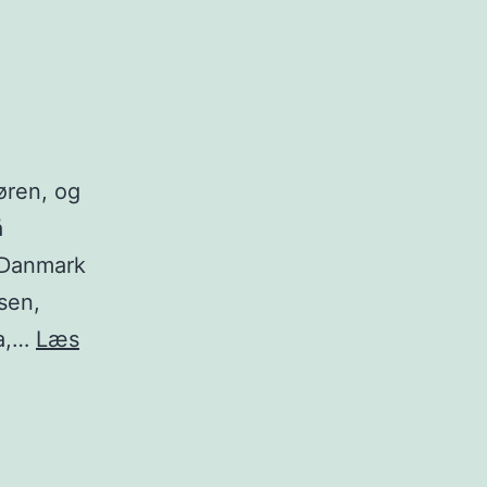
øren, og
å
i Danmark
­sen,
ga,…
Læs