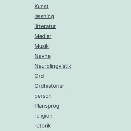
Kunst
læsning
litteratur
Medier
Musik
Navne
Neurolingvistik
Ord
Ordhistorier
person
Plansprog
religion
retorik