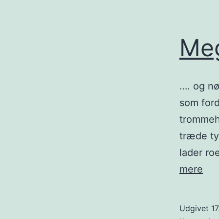
Meg
…. og nø
som ford
trommehi
træde ty
lader ro
Me
mere
er
sta
Udgivet
17
møj