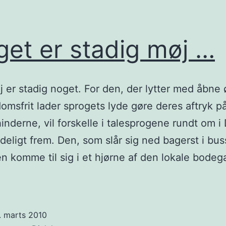
et er stadig møj …
j er stadig noget. For den, der lytter med åbne 
omsfrit lader sprogets lyde gøre deres aftryk p
nderne, vil forskelle i talesprogene rundt om 
de­ligt frem. Den, som slår sig ned bagerst i bus
en komme til sig i et hjør­ne af den lo­ka­le bode
get
dig
. marts 2010