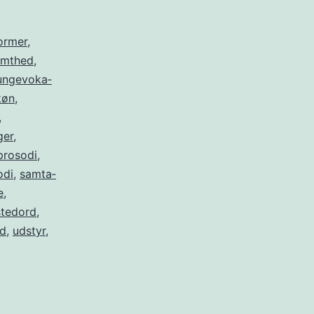
ormer
,
emthed
,
ungevo­ka­
køn
,
,
ger
,
prosodi
,
odi
,
samta­
e
,
stedord
,
yd
,
udstyr
,