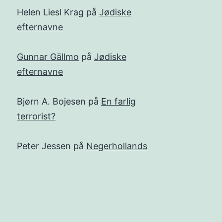
Helen Liesl Krag
på
Jødiske
efternavne
Gunnar Gällmo
på
Jødiske
efternavne
Bjørn A. Bojesen
på
En farlig
terrorist?
Peter Jessen
på
Negerhollands