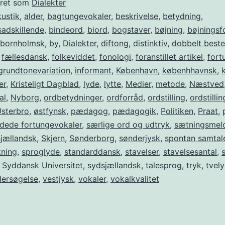
eret som
Dialekter
ustik
,
alder
,
bagtungevokaler
,
beskrivelse
,
betydning
,
adskillende
,
bindeord
,
biord
,
bogstaver
,
bøjning
,
bøjningsf
bornholmsk
,
by
,
Dialekter
,
diftong
,
distinktiv
,
dobbelt best
,
fællesdansk
,
folke­vid­det
,
fonologi
,
foranstillet artikel
,
fort
grundtone­variation
,
informant
,
København
,
københhavnsk
,
er
,
Kristeligt Dagblad
,
lyde
,
lytte
,
Medier
,
metode
,
Næstved
al
,
Nyborg
,
ordbetydninger
,
ordforråd
,
ordstilling
,
ordstillin
sterbro
,
østfynsk
,
pæda­gog
,
pædagogik
,
Politiken
,
Praat
,
dede for­tun­ge­vo­kaler
,
særlige ord og udtryk
,
sætningsmel
sjællandsk
,
Skjern
,
Sønderborg
,
sønderjysk
,
spontan samtal
kning
,
sproglyde
,
standarddansk
,
stavelser
,
stavelsesantal
,
,
Syddansk Universitet
,
sydsjællandsk
,
talesprog
,
tryk
,
tvel
dersøgelse
,
vestjysk
,
vokaler
,
vokalkvalitet