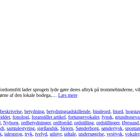
ordomsfrit lader sprogets lyde gøre deres aftryk på trommehinderne, vil
Meget
jør­ne af den lo­ka­le bodega,…
Læs mere
er
stadig
beskrivelse
,
betydning
,
betydningsadskillende
,
bindeord
,
biord
,
bogsta
møj
id­det
,
fonologi
,
foranstillet artikel
,
fortungevo­ka­ler
,
fynsk
,
grundtone­va
…
l
,
Nyborg
,
ordbetydninger
,
ordforråd
,
ordstilling
,
ordstillinger
,
Øresund
di
,
samta­le­sty­­ring
,
sjællandsk
,
Skjern
,
Sønderborg
,
sønderjysk
,
spontan
k
,
talesprog
,
tryk
,
tvelyd
,
udstyr
,
udtale
,
undersøgelse
,
vestjysk
,
vokaler