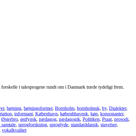
 forskelle i talesprogene rundt om i Danmark træde tyde­ligt frem.
ver
,
bøjning
,
bøjningsformer
,
Bornholm
,
bornholmsk
,
by
,
Dialekter
,
riation
,
informant
,
København
,
københhavnsk
,
køn
,
konsonanter
,
,
Østerbro
,
østfynsk
,
pæda­gog
,
pædagogik
,
Politiken
,
Praat
,
prosodi
,
 samtale
,
sprogforskning
,
sproglyde
,
standarddansk
,
stavelser
,
,
vokalkvalitet