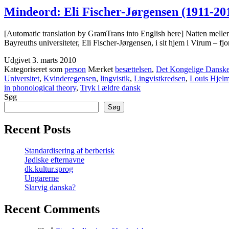
Mindeord: Eli Fischer-Jørgensen (1911-20
[Automatic translation by GramTrans into English here] Natten melle
Bayreuths universiteter, Eli Fischer-Jørgensen, i sit hjem i Virum – f
Udgivet
3. marts 2010
Kategoriseret som
person
Mærket
besættelsen
,
Det Kongelige Danske
Universitet
,
Kvinderegensen
,
lingvistik
,
Lingvistkredsen
,
Louis Hjelm
in phonological theory
,
Tryk i ældre dansk
Søg
Søg
Recent Posts
Standardisering af berberisk
Jødiske efternavne
dk.kultur.sprog
Ungarerne
Slarvig danska?
Recent Comments