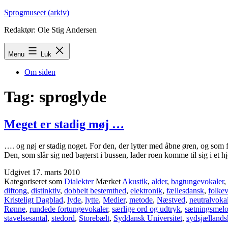
Fortsæt
Sprogmuseet (arkiv)
til
Redaktør: Ole Stig Andersen
indhold
Menu
Luk
Om siden
Tag:
sproglyde
Meget er stadig møj …
…. og nøj er stadig noget. For den, der lytter med åbne øren, og som f
Den, som slår sig ned bagerst i bus­sen, lader roen komme til sig i et h
Udgivet
17. marts 2010
Kategoriseret som
Dialekter
Mærket
Akustik
,
alder
,
bagtungevokaler
,
diftong
,
distinktiv
,
dobbelt bestemthed
,
elektronik
,
fællesdansk
,
folke­v
Kristeligt Dagblad
,
lyde
,
lytte
,
Medier
,
metode
,
Næstved
,
neutralvoka
Rønne
,
rundede for­tun­ge­vo­kaler
,
særlige ord og udtryk
,
sætningsmelo
stavelsesantal
,
stedord
,
Storebælt
,
Syddansk Universitet
,
sydsjællands