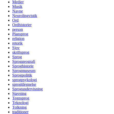
Medier
Musik
Navne
Neurolingvistik
Ord
Ordhistorier
person
Plansprog
religion
retorik
Sjov
skriftsprog
Sprog
Sproggeografi
Sproghistorie
Sprogmuseum
Sprogpolitik
sprogpsykologi
sprogtilegnelse
Sprogundervisning
Stavning
Tegnsprog
Teknologi
Tolkning
traditioner