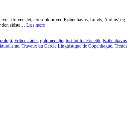
nhavns Universitet, æresdoktor ved Københavns, Lunds, Aarhus’ og
Mindeord:
 er den sidste…
Læs mere
Eli
Fischer-
onologi
,
Frihedsrådet
,
guldmedalje
,
Institut for Fonetik
,
Københavns
Jørgensen
ukturalisme
,
Travaux du Cercle Linguistique de Copenhague
,
Trends
(1911-
2010)