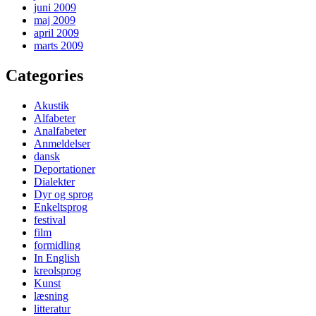
juni 2009
maj 2009
april 2009
marts 2009
Categories
Akustik
Alfabeter
Analfabeter
Anmeldelser
dansk
Deportationer
Dialekter
Dyr og sprog
Enkeltsprog
festival
film
formidling
In English
kreolsprog
Kunst
læsning
litteratur