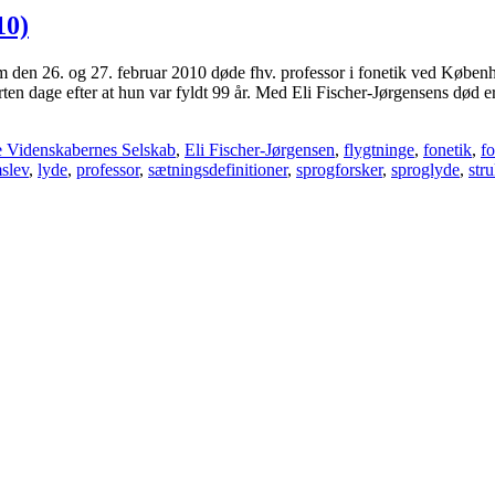
10)
m den 26. og 27. februar 2010 døde fhv. professor i fonetik ved Købe
jorten dage efter at hun var fyldt 99 år. Med Eli Fischer-Jørgensens død
 Videnskabernes Selskab
,
Eli Fischer-Jørgensen
,
flygtninge
,
fonetik
,
f
slev
,
lyde
,
professor
,
sætningsdefinitioner
,
sprogforsker
,
sproglyde
,
str