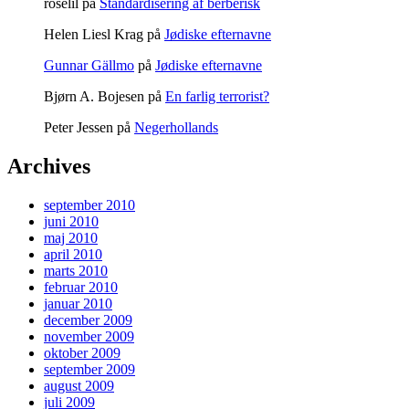
roselil
på
Standardisering af berberisk
Helen Liesl Krag
på
Jødiske efternavne
Gunnar Gällmo
på
Jødiske efternavne
Bjørn A. Bojesen
på
En farlig terrorist?
Peter Jessen
på
Negerhollands
Archives
september 2010
juni 2010
maj 2010
april 2010
marts 2010
februar 2010
januar 2010
december 2009
november 2009
oktober 2009
september 2009
august 2009
juli 2009