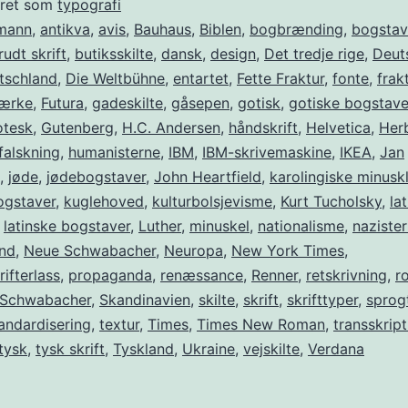
eret som
typografi
mann
,
antikva
,
avis
,
Bauhaus
,
Biblen
,
bogbrænding
,
bogstav
rudt skrift
,
butiksskilte
,
dansk
,
design
,
Det tredje rige
,
Deut
tschland
,
Die Weltbühne
,
entartet
,
Fette Fraktur
,
fonte
,
frak
mærke
,
Futura
,
gadeskilte
,
gåsepen
,
gotisk
,
gotiske bogstave
otesk
,
Gutenberg
,
H.C. Andersen
,
håndskrift
,
Helvetica
,
Her
falskning
,
humanisterne
,
IBM
,
IBM-skrivemaskine
,
IKEA
,
Jan
,
jøde
,
jødebogstaver
,
John Heartfield
,
karolingiske minuskl
ogstaver
,
kuglehoved
,
kulturbolsjevisme
,
Kurt Tucholsky
,
lat
,
latinske bogstaver
,
Luther
,
minuskel
,
nationalisme
,
naziste
and
,
Neue Schwabacher
,
Neuropa
,
New York Times
,
ifterlass
,
propaganda
,
renæssance
,
Renner
,
retskrivning
,
r
Schwabacher
,
Skandinavien
,
skilte
,
skrift
,
skrifttyper
,
sprog
andardisering
,
textur
,
Times
,
Times New Roman
,
transskript
tysk
,
tysk skrift
,
Tyskland
,
Ukraine
,
vejskilte
,
Verdana