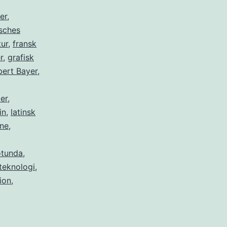
er
,
sches
tur
,
fransk
r
,
grafisk
bert Bayer
,
er
,
in
,
latinsk
rne
,
otunda
,
teknologi
,
ion
,