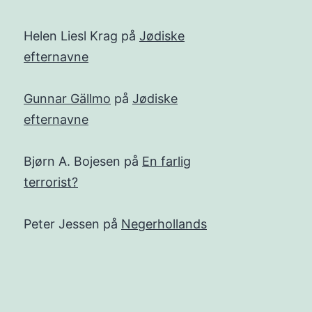
Helen Liesl Krag
på
Jødiske
efternavne
Gunnar Gällmo
på
Jødiske
efternavne
Bjørn A. Bojesen
på
En farlig
terrorist?
Peter Jessen
på
Negerhollands