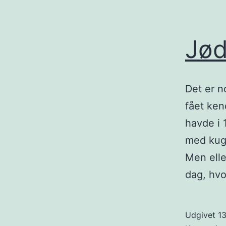
Jød
Det er n
fået kend
havde i 
med kugl
Men elle
dag, hv
Udgivet
1