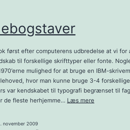
ebogstaver
ok først efter computerens udbredelse at vi for 
skab til forskellige skrifttyper eller fonte. Nogl
1970’erne mulighed for at bruge en IBM-skrive
ehoved, hvor man kunne bruge 3-4 forskellige s
rs var kendskabet til typografi begrænset til fagf
Jødebogstav
or de fleste herhjemme…
Læs mere
3. november 2009