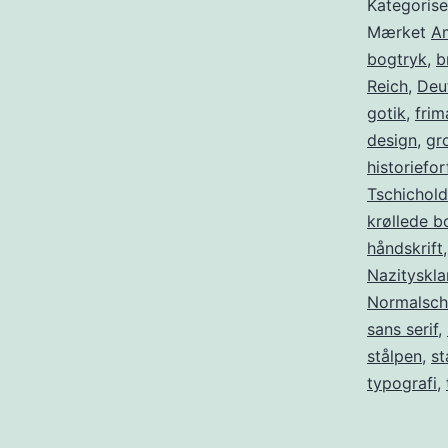
Kategoris
Mærket
A
bogtryk
,
b
Reich
,
Deu
gotik
,
fri
design
,
gr
historiefor
Tschichold
krøllede b
håndskrift
Nazityskl
Normalschr
sans serif
,
stålpen
,
st
typografi
,