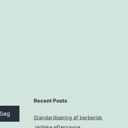
Recent Posts
Søg
Standardisering af berberisk
Jødiske efternavne