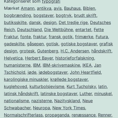
Kategoriseret som
typografi
Mærket
Amann
,
antikva
,
avis
,
Bauhaus
,
Biblen
,
bogbrænding
,
bogstaver
,
bogtryk
,
brudt skrift
,
butiksskilte
,
dansk
,
design
,
Det tredje rige
,
Deutsches
Reich
,
Deutschland
,
Die Weltbühne
,
entartet
,
Fette
Fraktur
,
fonte
,
fraktur
,
fransk gotik
,
frimærke
,
Futura
,
gadeskilte
,
gåsepen
,
gotisk
,
gotiske bogstaver
,
grafisk
design
,
grotesk
,
Gutenberg
,
H.C. Andersen
,
håndskrift
,
Helvetica
,
Herbert Bayer
,
historieforfalskning
,
humanisterne
,
IBM
,
IBM-skrivemaskine
,
IKEA
,
Jan
Tschichold
,
jøde
,
jødebogstaver
,
John Heartfield
,
karolingiske minuskler
,
krøllede bogstaver
,
kuglehoved
,
kulturbolsjevisme
,
Kurt Tucholsky
,
latin
,
latinsk håndskrift
,
latinske bogstaver
,
Luther
,
minuskel
,
nationalisme
,
nazisterne
,
Nazityskland
,
Neue
Schwabacher
,
Neuropa
,
New York Times
,
Normalschrifterlass
,
propaganda
,
renæssance
,
Renner
,