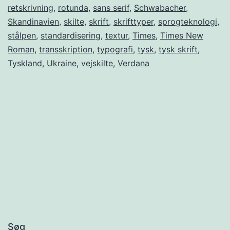
retskrivning
,
rotunda
,
sans serif
,
Schwabacher
,
Skandinavien
,
skilte
,
skrift
,
skrifttyper
,
sprogteknologi
,
stålpen
,
standardisering
,
textur
,
Times
,
Times New
Roman
,
transskription
,
typografi
,
tysk
,
tysk skrift
,
Tyskland
,
Ukraine
,
vejskilte
,
Verdana
Søg