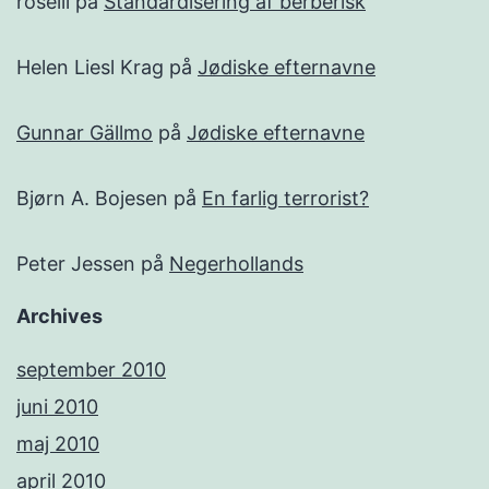
roselil
på
Standardisering af berberisk
Helen Liesl Krag
på
Jødiske efternavne
Gunnar Gällmo
på
Jødiske efternavne
Bjørn A. Bojesen
på
En farlig terrorist?
Peter Jessen
på
Negerhollands
Archives
september 2010
juni 2010
maj 2010
april 2010