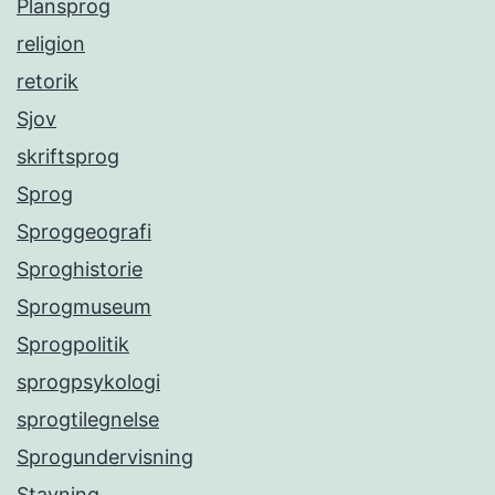
Plansprog
religion
retorik
Sjov
skriftsprog
Sprog
Sproggeografi
Sproghistorie
Sprogmuseum
Sprogpolitik
sprogpsykologi
sprogtilegnelse
Sprogundervisning
Stavning