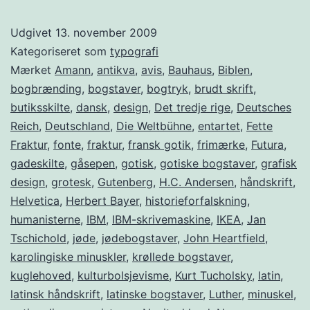
Udgivet
13. november 2009
Kategoriseret som
typografi
Mærket
Amann
,
antikva
,
avis
,
Bauhaus
,
Biblen
,
bogbrænding
,
bogstaver
,
bogtryk
,
brudt skrift
,
butiksskilte
,
dansk
,
design
,
Det tredje rige
,
Deutsches
Reich
,
Deutschland
,
Die Weltbühne
,
entartet
,
Fette
Fraktur
,
fonte
,
fraktur
,
fransk gotik
,
frimærke
,
Futura
,
gadeskilte
,
gåsepen
,
gotisk
,
gotiske bogstaver
,
grafisk
design
,
grotesk
,
Gutenberg
,
H.C. Andersen
,
håndskrift
,
Helvetica
,
Herbert Bayer
,
historieforfalskning
,
humanisterne
,
IBM
,
IBM-skrivemaskine
,
IKEA
,
Jan
Tschichold
,
jøde
,
jødebogstaver
,
John Heartfield
,
karolingiske minuskler
,
krøllede bogstaver
,
kuglehoved
,
kulturbolsjevisme
,
Kurt Tucholsky
,
latin
,
latinsk håndskrift
,
latinske bogstaver
,
Luther
,
minuskel
,