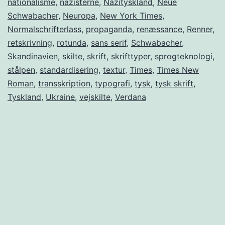
nationalisme
,
nazisterne
,
Nazityskland
,
Neue
Schwabacher
,
Neuropa
,
New York Times
,
Normalschrifterlass
,
propaganda
,
renæssance
,
Renner
,
retskrivning
,
rotunda
,
sans serif
,
Schwabacher
,
Skandinavien
,
skilte
,
skrift
,
skrifttyper
,
sprogteknologi
,
stålpen
,
standardisering
,
textur
,
Times
,
Times New
Roman
,
transskription
,
typografi
,
tysk
,
tysk skrift
,
Tyskland
,
Ukraine
,
vejskilte
,
Verdana