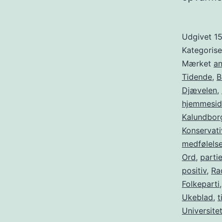
Udgivet
15
Kategoris
Mærket
a
Tidende
,
B
Djævelen
,
hjemmesid
Kalundbo
Konservati
medfølels
Ord
,
partie
positiv
,
Ra
Folkeparti
Ukeblad
,
t
Universite