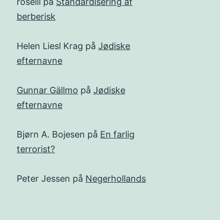
roselil
på
Standardisering af
berberisk
Helen Liesl Krag
på
Jødiske
efternavne
Gunnar Gällmo
på
Jødiske
efternavne
Bjørn A. Bojesen
på
En farlig
terrorist?
Peter Jessen
på
Negerhollands