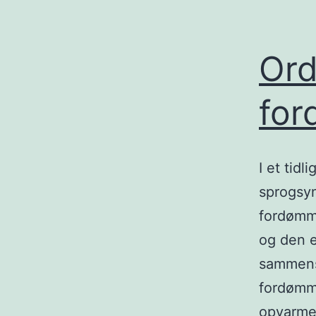
Or
for
I et tid
sprogsy
fordømme
og den e
sammensa
fordømme
opvarme