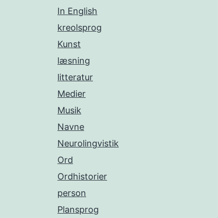
In English
kreolsprog
Kunst
læsning
litteratur
Medier
Musik
Navne
Neurolingvistik
Ord
Ordhistorier
person
Plansprog