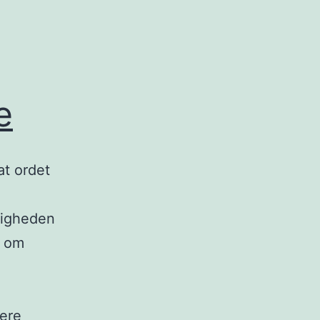
e
at ordet
jligheden
, om
Ord
ere