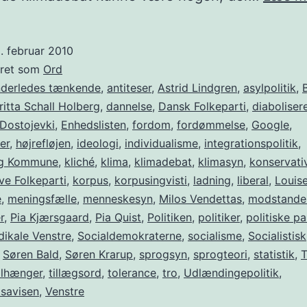
. februar 2010
eret som
Ord
nderledes tænkende
,
antiteser
,
Astrid Lindgren
,
asylpolitik
,
ritta Schall Holberg
,
dannelse
,
Dansk Folkeparti
,
diaboliser
Dostojevki
,
Enhedslisten
,
fordom
,
fordømmelse
,
Google
,
er
,
højrefløjen
,
ideologi
,
individualisme
,
integrationspolitik
,
rg Kommune
,
kliché
,
klima
,
klimadebat
,
klimasyn
,
konservati
ve Folkeparti
,
korpus
,
korpusingvisti
,
ladning
,
liberal
,
Louise
e
,
meningsfælle
,
menneskesyn
,
Milos Vendettas
,
modstande
r
,
Pia Kjærsgaard
,
Pia Quist
,
Politiken
,
politiker
,
politiske pa
dikale Venstre
,
Socialdemokraterne
,
socialisme
,
Socialistisk
,
Søren Bald
,
Søren Krarup
,
sprogsyn
,
sprogteori
,
statistik
,
T
ilhænger
,
tillægsord
,
tolerance
,
tro
,
Udlændingepolitik
,
tsavisen
,
Venstre