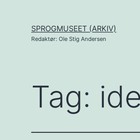
Fortsæt
til
indhold
SPROGMUSEET (ARKIV)
Redaktør: Ole Stig Andersen
Tag:
id