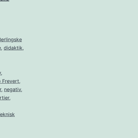
med
fordømmelsespotentiale
Berlingske
e
,
didaktik
,
v
,
 Frevert
,
r
,
negativ
,
rtier
,
eknisk