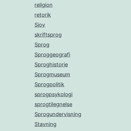
religion
retorik
Sjov
skriftsprog
Sprog
Sproggeografi
Sproghistorie
Sprogmuseum
Sprogpolitik
sprogpsykologi
sprogtilegnelse
Sprogundervisning
Stavning