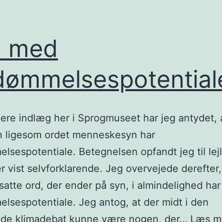
d med
dømmelsespotential
ligere indlæg her i Sprogmuseet har jeg antydet, 
n ligesom ordet menneskesyn har
lsespotentiale. Betegnelsen opfandt jeg til le
r vist selvforklarende. Jeg overvejede derefter
tte ord, der ender på syn, i almindelighed har
lsespotentiale. Jeg antog, at der midt i den
de klimadebat kunne være nogen, der…
Læs m