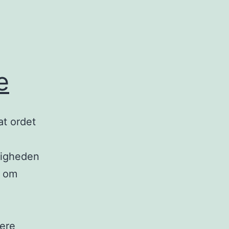
e
at ordet
jligheden
, om
Ord
ere