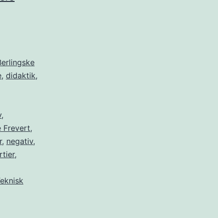
med
fordømmelsespotentiale
Berlingske
e
,
didaktik
,
v
,
 Frevert
,
r
,
negativ
,
rtier
,
eknisk