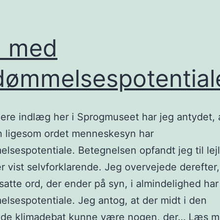
d med
dømmelsespotential
ligere indlæg her i Sprogmuseet har jeg antydet, 
n ligesom ordet menneskesyn har
lsespotentiale. Betegnelsen opfandt jeg til le
r vist selvforklarende. Jeg overvejede derefter
tte ord, der ender på syn, i almindelighed har
lsespotentiale. Jeg antog, at der midt i den
de klimadebat kunne være nogen, der…
Læs m