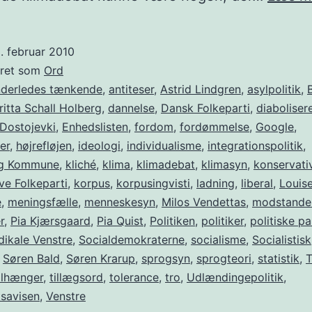
. februar 2010
eret som
Ord
nderledes tænkende
,
antiteser
,
Astrid Lindgren
,
asylpolitik
,
ritta Schall Holberg
,
dannelse
,
Dansk Folkeparti
,
diaboliser
Dostojevki
,
Enhedslisten
,
fordom
,
fordømmelse
,
Google
,
er
,
højrefløjen
,
ideologi
,
individualisme
,
integrationspolitik
,
rg Kommune
,
kliché
,
klima
,
klimadebat
,
klimasyn
,
konservati
ve Folkeparti
,
korpus
,
korpusingvisti
,
ladning
,
liberal
,
Louise
e
,
meningsfælle
,
menneskesyn
,
Milos Vendettas
,
modstande
r
,
Pia Kjærsgaard
,
Pia Quist
,
Politiken
,
politiker
,
politiske pa
dikale Venstre
,
Socialdemokraterne
,
socialisme
,
Socialistisk
,
Søren Bald
,
Søren Krarup
,
sprogsyn
,
sprogteori
,
statistik
,
T
ilhænger
,
tillægsord
,
tolerance
,
tro
,
Udlændingepolitik
,
tsavisen
,
Venstre