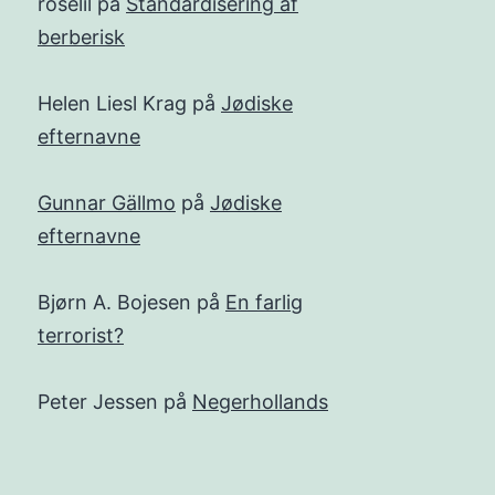
roselil
på
Standardisering af
berberisk
Helen Liesl Krag
på
Jødiske
efternavne
Gunnar Gällmo
på
Jødiske
efternavne
Bjørn A. Bojesen
på
En farlig
terrorist?
Peter Jessen
på
Negerhollands