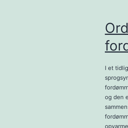
Or
for
I et tid
sprogsy
fordømme
og den e
sammensa
fordømme
opvarme