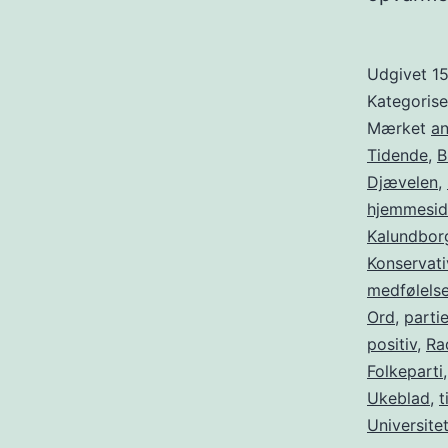
Udgivet
15
Kategoris
Mærket
a
Tidende
,
B
Djævelen
,
hjemmesid
Kalundbo
Konservati
medfølels
Ord
,
partie
positiv
,
Ra
Folkeparti
Ukeblad
,
t
Universite