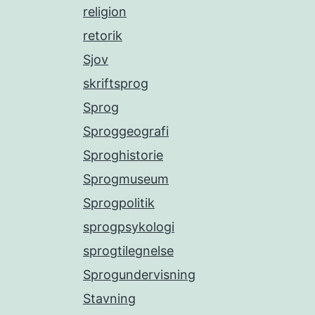
religion
retorik
Sjov
skriftsprog
Sprog
Sproggeografi
Sproghistorie
Sprogmuseum
Sprogpolitik
sprogpsykologi
sprogtilegnelse
Sprogundervisning
Stavning