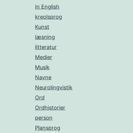
In English
kreolsprog
Kunst
læsning
litteratur
Medier
Musik
Navne
Neurolingvistik
Ord
Ordhistorier
person
Plansprog