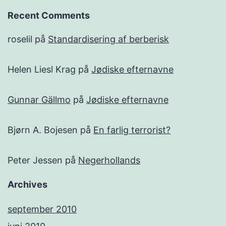
Recent Comments
roselil
på
Standardisering af berberisk
Helen Liesl Krag
på
Jødiske efternavne
Gunnar Gällmo
på
Jødiske efternavne
Bjørn A. Bojesen
på
En farlig terrorist?
Peter Jessen
på
Negerhollands
Archives
september 2010