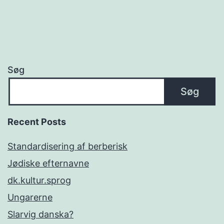
Søg
Søg
Recent Posts
Standardisering af berberisk
Jødiske efternavne
dk.kultur.sprog
Ungarerne
Slarvig danska?