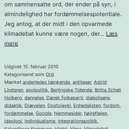
om sammensatte ord, der ender på syn, i
almindelighed har fordømmelsespotentiale.
Jeg antog, at der midt i den opvarmede
klimadebat kunne være nogen, der…
Læs
Ord
mere
med
fordømmelsespotentiale
Udgivet
15. februar 2010
Kategoriseret som
Ord
Mærket
anderledes tænkende
,
antiteser
,
Astrid
Lindgren
,
asylpolitik
,
Berlingske Tidende
,
Britta Schall
Holberg
,
dannelse
,
Dansk Folkeparti
,
diabolisere
,
didaktik
,
Djævelen
,
Dostojevki
,
Enhedslisten
,
fordom
,
fordømmelse
,
Google
,
hjemmesider
,
højrefløjen
,
ideologi
,
individualisme
,
integrationspolitik
,
Kalundborg Kommune
,
kliché
,
klima
,
klimadebat
,