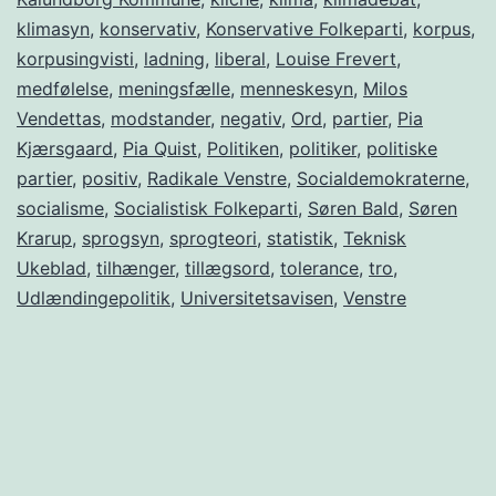
klimasyn
,
konservativ
,
Konservative Folkeparti
,
korpus
,
korpusingvisti
,
ladning
,
liberal
,
Louise Frevert
,
medfølelse
,
meningsfælle
,
menneskesyn
,
Milos
Vendettas
,
modstander
,
negativ
,
Ord
,
partier
,
Pia
Kjærsgaard
,
Pia Quist
,
Politiken
,
politiker
,
politiske
partier
,
positiv
,
Radikale Venstre
,
Socialdemokraterne
,
socialisme
,
Socialistisk Folkeparti
,
Søren Bald
,
Søren
Krarup
,
sprogsyn
,
sprogteori
,
statistik
,
Teknisk
Ukeblad
,
tilhænger
,
tillægsord
,
tolerance
,
tro
,
Udlændingepolitik
,
Universitetsavisen
,
Venstre