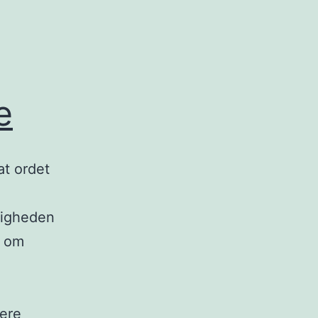
e
at ordet
jligheden
, om
Ord
ere