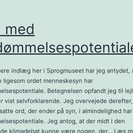
d med
dømmelsespotential
ligere indlæg her i Sprogmuseet har jeg antydet, 
n ligesom ordet menneskesyn har
lsespotentiale. Betegnelsen opfandt jeg til le
r vist selvforklarende. Jeg overvejede derefter
tte ord, der ender på syn, i almindelighed har
lsespotentiale. Jeg antog, at der midt i den
de klimadebat kunne være nogen, der…
Læs m