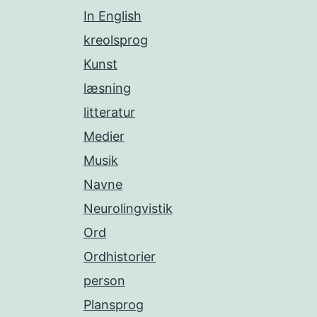
In English
kreolsprog
Kunst
læsning
litteratur
Medier
Musik
Navne
Neurolingvistik
Ord
Ordhistorier
person
Plansprog