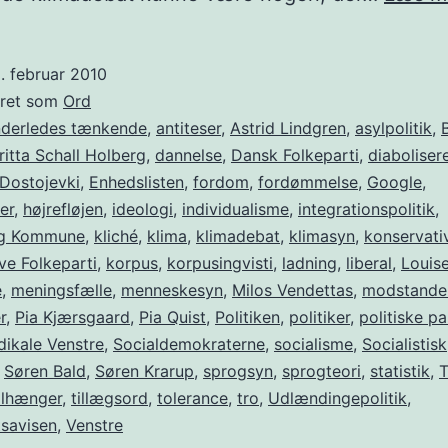
. februar 2010
eret som
Ord
nderledes tænkende
,
antiteser
,
Astrid Lindgren
,
asylpolitik
,
ritta Schall Holberg
,
dannelse
,
Dansk Folkeparti
,
diaboliser
Dostojevki
,
Enhedslisten
,
fordom
,
fordømmelse
,
Google
,
er
,
højrefløjen
,
ideologi
,
individualisme
,
integrationspolitik
,
rg Kommune
,
kliché
,
klima
,
klimadebat
,
klimasyn
,
konservati
ve Folkeparti
,
korpus
,
korpusingvisti
,
ladning
,
liberal
,
Louise
e
,
meningsfælle
,
menneskesyn
,
Milos Vendettas
,
modstande
r
,
Pia Kjærsgaard
,
Pia Quist
,
Politiken
,
politiker
,
politiske pa
dikale Venstre
,
Socialdemokraterne
,
socialisme
,
Socialistisk
,
Søren Bald
,
Søren Krarup
,
sprogsyn
,
sprogteori
,
statistik
,
T
ilhænger
,
tillægsord
,
tolerance
,
tro
,
Udlændingepolitik
,
tsavisen
,
Venstre