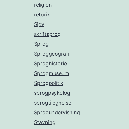
religion
retorik
Sjov
skriftsprog
Sprog
Sproggeografi
Sproghistorie
Sprogmuseum
Sprogpolitik
sprogpsykologi
sprogtilegnelse
Sprogundervisning
Stavning