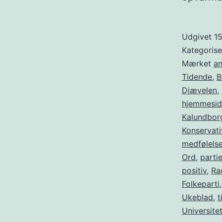
Udgivet
15
Kategoris
Mærket
a
Tidende
,
B
Djævelen
,
hjemmesid
Kalundbo
Konservati
medfølels
Ord
,
partie
positiv
,
Ra
Folkeparti
Ukeblad
,
t
Universite