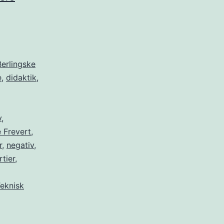
med
fordømmelsespotentiale
Berlingske
e
,
didaktik
,
v
,
 Frevert
,
r
,
negativ
,
rtier
,
eknisk