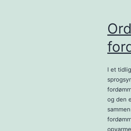
Or
for
I et tid
sprogsy
fordømme
og den e
sammensa
fordømme
opvarme