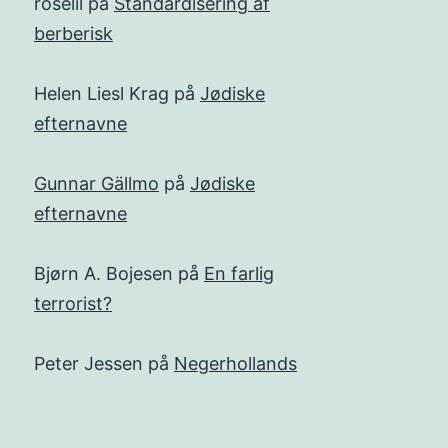
roselil
på
Standardisering af
berberisk
Helen Liesl Krag
på
Jødiske
efternavne
Gunnar Gällmo
på
Jødiske
efternavne
Bjørn A. Bojesen
på
En farlig
terrorist?
Peter Jessen
på
Negerhollands