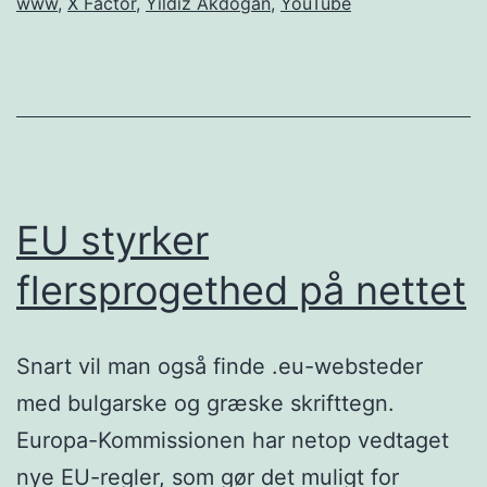
www
,
X Factor
,
Yildiz Akdogan
,
YouTube
EU styrker
flersprogethed på nettet
Snart vil man også finde .eu-websteder
med bulgarske og græske skrifttegn.
Europa-Kommissionen har netop vedtaget
nye EU-regler, som gør det muligt for