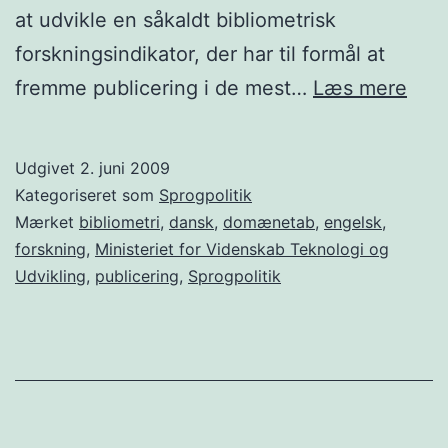
at udvikle en såkaldt bibliometrisk
forskningsindikator, der har til formål at
Vid
fremme publicering i de mest…
Læs mere
spr
Udgivet
2. juni 2009
Kategoriseret som
Sprogpolitik
Mærket
bibliometri
,
dansk
,
domænetab
,
engelsk
,
forskning
,
Ministeriet for Videnskab Teknologi og
Udvikling
,
publicering
,
Sprogpolitik