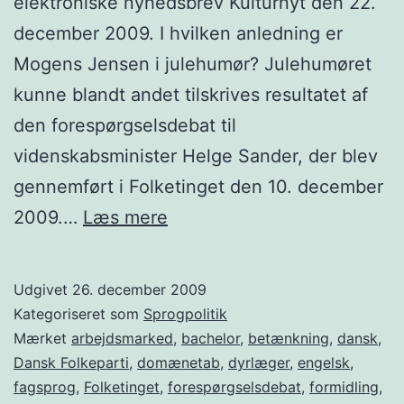
elektroniske nyhedsbrev Kulturnyt den 22.
december 2009. I hvilken anledning er
Mogens Jensen i julehumør? Julehumøret
kunne blandt andet tilskrives resultatet af
den forespørgselsdebat til
videnskabsminister Helge Sander, der blev
gennemført i Folketinget den 10. december
At
2009.…
Læs mere
tage
hånd
Udgivet
26. december 2009
om
Kategoriseret som
Sprogpolitik
sproget
Mærket
arbejdsmarked
,
bachelor
,
betænkning
,
dansk
,
Dansk Folkeparti
,
domænetab
,
dyrlæger
,
engelsk
,
fagsprog
,
Folketinget
,
forespørgselsdebat
,
formidling
,