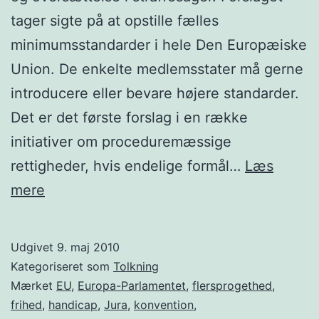
tager sigte på at opstille fælles
minimumsstandarder i hele Den Europæiske
Union. De enkelte medlemsstater må gerne
introducere eller bevare højere standarder.
Det er det første forslag i en række
initiativer om proceduremæssige
rettigheder, hvis endelige formål…
Læs
De
mere
sproglige
rettigheder
Udgivet
9. maj 2010
i
Kategoriseret som
Tolkning
straffesager
Mærket
EU
,
Europa-Parlamentet
,
flersprogethed
,
frihed
,
handicap
,
Jura
,
konvention
,
styrkes