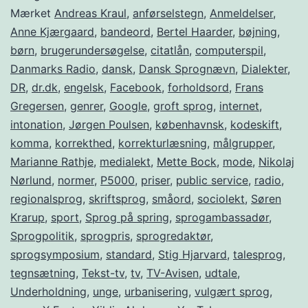
DR
Mærket
Andreas Kraul
,
anførselstegn
,
Anmeldelser
,
Anne Kjærgaard
,
bandeord
,
Bertel Haarder
,
bøjning
,
som
børn
,
brugerundersøgelse
,
citatlån
,
computerspil
,
sprogbevarer
Danmarks Radio
,
dansk
,
Dansk Sprognævn
,
Dialekter
,
og
DR
,
dr.dk
,
engelsk
,
Facebook
,
forholdsord
,
Frans
Gregersen
,
genrer
,
Google
,
groft sprog
sprogudvikler
,
internet
,
intonation
,
Jørgen Poulsen
,
københavnsk
,
kodeskift
,
komma
,
korrekthed
,
korrekturlæsning
,
målgrupper
,
Marianne Rathje
,
medialekt
,
Mette Bock
,
mode
,
Nikolaj
Nørlund
,
normer
,
P5000
,
priser
,
public service
,
radio
,
regionalsprog
,
skriftsprog
,
småord
,
sociolekt
,
Søren
Krarup
,
sport
,
Sprog på spring
,
sprogambassadør
,
Sprogpolitik
,
sprogpris
,
sprogredaktør
,
sprogsymposium
,
standard
,
Stig Hjarvard
,
talesprog
,
tegnsætning
,
Tekst-tv
,
tv
,
TV-Avisen
,
udtale
,
Underholdning
,
unge
,
urbanisering
,
vulgært sprog
,