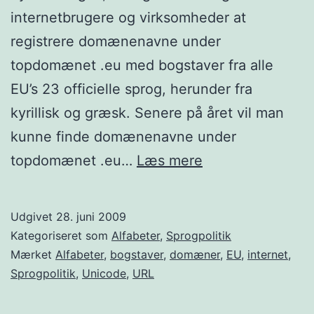
internetbrugere og virksomheder at
registrere domænenavne under
topdomænet .eu med bogstaver fra alle
EU’s 23 officielle sprog, herunder fra
kyrillisk og græsk. Senere på året vil man
kunne finde domænenavne under
EU
topdomænet .eu…
Læs mere
styrker
flersprogethed
Udgivet
28. juni 2009
på
Kategoriseret som
Alfabeter
,
Sprogpolitik
nettet
Mærket
Alfabeter
,
bogstaver
,
domæner
,
EU
,
internet
,
Sprogpolitik
,
Unicode
,
URL