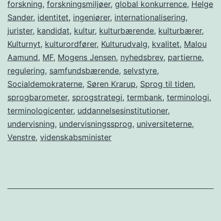
forskning
,
forskningsmiljøer
,
global konkurrence
,
Helge
Sander
,
identitet
,
ingeniører
,
internationalisering
,
jurister
,
kandidat
,
kultur
,
kulturbærende
,
kulturbærer
,
Kulturnyt
,
kulturordfører
,
Kulturudvalg
,
kvalitet
,
Malou
Aamund
,
MF
,
Mogens Jensen
,
nyhedsbrev
,
partierne
,
regulering
,
samfundsbærende
,
selvstyre
,
Socialdemokraterne
,
Søren Krarup
,
Sprog til tiden
,
sprogbarometer
,
sprogstrategi
,
termbank
,
terminologi
,
terminologicenter
,
uddannelsesinstitutioner
,
undervisning
,
undervisningssprog
,
universiteterne
,
Venstre
,
videnskabsminister