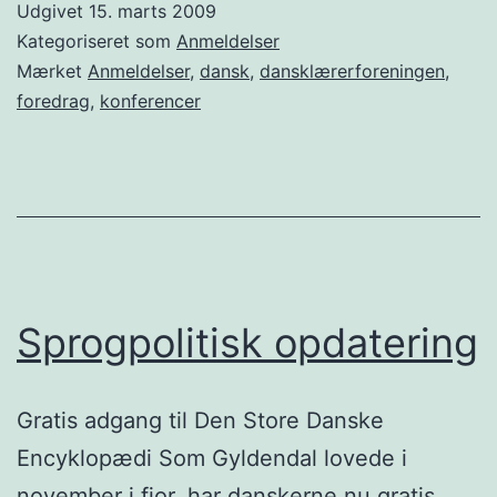
Udgivet
15. marts 2009
hvor
Kategoriseret som
Anmeldelser
mange
Mærket
Anmeldelser
,
dansk
,
dansklærerforeningen
,
foredrag
,
konferencer
slags
dansk
kan
du?
Sprogpolitisk opdatering
Gratis adgang til Den Store Danske
Encyklopædi Som Gyldendal lovede i
november i fjor, har danskerne nu gratis