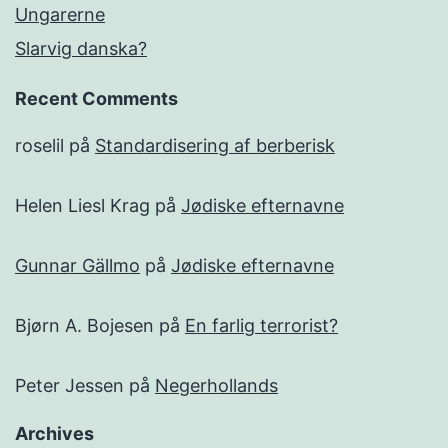
Ungarerne
Slarvig danska?
Recent Comments
roselil
på
Standardisering af berberisk
Helen Liesl Krag
på
Jødiske efternavne
Gunnar Gällmo
på
Jødiske efternavne
Bjørn A. Bojesen
på
En farlig terrorist?
Peter Jessen
på
Negerhollands
Archives