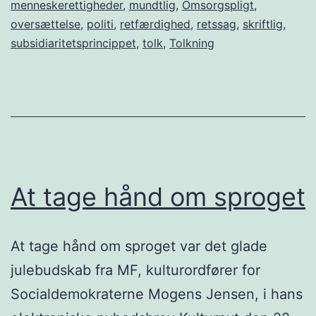
menneskerettigheder
,
mundtlig
,
Omsorgspligt
,
–
oversættelse
,
politi
,
retfærdighed
,
retssag
,
skriftlig
,
bare
subsidiaritetsprincippet
,
tolk
,
Tolkning
ikke
i
Danmark
At tage hånd om sproget
At tage hånd om sproget var det glade
julebudskab fra MF, kulturordfører for
Socialdemokraterne Mogens Jensen, i hans