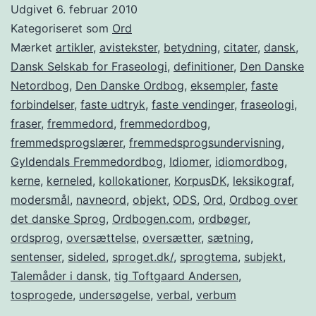
Udgivet
6. februar 2010
Kategoriseret som
Ord
Mærket
artikler
,
avistekster
,
betydning
,
citater
,
dansk
,
Dansk Selskab for Fraseologi
,
definitioner
,
Den Danske
Netordbog
,
Den Danske Ordbog
,
eksempler
,
faste
forbindelser
,
faste udtryk
,
faste vendinger
,
fraseologi
,
fraser
,
fremmedord
,
fremmedordbog
,
fremmedsprogslærer
,
fremmedsprogsundervisning
,
Gyldendals Fremmedordbog
,
Idiomer
,
idiomordbog
,
kerne
,
kerneled
,
kollokationer
,
KorpusDK
,
leksikograf
,
modersmål
,
navneord
,
objekt
,
ODS
,
Ord
,
Ordbog over
det danske Sprog
,
Ordbogen.com
,
ordbøger
,
ordsprog
,
oversættelse
,
oversætter
,
sætning
,
sentenser
,
sideled
,
sproget.dk/
,
sprogtema
,
subjekt
,
Talemåder i dansk
,
tig Toftgaard Andersen
,
tosprogede
,
undersøgelse
,
verbal
,
verbum