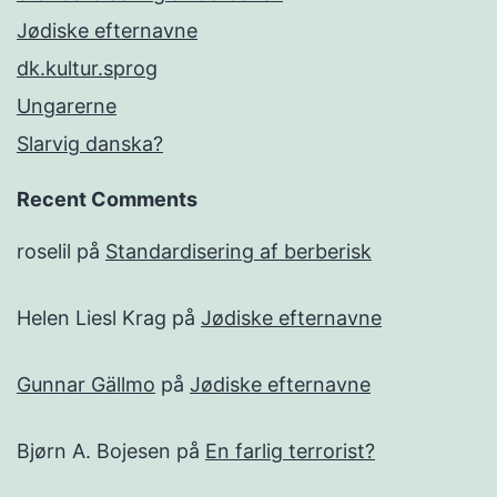
Jødiske efternavne
dk.kultur.sprog
Ungarerne
Slarvig danska?
Recent Comments
roselil
på
Standardisering af berberisk
Helen Liesl Krag
på
Jødiske efternavne
Gunnar Gällmo
på
Jødiske efternavne
Bjørn A. Bojesen
på
En farlig terrorist?