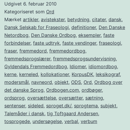
Udgivet
6. februar 2010
Kategoriseret som
Ord
Mærket
artikler
,
avistekster
,
betydning
,
citater
,
dansk
,
Dansk Selskab for Fraseologi
,
definitioner
,
Den Danske
Netordbog
,
Den Danske Ordbog
,
eksempler
,
faste
forbindelser
,
faste udtryk
,
faste vendinger
,
fraseologi
,
fraser
,
fremmedord
,
fremmedordbog
,
fremmedsprogslærer
,
fremmedsprogsundervisning
,
Gyldendals Fremmedordbog
,
Idiomer
,
idiomordbog
,
kerne
,
kerneled
,
kollokationer
,
KorpusDK
,
leksikograf
,
modersmål
,
navneord
,
objekt
,
ODS
,
Ord
,
Ordbog over
det danske Sprog
,
Ordbogen.com
,
ordbøger
,
ordsprog
,
oversættelse
,
oversætter
,
sætning
,
sentenser
,
sideled
,
sproget.dk/
,
sprogtema
,
subjekt
,
Talemåder i dansk
,
tig Toftgaard Andersen
,
tosprogede
,
undersøgelse
,
verbal
,
verbum