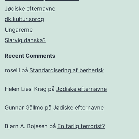
Jødiske efternavne
dk.kultur.sprog
Ungarerne
Slarvig danska?
Recent Comments
roselil
på
Standardisering af berberisk
Helen Liesl Krag
på
Jødiske efternavne
Gunnar Gällmo
på
Jødiske efternavne
Bjørn A. Bojesen
på
En farlig terrorist?