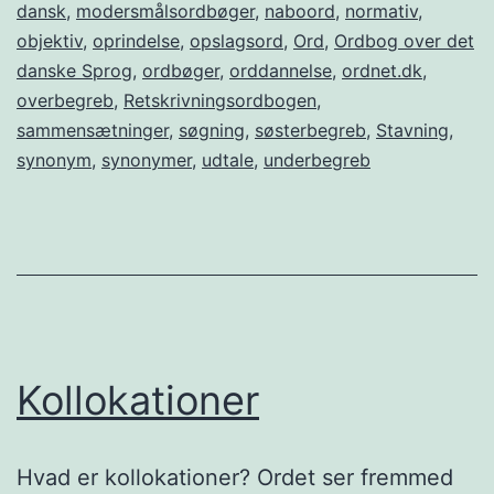
dansk
,
modersmålsordbøger
,
naboord
,
normativ
,
objektiv
,
oprindelse
,
opslagsord
,
Ord
,
Ordbog over det
danske Sprog
,
ordbøger
,
orddannelse
,
ordnet.dk
,
overbegreb
,
Retskrivningsordbogen
,
sammensætninger
,
søgning
,
søsterbegreb
,
Stavning
,
synonym
,
synonymer
,
udtale
,
underbegreb
Kollokationer
Hvad er kollokationer? Ordet ser fremmed