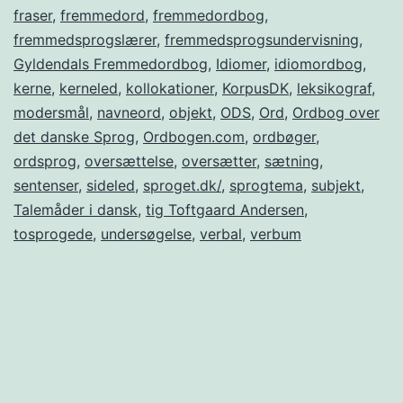
fraser
,
fremmedord
,
fremmedordbog
,
fremmedsprogslærer
,
fremmedsprogsundervisning
,
Gyldendals Fremmedordbog
,
Idiomer
,
idiomordbog
,
kerne
,
kerneled
,
kollokationer
,
KorpusDK
,
leksikograf
,
modersmål
,
navneord
,
objekt
,
ODS
,
Ord
,
Ordbog over
det danske Sprog
,
Ordbogen.com
,
ordbøger
,
ordsprog
,
oversættelse
,
oversætter
,
sætning
,
sentenser
,
sideled
,
sproget.dk/
,
sprogtema
,
subjekt
,
Talemåder i dansk
,
tig Toftgaard Andersen
,
tosprogede
,
undersøgelse
,
verbal
,
verbum