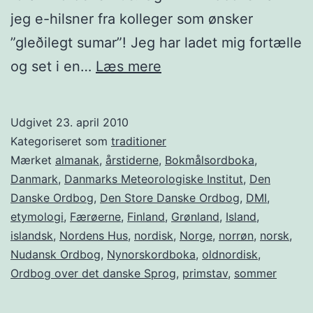
jeg e-hilsner fra kolleger som ønsker
”gleðilegt sumar”! Jeg har ladet mig fortælle
Sumardagurinn
og set i en…
Læs mere
fyrsti
–
Udgivet
23. april 2010
den
Kategoriseret som
traditioner
første
Mærket
almanak
,
årstiderne
,
Bokmålsordboka
,
Danmark
,
Danmarks Meteorologiske Institut
,
Den
sommerdag
Danske Ordbog
,
Den Store Danske Ordbog
,
DMI
,
i
etymologi
,
Færøerne
,
Finland
,
Grønland
,
Island
,
Island
islandsk
,
Nordens Hus
,
nordisk
,
Norge
,
norrøn
,
norsk
,
Nudansk Ordbog
,
Nynorskordboka
,
oldnordisk
,
Ordbog over det danske Sprog
,
primstav
,
sommer