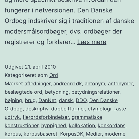
fungerer i netversionen. Den Danske
Ordbog indskriver sig i traditionen af danske
modersmålsordbøger, dvs. ordbøger der
Den
registrerer og forklarer…
Læs mere
Danske
Ordbog
Udgivet
21. april 2010
på
Kategoriseret som
Ord
nettet
Mærket
afledninger
,
andreord.dk
,
antonym
,
antonymer
,
beslægtede ord
,
betydning
,
betydningsrelationer
,
bøjning
,
brug
,
DanNet
,
dansk
,
DDO
,
Den Danske
Ordbog
,
deskriptiv
,
dobbeltformer
,
etymologi
,
faste
udtryk
,
flerordsforbindelser
,
grammatiske
konstruktioner
,
hyppighed
,
kollokation
,
konkordans
,
korpus
,
korpusbaseret
,
KorpusDK
,
Medier
,
moderne