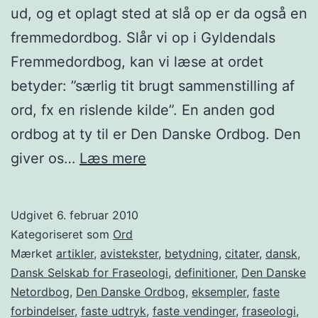
ud, og et oplagt sted at slå op er da også en
fremmedordbog. Slår vi op i Gyldendals
Fremmedordbog, kan vi læse at ordet
betyder: ”særlig tit brugt sammenstilling af
ord, fx en rislende kilde”. En anden god
ordbog at ty til er Den Danske Ordbog. Den
Kollokationer
giver os…
Læs mere
Udgivet
6. februar 2010
Kategoriseret som
Ord
Mærket
artikler
,
avistekster
,
betydning
,
citater
,
dansk
,
Dansk Selskab for Fraseologi
,
definitioner
,
Den Danske
Netordbog
,
Den Danske Ordbog
,
eksempler
,
faste
forbindelser
,
faste udtryk
,
faste vendinger
,
fraseologi
,