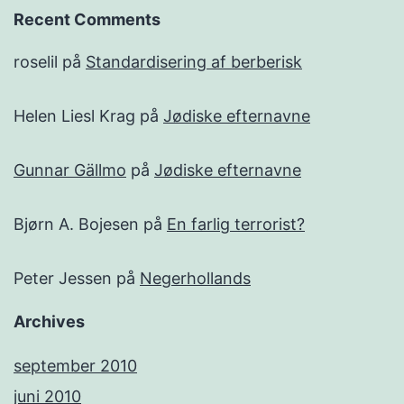
Recent Comments
roselil
på
Standardisering af berberisk
Helen Liesl Krag
på
Jødiske efternavne
Gunnar Gällmo
på
Jødiske efternavne
Bjørn A. Bojesen
på
En farlig terrorist?
Peter Jessen
på
Negerhollands
Archives
september 2010
juni 2010