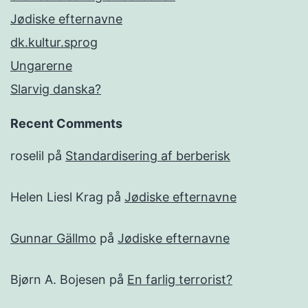
Jødiske efternavne
dk.kultur.sprog
Ungarerne
Slarvig danska?
Recent Comments
roselil
på
Standardisering af berberisk
Helen Liesl Krag
på
Jødiske efternavne
Gunnar Gällmo
på
Jødiske efternavne
Bjørn A. Bojesen
på
En farlig terrorist?