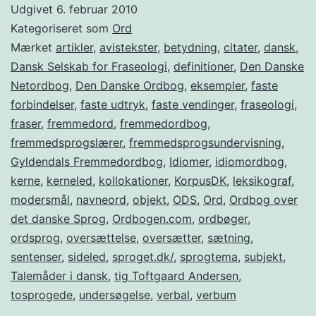
Udgivet
6. februar 2010
Kategoriseret som
Ord
Mærket
artikler
,
avistekster
,
betydning
,
citater
,
dansk
,
Dansk Selskab for Fraseologi
,
definitioner
,
Den Danske
Netordbog
,
Den Danske Ordbog
,
eksempler
,
faste
forbindelser
,
faste udtryk
,
faste vendinger
,
fraseologi
,
fraser
,
fremmedord
,
fremmedordbog
,
fremmedsprogslærer
,
fremmedsprogsundervisning
,
Gyldendals Fremmedordbog
,
Idiomer
,
idiomordbog
,
kerne
,
kerneled
,
kollokationer
,
KorpusDK
,
leksikograf
,
modersmål
,
navneord
,
objekt
,
ODS
,
Ord
,
Ordbog over
det danske Sprog
,
Ordbogen.com
,
ordbøger
,
ordsprog
,
oversættelse
,
oversætter
,
sætning
,
sentenser
,
sideled
,
sproget.dk/
,
sprogtema
,
subjekt
,
Talemåder i dansk
,
tig Toftgaard Andersen
,
tosprogede
,
undersøgelse
,
verbal
,
verbum