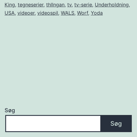
King
,
tegneserier
,
thlIngan
,
tv
,
tv-serie
,
Underholdning
,
USA
,
videoer
,
videospil
,
WALS
,
Worf
,
Yoda
Søg
Søg