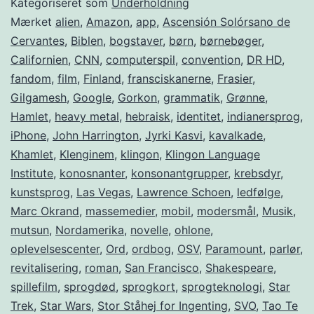
Kategoriseret som
Underholdning
Mærket
alien
,
Amazon
,
app
,
Ascensión Solórsano de
Cervantes
,
Biblen
,
bogstaver
,
børn
,
børnebøger
,
Californien
,
CNN
,
computerspil
,
convention
,
DR HD
,
fandom
,
film
,
Finland
,
fransciskanerne
,
Frasier
,
Gilgamesh
,
Google
,
Gorkon
,
grammatik
,
Grønne
,
Hamlet
,
heavy metal
,
hebraisk
,
identitet
,
indianersprog
,
iPhone
,
John Harrington
,
Jyrki Kasvi
,
kavalkade
,
Khamlet
,
Klenginem
,
klingon
,
Klingon Language
Institute
,
konosnanter
,
konsonantgrupper
,
krebsdyr
,
kunstsprog
,
Las Vegas
,
Lawrence Schoen
,
ledfølge
,
Marc Okrand
,
massemedier
,
mobil
,
modersmål
,
Musik
,
mutsun
,
Nordamerika
,
novelle
,
ohlone
,
oplevelsescenter
,
Ord
,
ordbog
,
OSV
,
Paramount
,
parlør
,
revitalisering
,
roman
,
San Francisco
,
Shakespeare
,
spillefilm
,
sprogdød
,
sprogkort
,
sprogteknologi
,
Star
Trek
,
Star Wars
,
Stor Ståhej for Ingenting
,
SVO
,
Tao Te