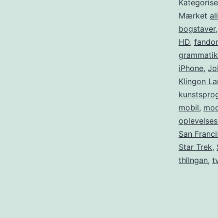
Kategoris
Mærket
al
bogstaver
HD
,
fando
grammatik
iPhone
,
Jo
Klingon La
kunstspro
mobil
,
mod
oplevelses
San Franc
Star Trek
,
thlIngan
,
t