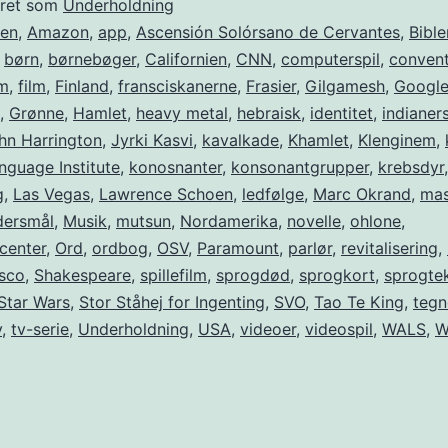
eret som
Underholdning
ien
,
Amazon
,
app
,
Ascensión Solórsano de Cervantes
,
Bible
,
børn
,
børnebøger
,
Californien
,
CNN
,
computerspil
,
convent
m
,
film
,
Finland
,
fransciskanerne
,
Frasier
,
Gilgamesh
,
Googl
,
Grønne
,
Hamlet
,
heavy metal
,
hebraisk
,
identitet
,
indianer
hn Harrington
,
Jyrki Kasvi
,
kavalkade
,
Khamlet
,
Klenginem
,
nguage Institute
,
konosnanter
,
konsonantgrupper
,
krebsdyr
,
g
,
Las Vegas
,
Lawrence Schoen
,
ledfølge
,
Marc Okrand
,
mas
ersmål
,
Musik
,
mutsun
,
Nordamerika
,
novelle
,
ohlone
,
center
,
Ord
,
ordbog
,
OSV
,
Paramount
,
parlør
,
revitalisering
,
isco
,
Shakespeare
,
spillefilm
,
sprogdød
,
sprogkort
,
sprogte
Star Wars
,
Stor Ståhej for Ingenting
,
SVO
,
Tao Te King
,
tegn
v
,
tv-serie
,
Underholdning
,
USA
,
videoer
,
videospil
,
WALS
,
W