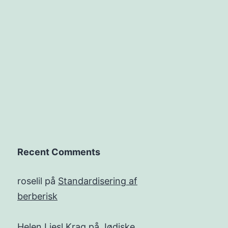
Recent Comments
roselil
på
Standardisering af
berberisk
Helen Liesl Krag
på
Jødiske