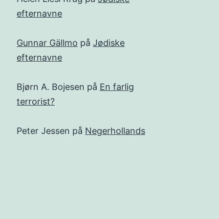
efternavne
Gunnar Gällmo
på
Jødiske
efternavne
Bjørn A. Bojesen
på
En farlig
terrorist?
Peter Jessen
på
Negerhollands