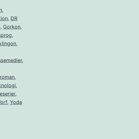
n
,
ion
,
DR
e
,
Gorkon
,
sprog
,
klingon
,
semedier
,
roman
,
knologi
,
eserier
,
orf
,
Yoda