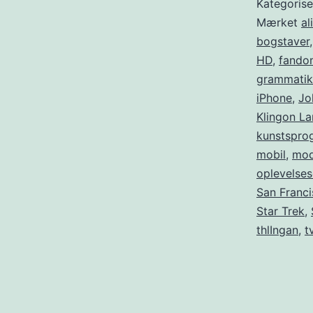
Kategoris
Mærket
al
bogstaver
HD
,
fando
grammatik
iPhone
,
Jo
Klingon La
kunstspro
mobil
,
mod
oplevelses
San Franc
Star Trek
,
thlIngan
,
t