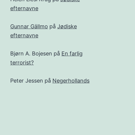
efternavne
Gunnar Gällmo
på
Jødiske
efternavne
Bjørn A. Bojesen
på
En farlig
terrorist?
Peter Jessen
på
Negerhollands