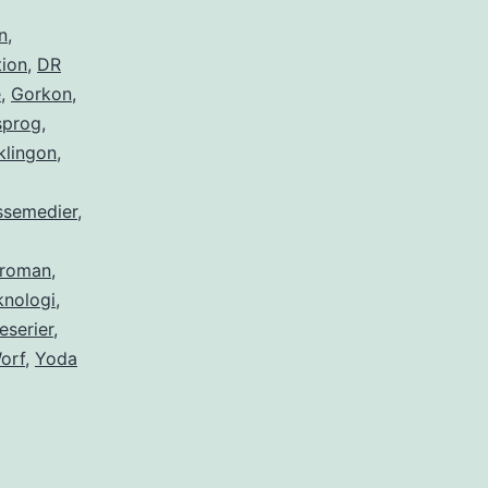
n
,
ion
,
DR
e
,
Gorkon
,
sprog
,
klingon
,
semedier
,
roman
,
knologi
,
eserier
,
orf
,
Yoda