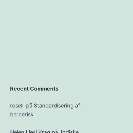
Recent Comments
roselil
på
Standardisering af
berberisk
Helen Liesl Krag
på
Jødiske