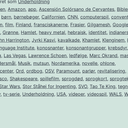
eret som
Underholdning
ien
,
Amazon
,
app
,
Ascensión Solórsano de Cervantes
,
Bible
,
børn
,
børnebøger
,
Californien
,
CNN
,
computerspil
,
convent
m
,
film
,
Finland
,
fransciskanerne
,
Frasier
,
Gilgamesh
,
Googl
,
Grønne
,
Hamlet
,
heavy metal
,
hebraisk
,
identitet
,
indianer
hn Harrington
,
Jyrki Kasvi
,
kavalkade
,
Khamlet
,
Klenginem
,
nguage Institute
,
konosnanter
,
konsonantgrupper
,
krebsdyr
,
g
,
Las Vegas
,
Lawrence Schoen
,
ledfølge
,
Marc Okrand
,
mas
ersmål
,
Musik
,
mutsun
,
Nordamerika
,
novelle
,
ohlone
,
center
,
Ord
,
ordbog
,
OSV
,
Paramount
,
parlør
,
revitalisering
,
isco
,
Shakespeare
,
spillefilm
,
sprogdød
,
sprogkort
,
sprogte
Star Wars
,
Stor Ståhej for Ingenting
,
SVO
,
Tao Te King
,
tegn
v
,
tv-serie
,
Underholdning
,
USA
,
videoer
,
videospil
,
WALS
,
W